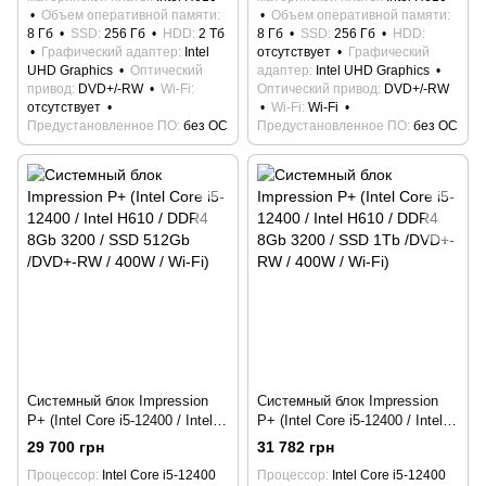
Объем оперативной памяти
Объем оперативной памяти
8 Гб
SSD
256 Гб
HDD
2 Тб
8 Гб
SSD
256 Гб
HDD
Графический адаптер
Intel
отсутствует
Графический
UHD Graphics
Оптический
адаптер
Intel UHD Graphics
привод
DVD+/-RW
Wi-Fi
Оптический привод
DVD+/-RW
отсутствует
Wi-Fi
Wi-Fi
Предустановленное ПО
без ОС
Предустановленное ПО
без ОС
Системный блок Impression
Системный блок Impression
P+ (Intel Core i5-12400 / Intel
P+ (Intel Core i5-12400 / Intel
H610 / DDR4 8Gb 3200 / SSD
H610 / DDR4 8Gb 3200 / SSD
29 700 грн
31 782 грн
512Gb /DVD+-RW / 400W / Wi-
1Tb /DVD+-RW / 400W / Wi-Fi)
Процессор
Intel Core i5-12400
Процессор
Intel Core i5-12400
Fi)