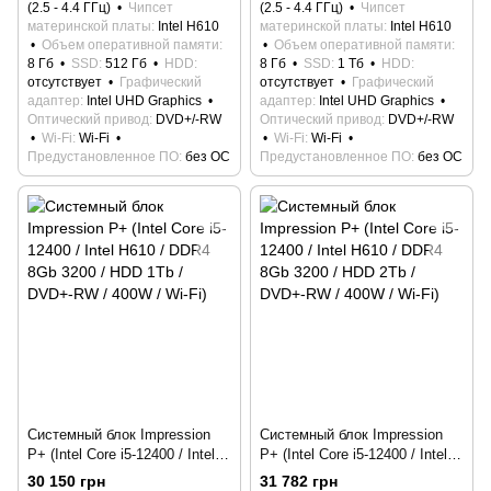
(2.5 - 4.4 ГГц)
Чипсет
(2.5 - 4.4 ГГц)
Чипсет
материнской платы
Intel H610
материнской платы
Intel H610
Объем оперативной памяти
Объем оперативной памяти
8 Гб
SSD
512 Гб
HDD
8 Гб
SSD
1 Тб
HDD
отсутствует
Графический
отсутствует
Графический
адаптер
Intel UHD Graphics
адаптер
Intel UHD Graphics
Оптический привод
DVD+/-RW
Оптический привод
DVD+/-RW
Wi-Fi
Wi-Fi
Wi-Fi
Wi-Fi
Предустановленное ПО
без ОС
Предустановленное ПО
без ОС
Системный блок Impression
Системный блок Impression
P+ (Intel Core i5-12400 / Intel
P+ (Intel Core i5-12400 / Intel
H610 / DDR4 8Gb 3200 / HDD
H610 / DDR4 8Gb 3200 / HDD
30 150 грн
31 782 грн