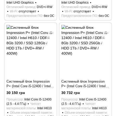
Intel UHD Graphics
Intel UHD Graphics
Оптический привод
DVD+/-RW
Оптический привод
DVD+/-RW
Wi-Fi
отсутствует
Wi-Fi
отсутствует
Предустановленное ПО
без ОС
Предустановленное ПО
без ОС
Системный блок Impression
Системный блок Impression
P+ (Intel Core i5-12400 / Intel
P+ (Intel Core i5-12400 / Intel
H610 / DDR4 8Gb 3200 / SSD
H610 / DDR4 8Gb 3200 / SSD
30 150 грн
30 732 грн
128Gb / HDD 1Tb / DVD+-RW /
256Gb / HDD 1Tb / DVD+-RW /
Процессор
Intel Core i5-12400
Процессор
Intel Core i5-12400
400W)
400W)
(2.5 - 4.4 ГГц)
Чипсет
(2.5 - 4.4 ГГц)
Чипсет
материнской платы
Intel H610
материнской платы
Intel H610
Объем оперативной памяти
Объем оперативной памяти