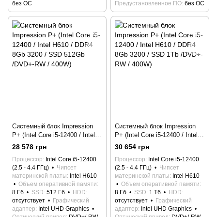
без ОС
Предустановленное ПО
без ОС
Системный блок Impression
Системный блок Impression
P+ (Intel Core i5-12400 / Intel
P+ (Intel Core i5-12400 / Intel
H610 / DDR4 8Gb 3200 / SSD
H610 / DDR4 8Gb 3200 / SSD
28 578 грн
30 654 грн
512Gb /DVD+-RW / 400W)
1Tb /DVD+-RW / 400W)
Процессор
Intel Core i5-12400
Процессор
Intel Core i5-12400
(2.5 - 4.4 ГГц)
Чипсет
(2.5 - 4.4 ГГц)
Чипсет
материнской платы
Intel H610
материнской платы
Intel H610
Объем оперативной памяти
Объем оперативной памяти
8 Гб
SSD
512 Гб
HDD
8 Гб
SSD
1 Тб
HDD
отсутствует
Графический
отсутствует
Графический
адаптер
Intel UHD Graphics
адаптер
Intel UHD Graphics