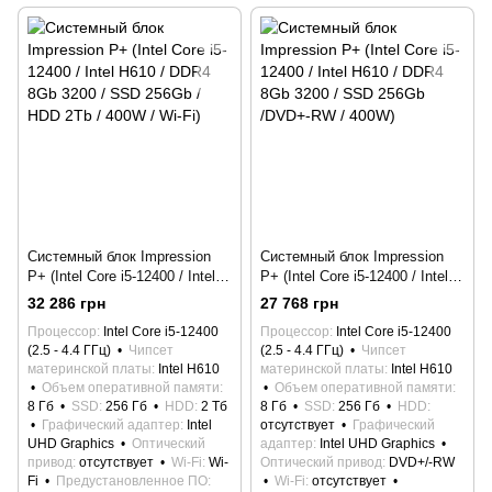
Системный блок Impression
Системный блок Impression
P+ (Intel Core i5-12400 / Intel
P+ (Intel Core i5-12400 / Intel
H610 / DDR4 8Gb 3200 / SSD
H610 / DDR4 8Gb 3200 / SSD
32 286 грн
27 768 грн
256Gb / HDD 2Tb / 400W / Wi-
256Gb /DVD+-RW / 400W)
Процессор
Intel Core i5-12400
Процессор
Intel Core i5-12400
Fi)
(2.5 - 4.4 ГГц)
Чипсет
(2.5 - 4.4 ГГц)
Чипсет
материнской платы
Intel H610
материнской платы
Intel H610
Объем оперативной памяти
Объем оперативной памяти
8 Гб
SSD
256 Гб
HDD
2 Тб
8 Гб
SSD
256 Гб
HDD
Графический адаптер
Intel
отсутствует
Графический
UHD Graphics
Оптический
адаптер
Intel UHD Graphics
привод
отсутствует
Wi-Fi
Wi-
Оптический привод
DVD+/-RW
Fi
Предустановленное ПО
Wi-Fi
отсутствует