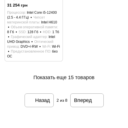
H610 / DDR4 8Gb 3200 / SSD
31 254 грн
128Gb / HDD 1Tb / DVD+-RW /
Процессор
Intel Core i5-12400
400W / Wi-Fi)
(2.5 - 4.4 ГГц)
Чипсет
материнской платы
Intel H610
Объем оперативной памяти
8 Гб
SSD
128 Гб
HDD
1 Тб
Графический адаптер
Intel
UHD Graphics
Оптический
привод
DVD+/-RW
Wi-Fi
Wi-Fi
Предустановленное ПО
без
ОС
Показать еще 15 товаров
Назад
Вперед
2
из 8