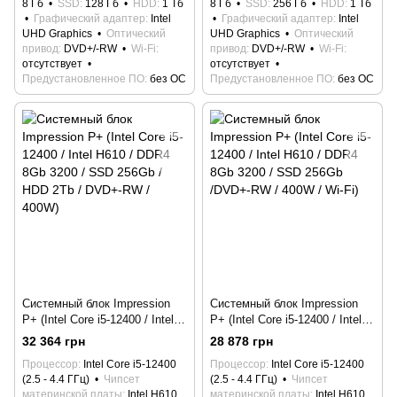
8 Гб
SSD
128 Гб
HDD
1 Тб
8 Гб
SSD
256 Гб
HDD
1 Тб
Графический адаптер
Intel
Графический адаптер
Intel
UHD Graphics
Оптический
UHD Graphics
Оптический
привод
DVD+/-RW
Wi-Fi
привод
DVD+/-RW
Wi-Fi
отсутствует
отсутствует
Предустановленное ПО
без ОС
Предустановленное ПО
без ОС
Системный блок Impression
Системный блок Impression
P+ (Intel Core i5-12400 / Intel
P+ (Intel Core i5-12400 / Intel
H610 / DDR4 8Gb 3200 / SSD
H610 / DDR4 8Gb 3200 / SSD
32 364 грн
28 878 грн
256Gb / HDD 2Tb / DVD+-RW /
256Gb /DVD+-RW / 400W / Wi-
Процессор
Intel Core i5-12400
Процессор
Intel Core i5-12400
400W)
Fi)
(2.5 - 4.4 ГГц)
Чипсет
(2.5 - 4.4 ГГц)
Чипсет
материнской платы
Intel H610
материнской платы
Intel H610