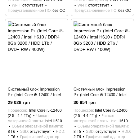
Оптический привод
DVD+/-RW
Оптический привод
DVD+/-RW
Wi-Fi
отсутствует
Wi-Fi
отсутствует
Предустановленное ПО
без ОС
Предустановленное ПО
без ОС
Системный блок Impression
Системный блок Impression
P+ (Intel Core i5-12400 / Intel
P+ (Intel Core i5-12400 / Intel
H610 / DDR4 8Gb 3200 / HDD
H610 / DDR4 8Gb 3200 / HDD
29 028 грн
30 654 грн
1Tb / DVD+-RW / 400W)
2Tb / DVD+-RW / 400W)
Процессор
Intel Core i5-12400
Процессор
Intel Core i5-12400
(2.5 - 4.4 ГГц)
Чипсет
(2.5 - 4.4 ГГц)
Чипсет
материнской платы
Intel H610
материнской платы
Intel H610
Объем оперативной памяти
Объем оперативной памяти
8 Гб
SSD
отсутствует
HDD
8 Гб
SSD
отсутствует
HDD
1 Тб
Графический адаптер
2 Тб
Графический адаптер