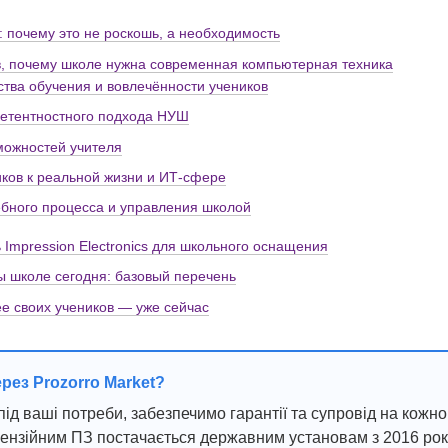
: почему это не роскошь, а необходимость
в, почему школе нужна современная компьютерная техника
ства обучения и вовлечённости учеников
петентностного подхода НУШ
можностей учителя
иков к реальной жизни и ИТ-сфере
ебного процесса и управления школой
 Impression Electronics для школьного оснащения
ы школе сегодня: базовый перечень
е своих учеников — уже сейчас
ерез Prozorro Market?
ід ваші потреби, забезпечимо гарантії та супровід на кожно
цензійним ПЗ постачається державним установам з 2016 рок