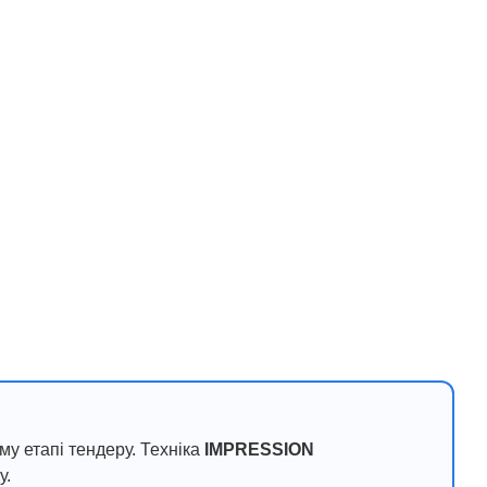
му етапі тендеру. Техніка
IMPRESSION
у.