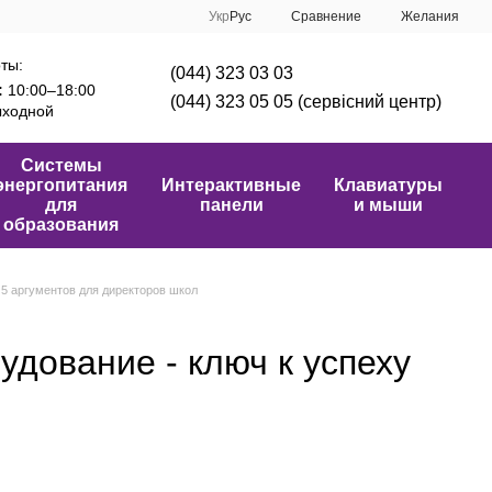
Сравнение
Укр
Рус
Желания
ты:
(044) 323 03 03
:
10:00–18:00
(044) 323 05 05 (сервісний центр)
ходной
Системы
энергопитания
Интерактивные
Клавиатуры
для
панели
и мыши
образования
5 аргументов для директоров школ
дование - ключ к успеху