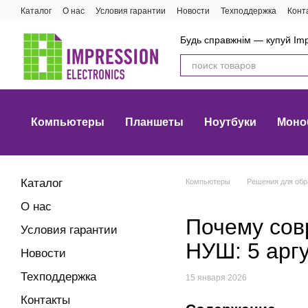
Перейти к основному контенту
Каталог
О нас
Условия гарантии
Новости
Техподдержка
Конт
Будь справжнім — купуй Imp
Компьютеры
Планшеты
Ноутбуки
Моно
Каталог
Компьютеры
Решения для обр
О нас
Почему сов
Условия гарантии
НУШ: 5 арг
Новости
Техподдержка
15 января 2026
Контакты