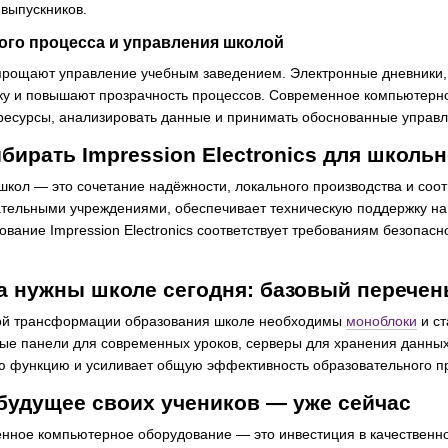
выпускников.
ого процесса и управления школой
рощают управление учебным заведением. Электронные дневники, 
ку и повышают прозрачность процессов. Современное компьютерн
ресурсы, анализировать данные и принимать обоснованные управ
бирать Impression Electronics для школь
школ — это сочетание надёжности, локального производства и соо
ательными учреждениями, обеспечивает техническую поддержку на
ание Impression Electronics соответствует требованиям безопасно
а нужны школе сегодня: базовый перечен
ой трансформации образования школе необходимы
моноблоки
и ст
ные панели для современных уроков, серверы для хранения данны
ю функцию и усиливает общую эффективность образовательного п
будущее своих учеников — уже сейчас
нное компьютерное оборудование — это инвестиция в качественно