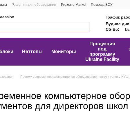
акты
Решения для образования
Prozorro Market
Помощь ВСУ
ression
График рабо
Будние дни
Сб-Вс:
Вы
Продукция
под
блоки
Неттопы
Мониторы
программу
Ukraine Facility
азования
Почему современное компьютерное оборудование - ключ к успеху НУШ: 
ременное компьютерное обору
ументов для директоров школ