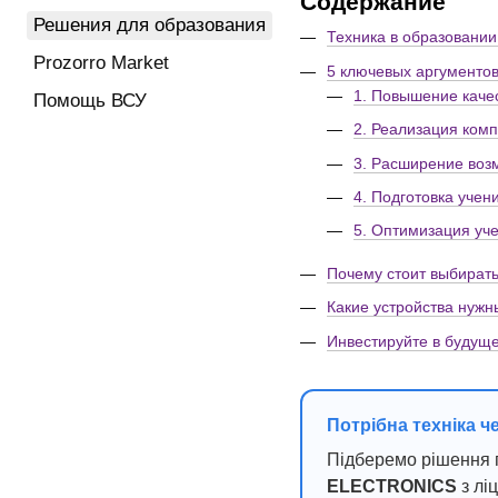
Содержание
Решения для образования
Техника в образовании
Prozorro Market
5 ключевых аргументо
1. Повышение каче
Помощь ВСУ
2. Реализация ком
3. Расширение воз
4. Подготовка учен
5. Оптимизация уч
Почему стоит выбирать
Какие устройства нужн
Инвестируйте в будуще
Потрібна техніка ч
Підберемо рішення п
ELECTRONICS
з лі