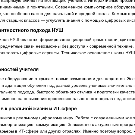
 напрямую влияют на мотивацию учеников. Интерактивные презен
динамичными и понятными. Современное компьютерное оборудова
е, что особенно важно для начальной и средней школы. Компьюте
 для старших классов — углублять знания с помощью цифровых инс
тентностного подхода НУШ
ипов НУШ является формирование цифровой грамотности, критиче
дметные связи невозможны без доступа к современной технике. У
спользовать цифровые сервисы. Техническое оснащение школы НУШ
жностей учителя
е оборудование открывает новые возможности для педагогов. Эл
 и адаптация обучения под разный уровень учеников значительно
ального подхода, быстрого обратного отклика и подготовки качест
 именно на повышении профессионального потенциала педагогиче
ов к реальной жизни и ИТ-сфере
еников к реальному цифровому миру. Работа с современными комп
 самоорганизацию, коммуникацию. Знакомство с актуальным прогр
арьеры в ИТ-сфере или других отраслях. Именно поэтому вопрос, 