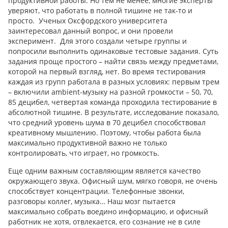
продуктивной работы. Но тем не менее, многие эксперты
уверяют, что работать в полной тишине не так-то и
просто. Ученых Оксфордского университета
заинтересовал данный вопрос, и они провели
эксперимент. Для этого создали четыре группы и
попросили выполнить одинаковые тестовые задания. Суть
задания проще простого – найти связь между предметами,
которой на первый взгляд, нет.
Во время тестирования
каждая из групп работала в разных условиях: первым трем
– включили ambient-музыку на разной громкости – 50, 70,
85 децибел, четвертая команда проходила тестирование в
абсолютной тишине. В результате, исследование показало,
что средний уровень шума в 70 децибел способствовал
креативному мышлению. Поэтому, чтобы работа была
максимально продуктивной важно не только
контролировать, что играет, но громкость.
Еще одним важным составляющим является качество
окружающего звука. Офисный шум, мягко говоря, не очень
способствует концентрации. Телефонные звонки,
разговоры коллег, музыка… Наш мозг пытается
максимально собрать воедино информацию, и офисный
работник не хотя, отвлекается, его сознание не в силе