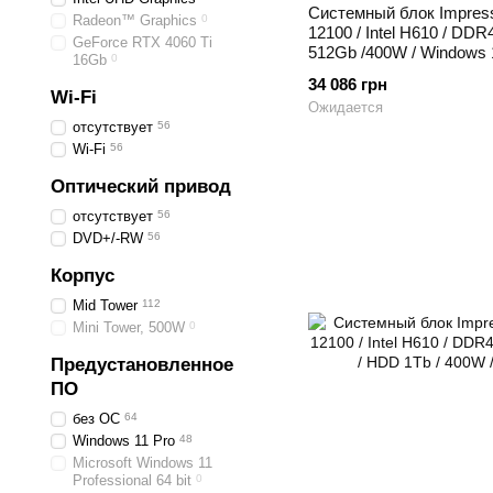
Системный блок Impressio
Radeon™ Graphics
0
12100 / Intel H610 / DD
GeForce RTX 4060 Ti
512Gb /400W / Windows 
16Gb
0
34 086 грн
Wi-Fi
Ожидается
отсутствует
56
Wi-Fi
56
Оптический привод
отсутствует
56
DVD+/-RW
56
Корпус
Mid Tower
112
Mini Tower, 500W
0
Предустановленное
ПО
без ОС
64
Windows 11 Pro
48
Microsoft Windows 11
Professional 64 bit
0