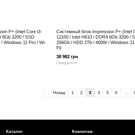
n P+ (Intel Core i3-
Системный блок Impression P+ (Intel C
R4 8Gb 3200 / SSD
12100 / Intel H610 / DDR4 8Gb 3200 / 
/ Windows 11 Pro / Wi-
256Gb / HDD 2Tb / 400W / Windows 11 
Fi)
38 982 грн
Ожидается
Назад
1
2
3
4
5
6
...
Каталог
Клиентам