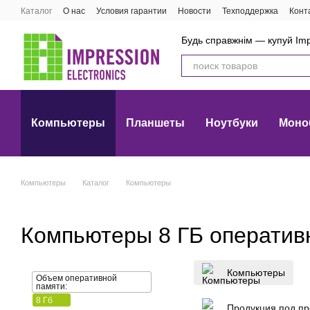
Перейти к основному контенту
Каталог
О нас
Условия гарантии
Новости
Техподдержка
Конт
Будь справжнім — купуй Imp
Компьютеры
Планшеты
Ноутбуки
Моно
Компьютеры
Каталог
Компьютеры
Компьютеры 8 ГБ оператив
Компьютеры
Объем оперативной
памяти:
8 Гб
Продукция под про