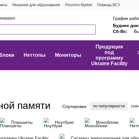
акты
Решения для образования
Prozorro Market
Помощь ВСУ
ression
График рабо
Будние дни
Сб-Вс:
Вы
Продукция
под
блоки
Неттопы
Мониторы
программу
Ukraine Facility
ной памяти
по популярности
сна
Сортировка:
Планшеты
Ноутбуки
Моноблоки
грамму Ukraine Facility
Системы энергопитания для обр