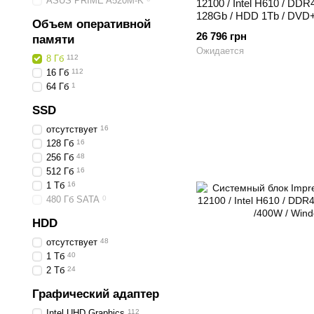
ASUS PRIME A520M-K
12100 / Intel H610 / DD
128Gb / HDD 1Tb / DVD+
Объем оперативной
26 796 грн
памяти
Ожидается
8 Гб
112
16 Гб
112
64 Гб
1
SSD
отсутствует
16
128 Гб
16
256 Гб
48
512 Гб
16
1 Тб
16
480 Гб SATA
0
HDD
отсутствует
48
1 Тб
40
2 Тб
24
Графический адаптер
Intel UHD Graphics
112