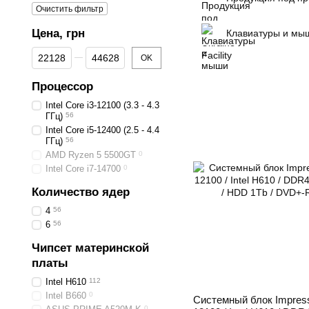
Очистить фильтр
Цена, грн
Клавиатуры и мы
От Цена, грн
До Цена, грн
OK
Процессор
Intel Core i3-12100 (3.3 - 4.3
ГГц)
56
Intel Core i5-12400 (2.5 - 4.4
ГГц)
56
AMD Ryzen 5 5500GT
0
Intel Core i7-14700
0
Количество ядер
4
56
6
56
Чипсет материнской
платы
Intel H610
112
Intel B660
0
Системный блок Impressio
0