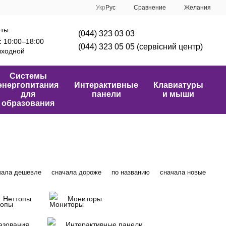
Сравнение
Укр
Рус
Желания
ты:
(044) 323 03 03
:
10:00–18:00
(044) 323 05 05 (сервісний центр)
ходной
Системы
энергопитания
Интерактивные
Клавиатуры
для
панели
и мыши
образования
чала дешевле
сначала дороже
по названию
сначала новые
Неттопы
Мониторы
азования
Интерактивные панели