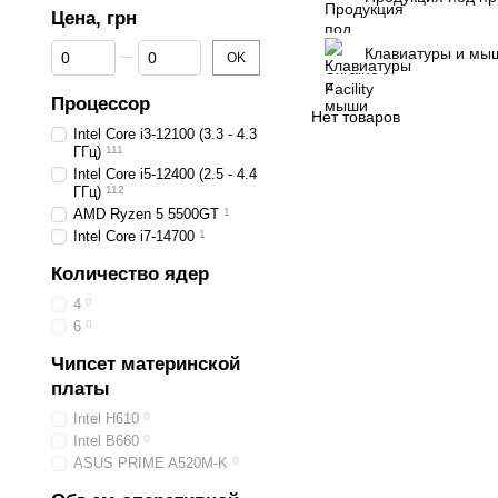
Цена, грн
От Цена, грн
До Цена, грн
Клавиатуры и мы
OK
Процессор
Нет товаров
Intel Core i3-12100 (3.3 - 4.3
ГГц)
111
Intel Core i5-12400 (2.5 - 4.4
ГГц)
112
AMD Ryzen 5 5500GT
1
Intel Core i7-14700
1
Количество ядер
4
0
6
0
Чипсет материнской
платы
Intel H610
0
Intel B660
0
ASUS PRIME A520M-K
0