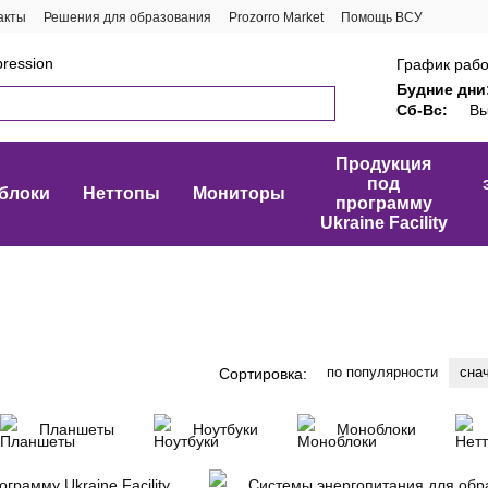
акты
Решения для образования
Prozorro Market
Помощь ВСУ
ression
График рабо
Будние дни
Сб-Вс:
Вы
Продукция
под
блоки
Неттопы
Мониторы
программу
Ukraine Facility
по популярности
сна
Сортировка:
Планшеты
Ноутбуки
Моноблоки
грамму Ukraine Facility
Системы энергопитания для обр