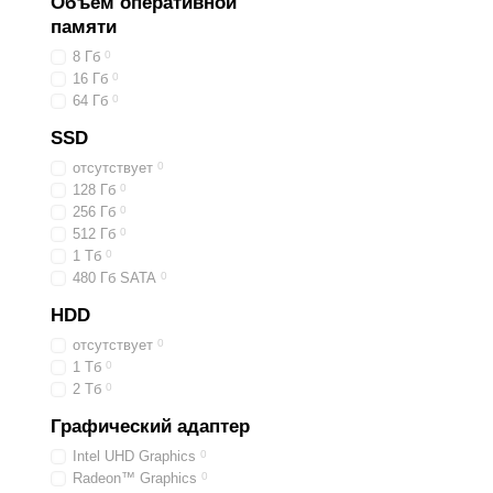
Объем оперативной
памяти
8 Гб
0
16 Гб
0
64 Гб
0
SSD
отсутствует
0
128 Гб
0
256 Гб
0
512 Гб
0
1 Тб
0
480 Гб SATA
0
HDD
отсутствует
0
1 Тб
0
2 Тб
0
Графический адаптер
Intel UHD Graphics
0
Radeon™ Graphics
0