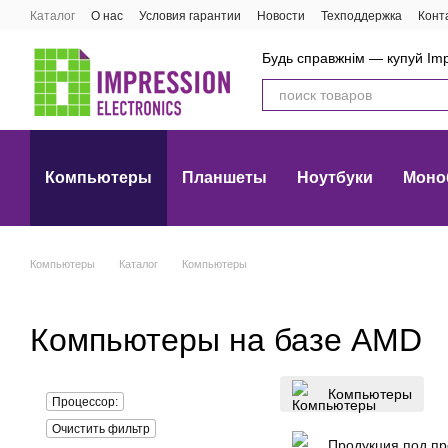
Перейти к основному контенту
Каталог
О нас
Условия гарантии
Новости
Техподдержка
Конт
Будь справжнім — купуй Imp
Компьютеры
Планшеты
Ноутбуки
Моно
Компьютеры
Каталог
Компьютеры
Компьютеры на базе AMD
Компьютеры
Процессор:
Очистить фильтр
Продукция под про