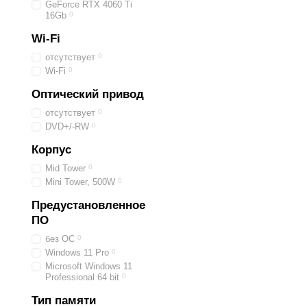
GeForce RTX 4060 Ti
16Gb
0
Wi-Fi
отсутствует
0
Wi-Fi
0
Оптический привод
отсутствует
0
DVD+/-RW
0
Корпус
Mid Tower
0
Mini Tower, 500W
0
Предустановленное
ПО
без ОС
0
Windows 11 Pro
0
Microsoft Windows 11
Professional 64 bit
0
Тип памяти