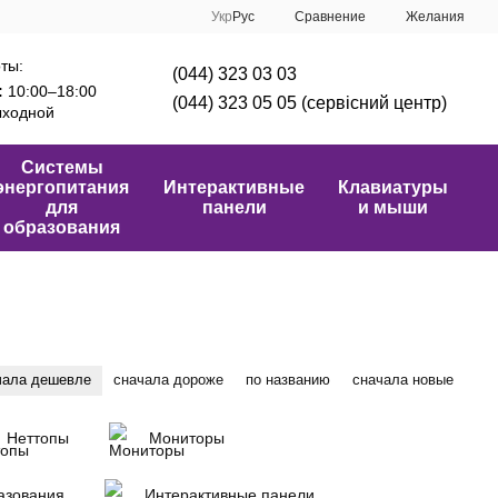
Сравнение
Укр
Рус
Желания
ты:
(044) 323 03 03
:
10:00–18:00
(044) 323 05 05 (сервісний центр)
ходной
Системы
энергопитания
Интерактивные
Клавиатуры
для
панели
и мыши
образования
чала дешевле
сначала дороже
по названию
сначала новые
Неттопы
Мониторы
азования
Интерактивные панели