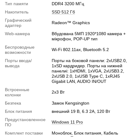
Тип памяти
DDR4 3200 МГц
Накопитель
SSD 512 Гб
Графический
Radeon™ Graphics
адаптер
Web-камера
Вбудована 5МП 1920*1080 камера +
мікрофон, POP-UP тип
Беспроводные
Wi-Fi 802.11ax, Bluetooth 5.2
возможности
Порты ввода/
Порты на боковой панели: 2xUSB2.0,
вывода
1xSD кардридер. Порты на нижней
панелиі: 1xHDMI, 1xVGA, 2xUSB3.2,
2xUSB 2.0, 1хUSB Type C, 1xRJ45
Gigabit LAN, AUDIO IN/OUT
Встроенные
2х3 Вт
колонки
Безпека
Замок Kengsington
Блок питания
внешний 19 В, 6.3 2A, 120 Вт
Предустановленное
Windows 11 Pro
ПО
Комплект поставки
Моноблок, Блок питания, Кабель