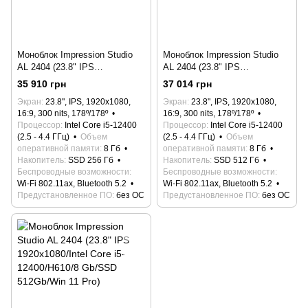
Моноблок Impression Studio
Моноблок Impression Studio
AL 2404 (23.8" IPS
AL 2404 (23.8" IPS
1920x1080/Intel Core i5-
1920x1080/Intel Core i5-
35 910 грн
37 014 грн
12400/H610/8 Gb/SSD 256Gb)
12400/H610/8 Gb/SSD 512Gb)
Экран
23.8", IPS, 1920x1080,
Экран
23.8", IPS, 1920x1080,
16:9, 300 nits, 178º/178º
16:9, 300 nits, 178º/178º
Процессор
Intel Core i5-12400
Процессор
Intel Core i5-12400
(2.5 - 4.4 ГГц)
Объем
(2.5 - 4.4 ГГц)
Объем
оперативной памяти
8 Гб
оперативной памяти
8 Гб
Накопитель
SSD 256 Гб
Накопитель
SSD 512 Гб
Беспроводные возможности
Беспроводные возможности
Wi-Fi 802.11ax, Bluetooth 5.2
Wi-Fi 802.11ax, Bluetooth 5.2
Предустановленное ПО
без ОС
Предустановленное ПО
без ОС