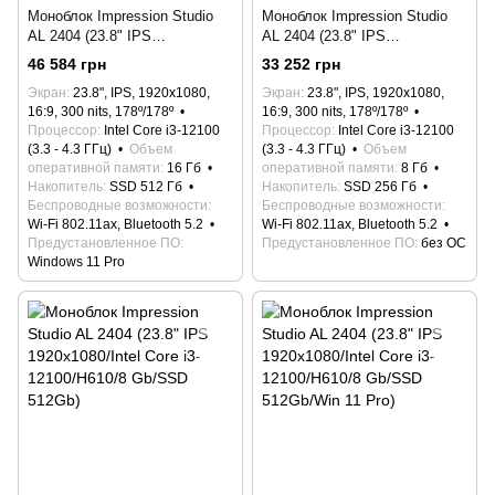
Моноблок Impression Studio
Моноблок Impression Studio
AL 2404 (23.8" IPS
AL 2404 (23.8" IPS
1920x1080/Intel Core i3-
1920x1080/Intel Core i3-
46 584 грн
33 252 грн
12100/H610/16 Gb/SSD
12100/H610/8 Gb/SSD 256Gb)
Экран
23.8", IPS, 1920x1080,
Экран
23.8", IPS, 1920x1080,
512Gb/Win 11 Pro)
16:9, 300 nits, 178º/178º
16:9, 300 nits, 178º/178º
Процессор
Intel Core i3-12100
Процессор
Intel Core i3-12100
(3.3 - 4.3 ГГц)
Объем
(3.3 - 4.3 ГГц)
Объем
оперативной памяти
16 Гб
оперативной памяти
8 Гб
Накопитель
SSD 512 Гб
Накопитель
SSD 256 Гб
Беспроводные возможности
Беспроводные возможности
Wi-Fi 802.11ax, Bluetooth 5.2
Wi-Fi 802.11ax, Bluetooth 5.2
Предустановленное ПО
Предустановленное ПО
без ОС
Windows 11 Pro