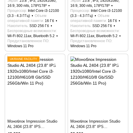
Экран
23.8", IPS, 1920x1080,
Экран
23.8", IPS, 1920x1080,
256Gb/Win 11 Pro)
256Gb/Win 11 Pro)
16:9, 300 nits, 178º/178º
16:9, 300 nits, 178º/178º
Процессор
Intel Core i3-12100
Процессор
Intel Core i3-12100
(3.3 - 4.3 ГГц)
Объем
(3.3 - 4.3 ГГц)
Объем
оперативной памяти
16 Гб
оперативной памяти
16 Гб
Накопитель
SSD 256 Гб
Накопитель
SSD 256 Гб
Беспроводные возможности
Беспроводные возможности
Wi-Fi 802.11ax, Bluetooth 5.2
Wi-Fi 802.11ax, Bluetooth 5.2
Предустановленное ПО
Предустановленное ПО
Windows 11 Pro
Windows 11 Pro
UKRAINE FACILITY
Моноблок Impression Studio
Моноблок Impression Studio
AL 2404 (23.8" IPS
AL 2404 (23.8" IPS
1920x1080/Intel Core i3-
1920x1080/Intel Core i3-