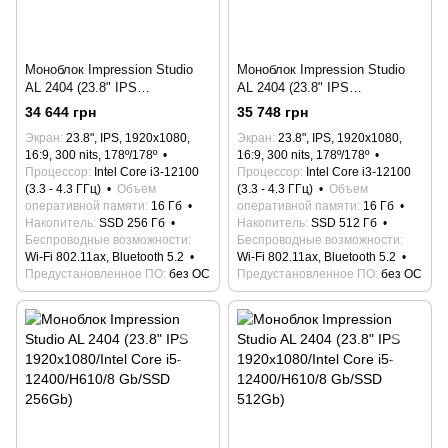
Моноблок Impression Studio
Моноблок Impression Studio
AL 2404 (23.8" IPS
AL 2404 (23.8" IPS
1920x1080/Intel Core i3-
1920x1080/Intel Core i3-
34 644 грн
35 748 грн
12100/H610/16 Gb/SSD 256Gb)
12100/H610/16 Gb/SSD 512Gb)
Экран
23.8", IPS, 1920x1080,
Экран
23.8", IPS, 1920x1080,
16:9, 300 nits, 178º/178º
16:9, 300 nits, 178º/178º
Процессор
Intel Core i3-12100
Процессор
Intel Core i3-12100
(3.3 - 4.3 ГГц)
Объем
(3.3 - 4.3 ГГц)
Объем
оперативной памяти
16 Гб
оперативной памяти
16 Гб
Накопитель
SSD 256 Гб
Накопитель
SSD 512 Гб
Беспроводные возможности
Беспроводные возможности
Wi-Fi 802.11ax, Bluetooth 5.2
Wi-Fi 802.11ax, Bluetooth 5.2
Предустановленное ПО
без ОС
Предустановленное ПО
без ОС