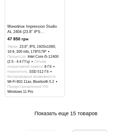
Моноблок Impression Studio
AL 2404 (23.8" IPS
1920x1080/Intel Core i5-
47 850 грн
12400/H610/8 Gb/SSD
Экран
23.8", IPS, 1920x1080,
512Gb/Win 11 Pro)
16:9, 300 nits, 178º/178º
Процессор
Intel Core i5-12400
(2.5 - 4.4 ГГц)
Объем
оперативной памяти
8 Гб
Накопитель
SSD 512 Гб
Беспроводные возможности
Wi-Fi 802.11ax, Bluetooth 5.2
Предустановленное ПО
Windows 11 Pro
Показать еще 15 товаров