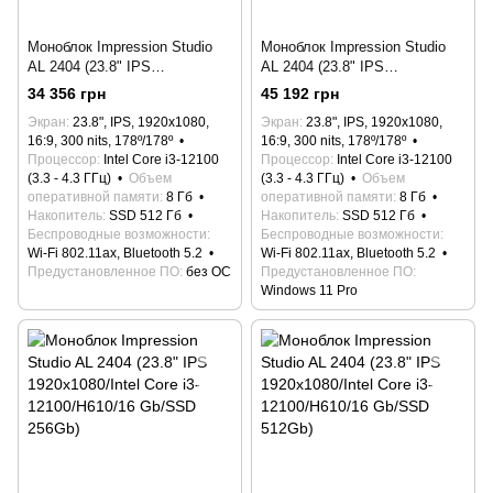
Моноблок Impression Studio
Моноблок Impression Studio
AL 2404 (23.8" IPS
AL 2404 (23.8" IPS
1920x1080/Intel Core i3-
1920x1080/Intel Core i3-
34 356 грн
45 192 грн
12100/H610/8 Gb/SSD 512Gb)
12100/H610/8 Gb/SSD
Экран
23.8", IPS, 1920x1080,
Экран
23.8", IPS, 1920x1080,
512Gb/Win 11 Pro)
16:9, 300 nits, 178º/178º
16:9, 300 nits, 178º/178º
Процессор
Intel Core i3-12100
Процессор
Intel Core i3-12100
(3.3 - 4.3 ГГц)
Объем
(3.3 - 4.3 ГГц)
Объем
оперативной памяти
8 Гб
оперативной памяти
8 Гб
Накопитель
SSD 512 Гб
Накопитель
SSD 512 Гб
Беспроводные возможности
Беспроводные возможности
Wi-Fi 802.11ax, Bluetooth 5.2
Wi-Fi 802.11ax, Bluetooth 5.2
Предустановленное ПО
без ОС
Предустановленное ПО
Windows 11 Pro