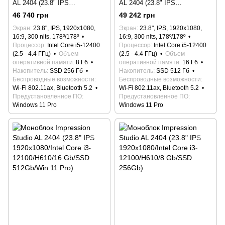
AL 2404 (23.8" IPS
AL 2404 (23.8" IPS
1920x1080/Intel Core i5-
1920x1080/Intel Core i5-
46 740 грн
49 242 грн
12400/H610/8 Gb/SSD
12400/H610/16 Gb/SSD
Экран
23.8", IPS, 1920x1080,
Экран
23.8", IPS, 1920x1080,
256Gb/Win 11 Pro)
512Gb/Win 11 Pro)
16:9, 300 nits, 178º/178º
16:9, 300 nits, 178º/178º
Процессор
Intel Core i5-12400
Процессор
Intel Core i5-12400
(2.5 - 4.4 ГГц)
Объем
(2.5 - 4.4 ГГц)
Объем
оперативной памяти
8 Гб
оперативной памяти
16 Гб
Накопитель
SSD 256 Гб
Накопитель
SSD 512 Гб
Беспроводные возможности
Беспроводные возможности
Wi-Fi 802.11ax, Bluetooth 5.2
Wi-Fi 802.11ax, Bluetooth 5.2
Предустановленное ПО
Предустановленное ПО
Windows 11 Pro
Windows 11 Pro