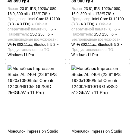
49 899 грн
39 900 грн
12100/H610/8 Gb/SSD
12100/H610/8 Gb/SSD
Экран
23.8", IPS, 1920x1080,
Экран
23.8", IPS, 1920x1080,
256Gb/Win 11 Pro)
256Gb/Win 11 Pro)
16:9, 300 nits, 178º/178º
16:9, 300 nits, 178º/178º
Процессор
Intel Core i3-12100
Процессор
Intel Core i3-12100
(3.3 - 4.3 ГГц)
Объем
(3.3 - 4.3 ГГц)
Объем
оперативной памяти
8 Гб
оперативной памяти
8 Гб
Накопитель
SSD 256 Гб
Накопитель
SSD 256 Гб
Беспроводные возможности
Беспроводные возможности
Wi-Fi 802.11ax, Bluetooth 5.2
Wi-Fi 802.11ax, Bluetooth 5.2
Предустановленное ПО
Предустановленное ПО
Windows 11 Pro
Windows 11 Pro
Моноблок Impression Studio
Моноблок Impression Studio