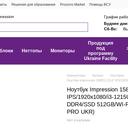
акты
Решения для образования
Prozorro Market
Помощь ВСУ
ression
График рабо
Будние дни
Сб-Вс:
Вы
Продукция
под
блоки
Неттопы
Мониторы
программу
Ukraine Facility
Компьютеры
Каталог
Ноутбуки
Ноутбук Impression 158ES (15,6" IPS/1
Ноутбук Impression 15
IPS/1920x1080/i3-121
DDR4/SSD 512GB/WI-F
PRO UKR)
Нет в наличии