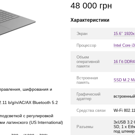
48 000 грн
Характеристики
Экран
15.6’’ 1920
Процессор
Intel Core i
Объем
оперативной
16 Гб DDR4
памяти
Встроенная
SSD M.2 N
память
управления, шифрования и
Графический
встроенный
адаптер
1 b/g/n/AC/AX Bluetooth 5.2
Средства связи
Wi-Fi 802.11
 подсветкой с регулировкой
3xUSB 3.2 G
 латинского (US International)
Разъемы
SD, 1 x Eth
под штекер