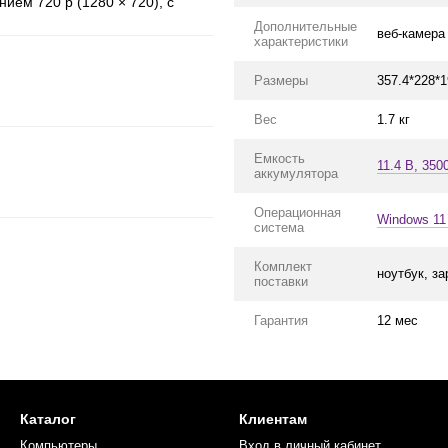
ием 720 p (1280 × 720), с
Дополнительные
веб-камера
характеристики
Размеры
357.4*228*
Вес
1.7 кг
Емкость
11.4 В, 350
аккумулятора
Операционная
Windows 11
система
Комплект
ноутбук, з
поставки
Гарантия
12 мес
Каталог
Клиентам
Компьютеры
Вход в личный кабинет