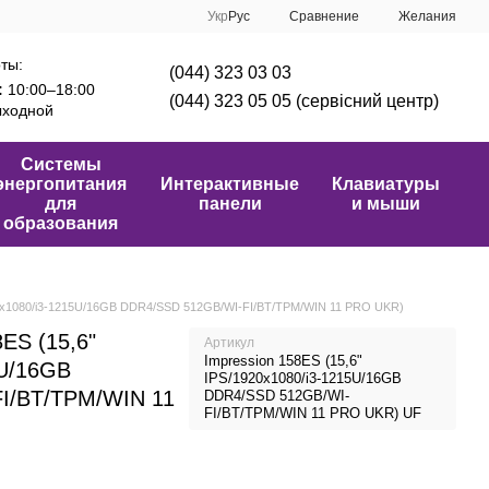
Сравнение
Укр
Рус
Желания
ты:
(044) 323 03 03
:
10:00–18:00
(044) 323 05 05 (сервісний центр)
ходной
Системы
энергопитания
Интерактивные
Клавиатуры
для
панели
и мыши
образования
920x1080/i3-1215U/16GB DDR4/SSD 512GB/WI-FI/BT/TPM/WIN 11 PRO UKR)
8ES (15,6"
Артикул
Impression 158ES (15,6"
5U/16GB
IPS/1920x1080/i3-1215U/16GB
I/BT/TPM/WIN 11
DDR4/SSD 512GB/WI-
FI/BT/TPM/WIN 11 PRO UKR) UF