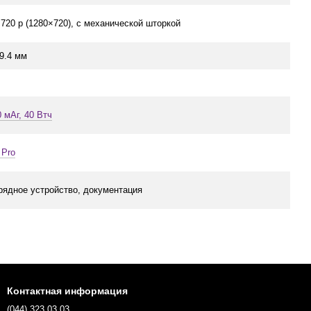
 720 p (1280×720), с механической шторкой
19.4 мм
0 мАг, 40 Втч
 Pro
арядное устройство, документация
Контактная информация
(044) 323 03 03