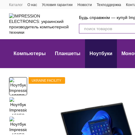
Перейти к основному контенту
Каталог
О нас
Условия гарантии
Новости
Техподдержка
Конт
Будь справжнім — купуй Imp
Компьютеры
Планшеты
Ноутбуки
Моно
UKRAINE FACILITY