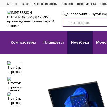
Перейти к основному контенту
Каталог
О нас
Условия гарантии
Новости
Техподдержка
Конт
Будь справжнім — купуй Imp
Компьютеры
Планшеты
Ноутбуки
Моно