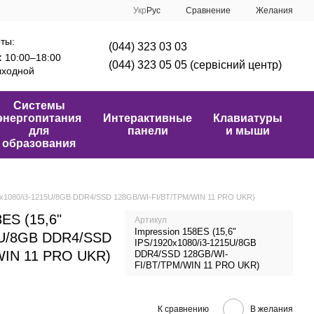
Сравнение
Укр
Рус
Желания
ты:
(044) 323 03 03
:
10:00–18:00
(044) 323 05 05 (сервісний центр)
ходной
Системы
энергопитания
Интерактивные
Клавиатуры
для
панели
и мыши
образования
920x1080/i3-1215U/8GB DDR4/SSD 128GB/WI-FI/BT/TPM/WIN 11 PRO UKR)
8ES (15,6"
Артикул
Impression 158ES (15,6"
5U/8GB DDR4/SSD
IPS/1920x1080/i3-1215U/8GB
WIN 11 PRO UKR)
DDR4/SSD 128GB/WI-
FI/BT/TPM/WIN 11 PRO UKR)
К сравнению
В желания