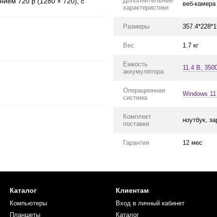
Дополнительные
ием 720 p (1280 × 720), с
веб-камера
характеристики
Размеры
357.4*228*
Вес
1.7 кг
Емкость
11.4 В, 350
аккумулятора
Операционная
Windows 11
система
Комплект
ноутбук, з
поставки
Гарантия
12 мес
Каталог
Клиентам
Компьютеры
Вход в личный кабинет
Планшеты
Каталог