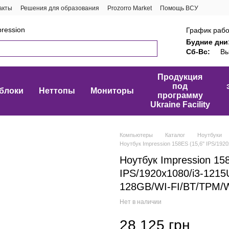
акты
Решения для образования
Prozorro Market
Помощь ВСУ
ression
График рабо
Будние дни
Сб-Вс:
Вы
Продукция
под
блоки
Неттопы
Мониторы
программу
Ukraine Facility
Компьютеры
Каталог
Ноутбуки
Ноутбук Impression 158ES (15,6" IPS/1
Ноутбук Impression 15
IPS/1920x1080/i3-121
128GB/WI-FI/BT/TPM/
Нет в наличии
28 125 грн