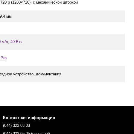
 720 p (1280×720), с механической шторкой
19.4 мм
0 мАг, 40 Втч
 Pro
арядное устройство, документация
Контактная информация
(044) 323 03 03
(044) 323 05 05 (сервісний