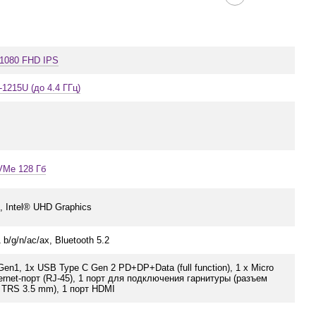
x1080 FHD IPS
3-1215U (до 4.4 ГГц)
VMe 128 Гб
, Intel® UHD Graphics
 b/g/n/ac/ax, Bluetooth 5.2
en1, 1x USB Type C Gen 2 PD+DP+Data (full function), 1 x Micro
ernet-порт (RJ-45), 1 порт для подключения гарнитуры (разъем
 TRS 3.5 mm), 1 порт HDMI