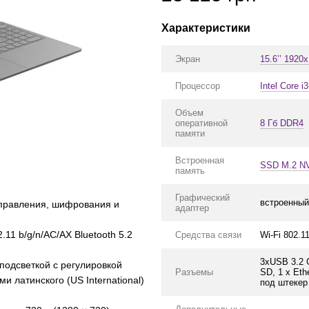
Характеристики
Экран
15.6’’ 1920
Процессор
Intel Core i
Объем
оперативной
8 Гб DDR4
памяти
Встроенная
SSD M.2 N
память
Графический
встроенный
управления, шифрования и
адаптер
1 b/g/n/AC/AX Bluetooth 5.2
Средства связи
Wi-Fi 802.11
3xUSB 3.2 G
 подсветкой с регулировкой
Разъемы
SD, 1 x Eth
 латинского (US International)
под штекер