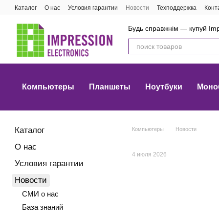
Перейти к основному контенту
Каталог
О нас
Условия гарантии
Новости
Техподдержка
Конт
Будь справжнім — купуй Imp
Компьютеры
Планшеты
Ноутбуки
Моно
Каталог
Компьютеры
Новости
О нас
4 июля 2026
Условия гарантии
Новости
СМИ о нас
База знаний