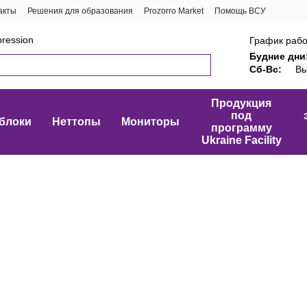
акты
Решения для образования
Prozorro Market
Помощь ВСУ
ression
График рабо
Будние дни
Сб-Вс:
Вы
Продукция
под
блоки
Неттопы
Мониторы
программу
Ukraine Facility