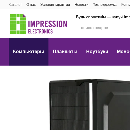
Перейти к основному контенту
Каталог
О нас
Условия гарантии
Новости
Техподдержка
Конт
Будь справжнім — купуй Imp
Компьютеры
Планшеты
Ноутбуки
Моно