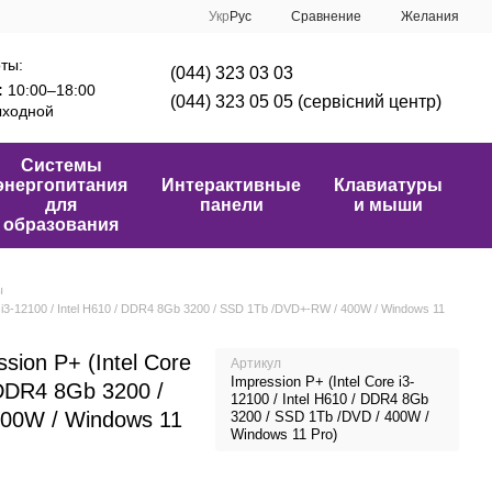
Сравнение
Укр
Рус
Желания
ты:
(044) 323 03 03
:
10:00–18:00
(044) 323 05 05 (сервісний центр)
ходной
Системы
энергопитания
Интерактивные
Клавиатуры
для
панели
и мыши
образования
ы
 i3-12100 / Intel H610 / DDR4 8Gb 3200 / SSD 1Tb /DVD+-RW / 400W / Windows 11
ion P+ (Intel Core
Артикул
Impression P+ (Intel Core i3-
/ DDR4 8Gb 3200 /
12100 / Intel H610 / DDR4 8Gb
00W / Windows 11
3200 / SSD 1Tb /DVD / 400W /
Windows 11 Pro)