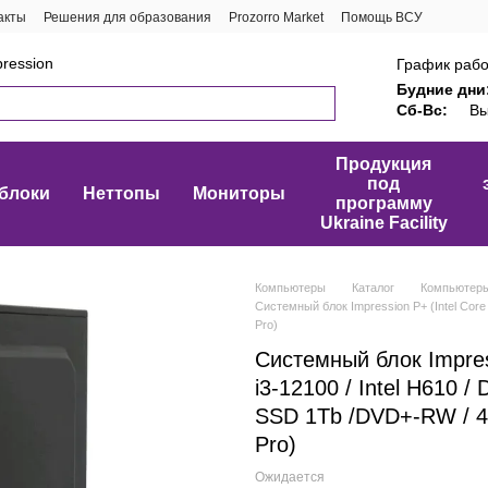
акты
Решения для образования
Prozorro Market
Помощь ВСУ
ression
График рабо
Будние дни
Сб-Вс:
Вы
Продукция
под
блоки
Неттопы
Мониторы
программу
Ukraine Facility
Компьютеры
Каталог
Компьютер
Системный блок Impression P+ (Intel Core
Pro)
Системный блок Impress
i3-12100 / Intel H610 
SSD 1Tb /DVD+-RW / 4
Pro)
Ожидается