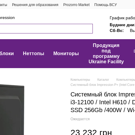
акты
Решения для образования
Prozorro Market
Помощь ВСУ
ression
График рабо
Будние дни
Сб-Вс:
Вы
Продукция
под
блоки
Неттопы
Мониторы
программу
Ukraine Facility
Компьютеры
Каталог
Компьютер
Системный блок Impression P+ (Intel Core 
Системный блок Impress
i3-12100 / Intel H610 
SSD 256Gb /400W / Wi-
Ожидается
23 232 грн