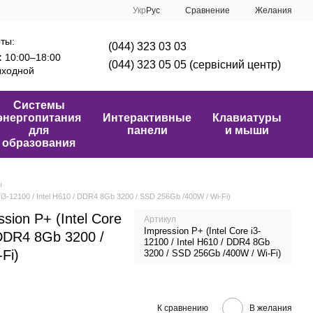
Сравнение
Укр
Рус
Желания
ты:
(044) 323 03 03
:
10:00–18:00
(044) 323 05 05 (сервісний центр)
ходной
Системы
энергопитания
Интерактивные
Клавиатуры
для
панели
и мыши
образования
ы
i3-12100 / Intel H610 / DDR4 8Gb 3200 / SSD 256Gb /400W / Wi-Fi)
ion P+ (Intel Core
Артикул
Impression P+ (Intel Core i3-
/ DDR4 8Gb 3200 /
12100 / Intel H610 / DDR4 8Gb
Fi)
3200 / SSD 256Gb /400W / Wi-Fi)
К сравнению
В желания