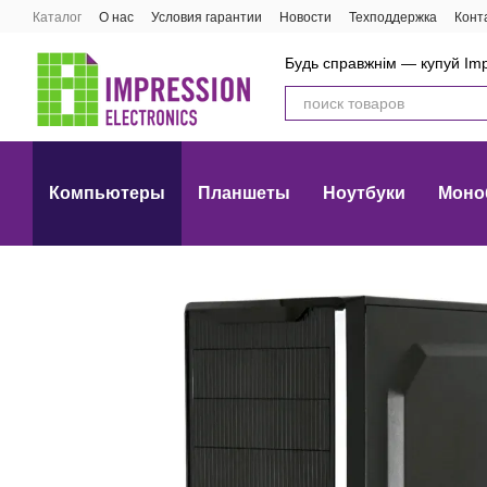
Перейти к основному контенту
Каталог
О нас
Условия гарантии
Новости
Техподдержка
Конт
Будь справжнім — купуй Imp
Компьютеры
Планшеты
Ноутбуки
Моно