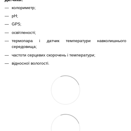
колориметр;
рН;
GPS;
освітленості;
термопара і датчик температури навколишнього
середовища;
частоти серцевих скорочень і температури;
відносної вологості.