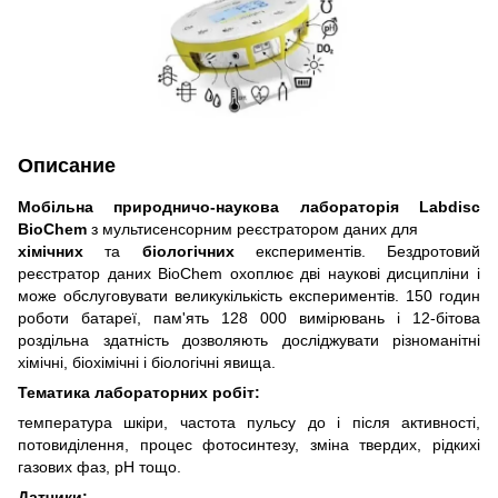
Описание
Мобільна природничо-наукова лабораторія Labdisc
BioChem
з мультисенсорним реєстратором даних для
хімічних
та
біологічних
експериментів. Бездротовий
реєстратор даних BioChem охоплює дві наукові дисципліни і
може обслуговувати великукількість експериментів. 150 годин
роботи батареї, пам'ять 128 000 вимірювань і 12-бітова
роздільна здатність дозволяють досліджувати різноманітні
хімічні, біохімічні і біологічні явища.
Тематика лабораторних робіт:
температура шкіри, частота пульсу до і після активності,
потовиділення, процес фотосинтезу, зміна твердих, рідкихі
газових фаз, рН тощо.
Датчики: