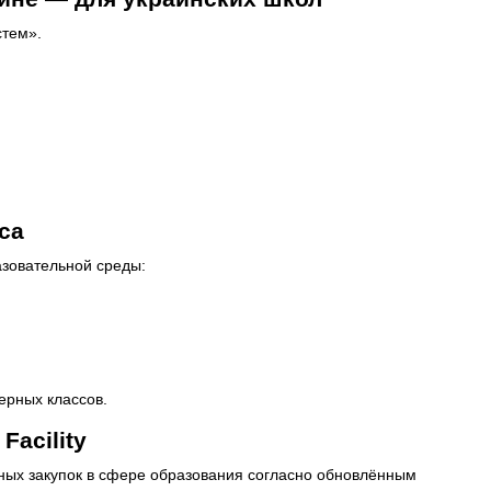
стем».
са
азовательной среды:
ерных классов.
acility
енных закупок в сфере образования согласно обновлённым