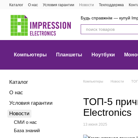
Перейти к основному контенту
Каталог
О нас
Условия гарантии
Новости
Техподдержка
Конт
Будь справжнім — купуй Imp
Компьютеры
Планшеты
Ноутбуки
Моно
Каталог
Компьютеры
Новости
ТОП-
О нас
ТОП-5 прич
Условия гарантии
Electronics
Новости
СМИ о нас
13 июня 2025
База знаний