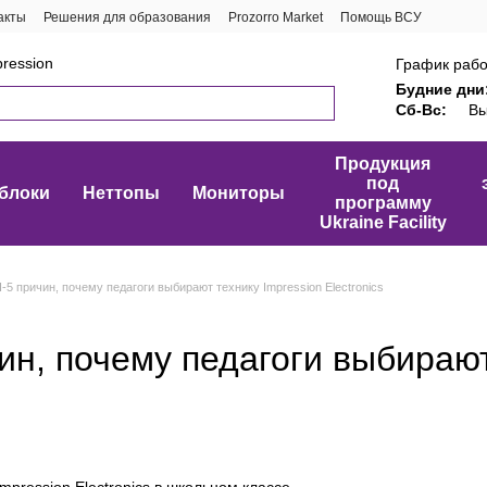
акты
Решения для образования
Prozorro Market
Помощь ВСУ
ression
График рабо
Будние дни
Сб-Вс:
Вы
Продукция
под
блоки
Неттопы
Мониторы
программу
Ukraine Facility
5 причин, почему педагоги выбирают технику Impression Electronics
ин, почему педагоги выбирают