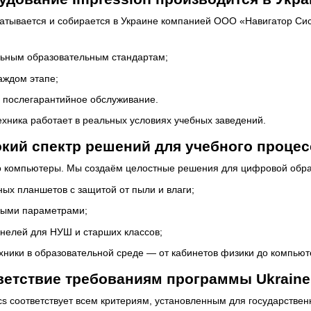
батывается и собирается в Украине компанией ООО «Навигатор Си
льным образовательным стандартам;
аждом этапе;
и послегарантийное обслуживание.
ехника работает в реальных условиях учебных заведений.
кий спектр решений для учебного процес
ко компьютеры. Мы создаём целостные решения для цифровой обр
ых планшетов с защитой от пыли и влаги;
бными параметрами;
нелей для НУШ и старших классов;
хники в образовательной среде — от кабинетов физики до компьют
ветствие требованиям программы Ukraine F
nics соответствует всем критериям, установленным для государств