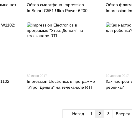
льше нет
Обзор смартфона Impression
Обзор флагм
ImSmart C551 Ultra Power 6200
Impression I
30 июня 2017
19 апреля 2017
1102:
Impression Electronics в программе
Как настроит
"Утро. Деньги" на телеканале RTI
ребенка?
Назад
1
2
3
Вперед