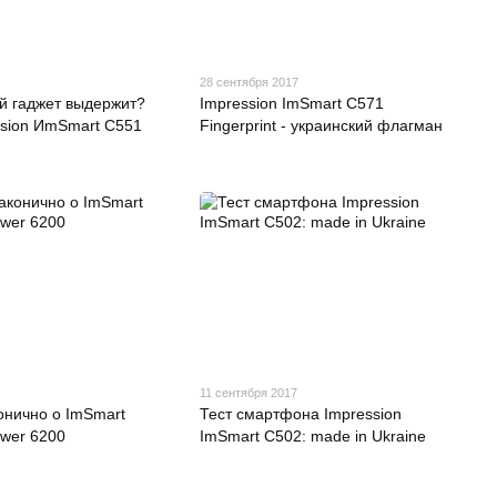
28 сентября 2017
ой гаджет выдержит?
Impression ImSmart С571
ssion ИmSmart C551
Fingerprint - украинский флагман
11 сентября 2017
онично о ImSmart
Тест смартфона Impression
ower 6200
ImSmart С502: made in Ukraine