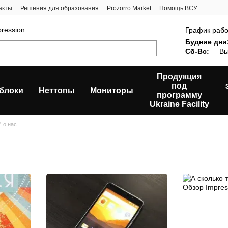
акты
Решения для образования
Prozorro Market
Помощь ВСУ
ression
График рабо
Будние дни
Сб-Вс:
Вы
Продукция
под
блоки
Неттопы
Мониторы
программу
Ukraine Facility
 о нас