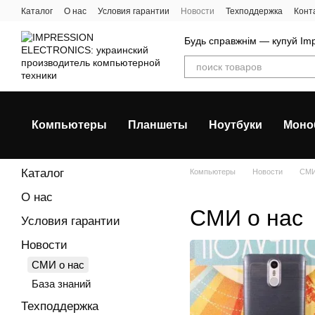
Перейти к основному контенту
Каталог
О нас
Условия гарантии
Новости
Техподдержка
Конт
Будь справжнім — купуй Imp
Компьютеры
Планшеты
Ноутбуки
Моно
Каталог
Компьютеры
Новости
СМИ
О нас
СМИ о нас
Условия гарантии
Новости
СМИ о нас
База знаний
Техподдержка