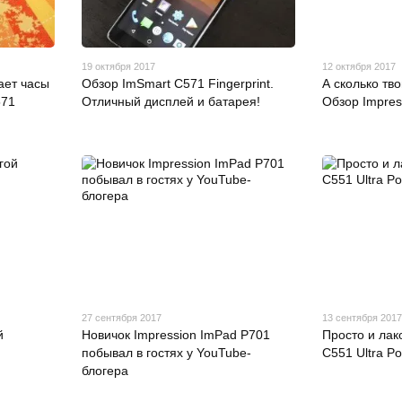
19 октября 2017
12 октября 2017
ает часы
Обзор ImSmart С571 Fingerprint.
А сколько тв
571
Отличный дисплей и батарея!
Обзор Impre
27 сентября 2017
13 сентября 2017
й
Новичок Impression ImPad P701
Просто и лак
побывал в гостях у YouTube-
С551 Ultra P
блогера