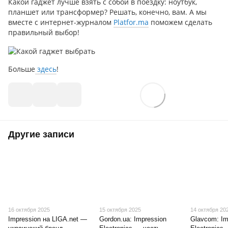
Какой гаджет лучше взять с собой в поездку: ноутбук,
планшет или трансформер? Решать, конечно, вам. А мы
вместе с интернет-журналом
Platfor.ma
поможем сделать
правильный выбор!
Больше
здесь
!
Другие записи
16 октября 2025
15 октября 2025
14 октября 20
Impression на LIGA.net —
Gordon.ua: Impression
Glavcom: Im