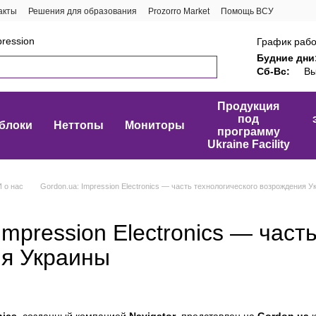
акты
Решения для образования
Prozorro Market
Помощь ВСУ
ression
График рабо
Будние дни
Сб-Вс:
Вы
Продукция
под
блоки
Неттопы
Мониторы
программу
Ukraine Facility
 о нас
Gordon.ua: Impression Electronics — часть технологического возрождения 
Impression Electronics — част
я Украины