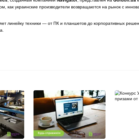
nics
, созданный компанией
Navigator
, представлен на
Gordon.ua
к
том, как украинские производители возвращаются на рынок с инно
ляет линейку техники — от ПК и планшетов до корпоративных реше
а.