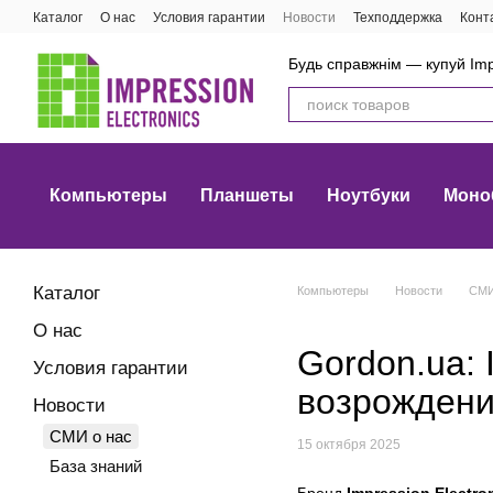
Перейти к основному контенту
Каталог
О нас
Условия гарантии
Новости
Техподдержка
Конт
Будь справжнім — купуй Imp
Компьютеры
Планшеты
Ноутбуки
Моно
Каталог
Компьютеры
Новости
СМИ
О нас
Gordon.ua: 
Условия гарантии
возрождени
Новости
СМИ о нас
15 октября 2025
База знаний