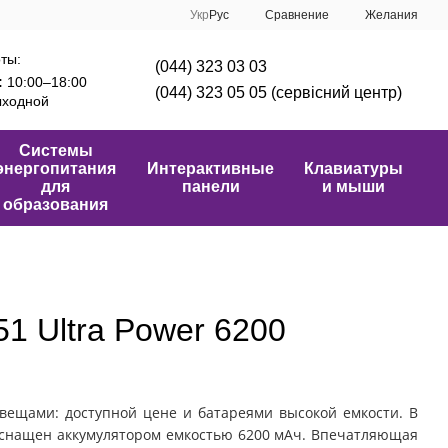
Сравнение
Укр
Рус
Желания
ты:
(044) 323 03 03
:
10:00–18:00
(044) 323 05 05 (сервісний центр)
ходной
Системы
энергопитания
Интерактивные
Клавиатуры
для
панели
и мыши
образования
1 Ultra Power 6200
я вещами: доступной цене и батареями высокой емкости. В
и оснащен аккумулятором емкостью 6200 мАч. Впечатляющая