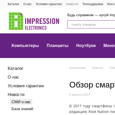
Перейти к основному контенту
Каталог
О нас
Условия гарантии
Новости
Техподдержка
Конт
Будь справжнім — купуй Imp
Компьютеры
Планшеты
Ноутбуки
Моно
Каталог
Компьютеры
Новости
СМИ
О нас
Обзор смар
Условия гарантии
Новости
8 августа 2017
СМИ о нас
В 2017 году смартфоны I
База знаний
редакцию Root Nation п