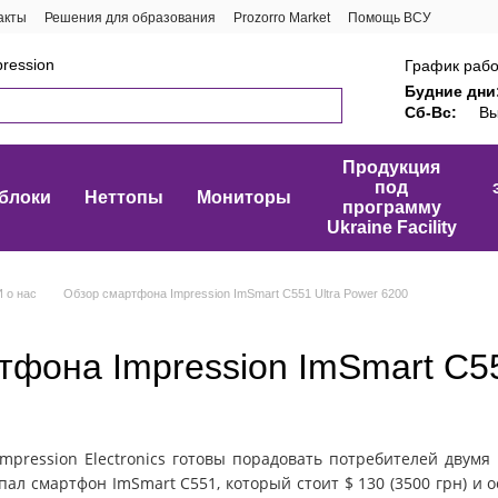
акты
Решения для образования
Prozorro Market
Помощь ВСУ
ression
График рабо
Будние дни
Сб-Вс:
Вы
Продукция
под
блоки
Неттопы
Мониторы
программу
Ukraine Facility
 о нас
Обзор смартфона Impression ImSmart C551 Ultra Power 6200
тфона Impression ImSmart C55
mpression Electronics готовы порадовать потребителей двум
опал
смартфон
ImSmart C551, который стоит $ 130 (3500 грн) 