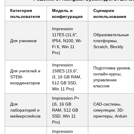
Категория
Модель и
Сценарии
пользователя
конфигурация
использования
Impression
117ES (11,6",
Образовательные
Для учеников
IP54, N100, Wi-
платформы,
Fi 6, Win 11
Scratch, Blockly
Pro)
Impression
Подготовка уроков,
Для учителей и
158ES (15,6",
онлайн-курсы,
STEM-
i3, 16 GB RAM,
управление
координаторов
512 GB SSD,
классом
Win 11 Pro)
Impression P+
Для
(i5, 16 GB
CAD-системы,
лабораторий и
RAM, 512 GB
симуляции, 3D-
мейкерспейсов
SSD, Win 11
принтеры, Arduin
Pro)
Impression