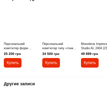
Персональний
Персональний
Моноблок Impress
комп’ютер форм-
комп’ютер типу «тонкий
Studio AL 2404 (23
фактора планшетний
клієнт» Impression
IPS 1920x1080/Int
25 200 грн
34 500 грн
49 899 грн
ПК Impression 117ES
NetBOX U4
Core i3-12100/H61
Gb/SSD 256Gb/Wi
Купить
Купить
Купить
Pro)
Другие записи