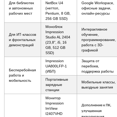
Для библиотек
NetBox U4
Google Workspace,
и автономных
(неттоп,
офисные задачи,
рабочих мест
Pentium, 8 GB,
онлайн-ресурсы
256 GB SSD)
Моноблок
Интерактивное
Impression
Для ИТ-классов
обучение,
Studio AL 2404
и фронтальных
программирование,
(23,8", i5, 16
демонстраций
работа с 3D-
GB, 512 GB
графикой
SSD)
Impression
Защита от
UA800LFP-1
перебоев,
Бесперебойная
(ИБП)
поддержка работы
работа и
Портативные
мобильность
Мобильные классы,
зарядные
выездные занятия
станции
Монитор
Impression
Дополнение к ПК,
ImView
улучшенная
I2407VHD
визуализация