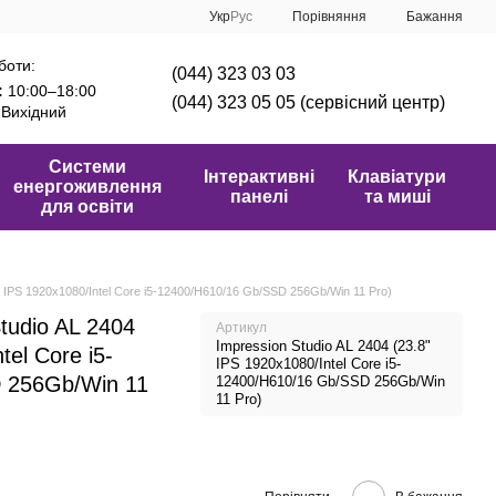
Порівняння
Укр
Рус
Бажання
боти:
(044) 323 03 03
:
10:00–18:00
(044) 323 05 05 (сервісний центр)
Вихідний
Системи
Інтерактивні
Клавіатури
енергоживлення
панелі
та миші
для освіти
" IPS 1920x1080/Intel Core i5-12400/H610/16 Gb/SSD 256Gb/Win 11 Pro)
tudio AL 2404
Артикул
Impression Studio AL 2404 (23.8"
tel Core i5-
IPS 1920x1080/Intel Core i5-
 256Gb/Win 11
12400/H610/16 Gb/SSD 256Gb/Win
11 Pro)