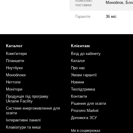
Комплект
Моноблок, Бло
поставки
Гарантія
36 міс
Каталог
Клієнтам
Комп'ютери
Вхід до кабінету
Планшети
Каталог
Ноутбуки
Про нас
Моноблоки
Умови гарантії
Неттопи
Новини
Монітори
Техпідтримка
Продукція під програму
Контакти
Ukraine Facility
Рішення для освіти
Системи енергоживлення для
Prozorro Market
освіти
Допомога ЗСУ
Інтерактивні панелі
Клавіатури та миші
Ми в соцмережах