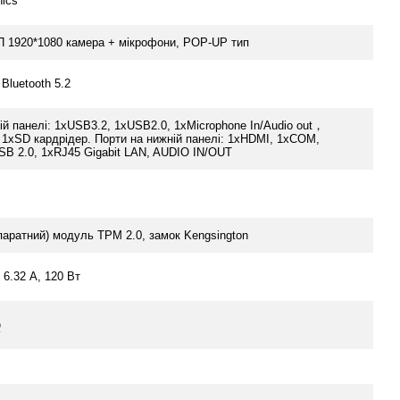
hics
 1920*1080 камера + мікрофони, POP-UP тип
 Bluetooth 5.2
ій панелі: 1xUSB3.2, 1xUSB2.0, 1xMicrophone In/Audio out，
 1xSD кардрідер. Порти на нижній панелі: 1xHDMI, 1xCOM,
SB 2.0, 1xRJ45 Gigabit LAN, AUDIO IN/OUT
паратний) модуль TPM 2.0, замок Kengsington
 6.32 A, 120 Вт
o