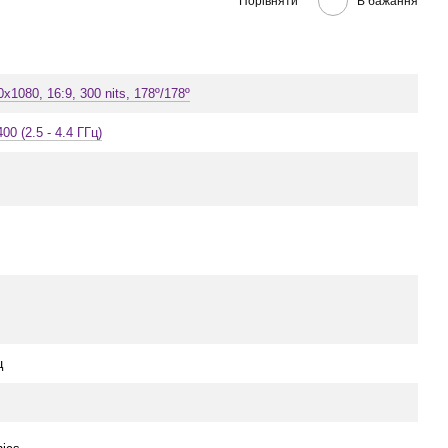
Порівняти
В бажання
0x1080, 16:9, 300 nits, 178º/178º
400 (2.5 - 4.4 ГГц)
ц