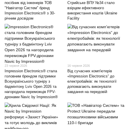
посібник від інженерів ТОВ
Стрийське ВПУ №34 стало
"Навігатор Систем" бренд
взірцем ефективного
Impression Electronics® з 30-
використання коштів Ukraine
річним досвідом
Facility
23 червня 2026
16 червня 2026
Impression Electronics® стала
Від сучасних комп'ютерів
головним брендом підтримки
«Impression Electronics“ до
Всеукраїнського турніру з
електробайків: як технології
бадмінтону Lviv Open 2026 та
допомагають виконувати
нагородила переможців FPV-
завдання на передовій
дронами Navic by Impression®