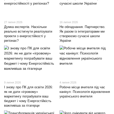
27 липня 2026
16 липня 2026
Думка експертів. Наскільки
Не обладнання. Партнерство.
реально встигнути реалізувати
Як разом із інтеграторами ми
проекти з енергостійкості у
створюємо сучасні школи
регіонах?
України
9 липня 2026
4 липня 2026
І знову про ПК для освіти 2026:
Робоче місце вчителя під час
як не дати «ігровому»
канікул: Психологія відновлення
маркетингу пограбувати ваш
українського вчителя
бюджет і чому Енергостійкість
важливіша за гігагерци