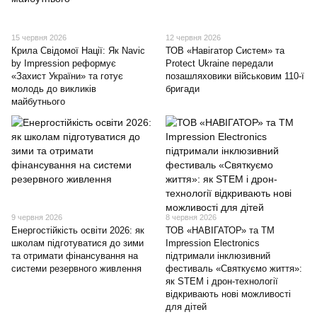
15 червня 2026
12 червня 2026
Крила Свідомої Нації: Як Navic
ТОВ «Навігатор Систем» та
by Impression реформує
Protect Ukraine передали
«Захист України» та готує
позашляховики військовим 110-ї
молодь до викликів
бригади
майбутнього
9 червня 2026
8 червня 2026
Енергостійкість освіти 2026: як
ТОВ «НАВІГАТОР» та ТМ
школам підготуватися до зими
Impression Electronics
та отримати фінансування на
підтримали інклюзивний
системи резервного живлення
фестиваль «Святкуємо життя»:
як STEM і дрон-технології
відкривають нові можливості
для дітей