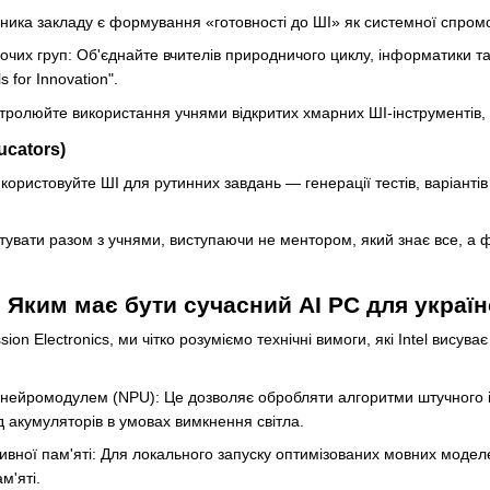
ика закладу є формування «готовності до ШІ» як системної спромож
чих груп: Об'єднайте вчителів природничого циклу, інформатики та
s for Innovation".
тролюйте використання учнями відкритих хмарних ШІ-інструментів, 
ucators)
користовуйте ШІ для рутинних завдань — генерації тестів, варіант
тувати разом з учнями, виступаючи не ментором, який знає все, а 
: Яким має бути сучасний AI PC для украї
ion Electronics, ми чітко розуміємо технічні вимоги, які Intel висув
 нейромодулем (NPU): Це дозволяє обробляти алгоритми штучного і
ід акумуляторів в умовах вимкнення світла.
ивної пам'яті: Для локального запуску оптимізованих мовних модел
м'яті.