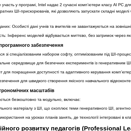
участь у програмі, Intel надає 2 сучасні комп’ютери класу AI PC дл
ратних ШІ-прискорювачів, які дозволяють запускати складні моделі 
них: Особисті дані учнів та вчителів не завантажуються на зовнішн
сть: Інференс моделей відбувається миттєво, без затримок через які
 програмного забезпечення
ся зі спеціалізованим набором софту, оптимізованим під ШІ-процес
окальне середовище для безпечних експериментів із генеративним Ш
нт для покращення доступності та адаптивного керування комп’юте
езпечення для швидкого створення якісного навчального відеоконте
трономічних масштабів
дається безкоштовно та модульно, включає:
ьного матеріалу з ШІ, що охоплює теми генеративного ШІ, агентного
икористання на уроках планів занять, де технології інтегровані в кл
ного розвитку педагогів (Professional Lea