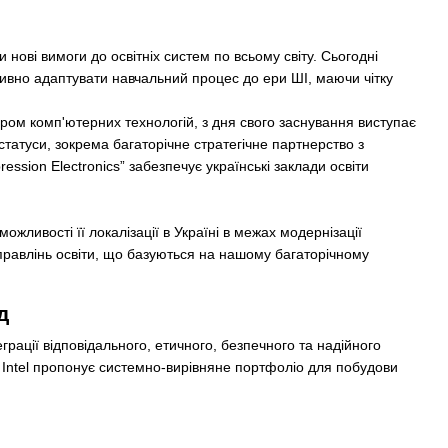
ові вимоги до освітніх систем по всьому світу. Сьогодні
ктивно адаптувати навчальний процес до ери ШІ, маючи чітку
ором комп'ютерних технологій, з дня свого заснування виступає
татуси, зокрема багаторічне стратегічне партнерство з
ession Electronics” забезпечує українські заклади освіти
ожливості її локалізації в Україні в межах модернізації
управлінь освіти, що базуються на нашому багаторічному
д
грації відповідального, етичного, безпечного та надійного
, Intel пропонує системно-вирівняне портфоліо для побудови