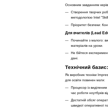
Основним завданням керівн
Створення творчих робо
методологією Intel "Skill
Пріоритет безпеки: Кон
Для вчителів (Lead Ed
Починайте з малого: ви
матеріалів на уроки.
Не бійтеся експеримен
дані.
Технічний базис
Як виробник техніки Impress
для освіти повинен мати:
Процесор із виділеним
час роботи ноутбуків в
Достатній обсяг операт
швидкої оперативної па