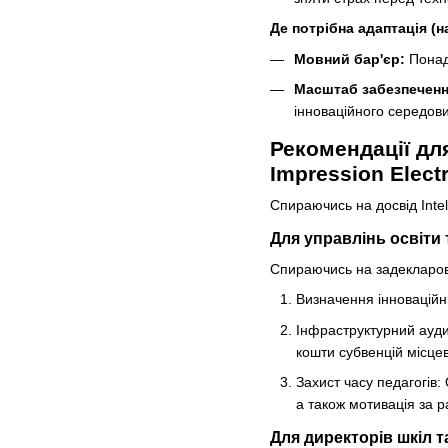
Де потрібна адаптація (
Мовний бар'єр:
Понад 
Масштаб забезпеченн
інноваційного середов
Рекомендації дл
Impression Elect
Спираючись на досвід Intel
Для управлінь освіти т
Спираючись на задекларовані
Визначення інноваційни
Інфраструктурний аудит
кошти субвенцій місцеви
Захист часу педагогів:
а також мотивація за р
Для директорів шкіл та