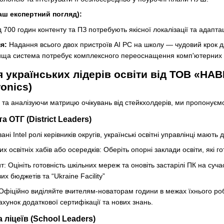
наш експертний погляд):
700 годин контенту та ПЗ потребують якісної локалізації та адапта
я:
Надання всього двох пристроїв AI PC на школу — чудовий крок дл
ища система потребує комплексного переоснащення комп'ютерних к
я українських лідерів освіти від ТОВ «НА
ronics)
 та аналізуючи матрицю очікувань від стейкхолдерів, ми пропонуємо 
а ОТГ (District Leaders)
 Intel ролі керівників округів, українські освітні управлінці мають д
х освітніх хабів або осередків: Оберіть опорні заклади освіти, які 
: Оцініть готовність шкільних мереж та оновіть застарілі ПК на су
х бюджетів та “Ukraine Facility”
 Офіційно виділяйте вчителям-новаторам години в межах їхнього роб
ахунок додаткової сертифікації та нових знань.
 ліцеїв (School Leaders)