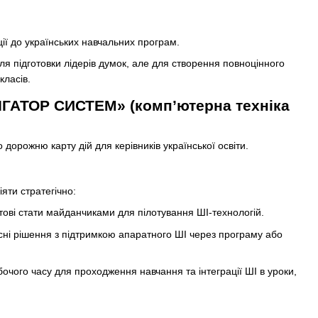
ції до українських навчальних програм.
я підготовки лідерів думок, але для створення повноцінного
ласів.
ВІГАТОР СИСТЕМ» (комп’ютерна техніка
дорожню карту дій для керівників української освіти.
іяти стратегічно:
готові стати майданчиками для пілотування ШІ-технологій.
часні рішення з підтримкою апаратного ШІ через програму або
очого часу для проходження навчання та інтеграції ШІ в уроки,