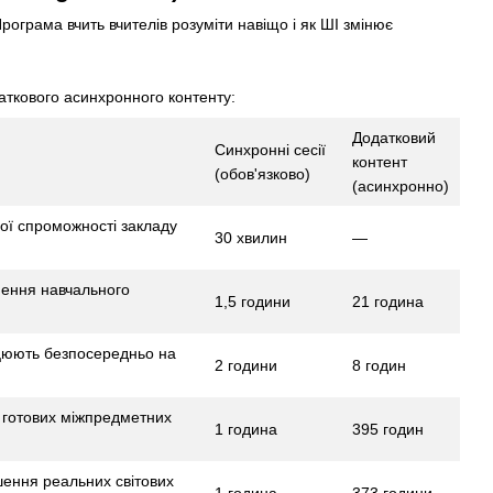
рограма вчить вчителів розуміти навіщо і як ШІ змінює
даткового асинхронного контенту:
Додатковий
Синхронні сесії
контент
(обов'язково)
(асинхронно)
ної спроможності закладу
30 хвилин
—
нення навчального
1,5 години
21 година
ацюють безпосередньо на
2 години
8 годин
 готових міжпредметних
1 година
395 годин
ішення реальних світових