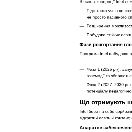
В основі концепції Intel ле
Підготовка учнів до св
не просто пасивного с
Розширення можливостей
Побудова стійких освіт
Фази розгортання гл
Програма Intel побудована
Фаза 1 (2026 рік): Зап
взаємодії та збираються
Фаза 2 (2027–2030 рок
потенціалу педагогічно
Що отримують шк
Intel бере на себе серйозн
відкритий освітній контент
Апаратне забезпеченн