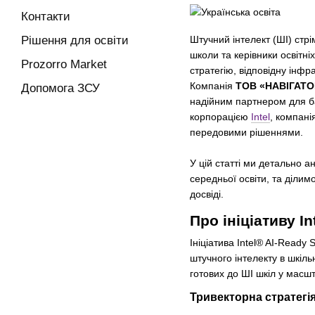
Контакти
Рішення для освіти
Штучний інтелект (ШІ) стр
школи та керівники освітн
Prozorro Market
стратегію, відповідну інфр
Компанія
ТОВ «НАВІГАТ
Допомога ЗСУ
надійним партнером для ба
корпорацією
Intel
, компані
передовими рішеннями.
У цій статті ми детально ан
середньої освіти, та діли
досвіді.
Про ініціативу I
Ініціатива Intel® AI-Ready
штучного інтелекту в шкіл
готових до ШІ шкіл у масшт
Тривекторна стратегія