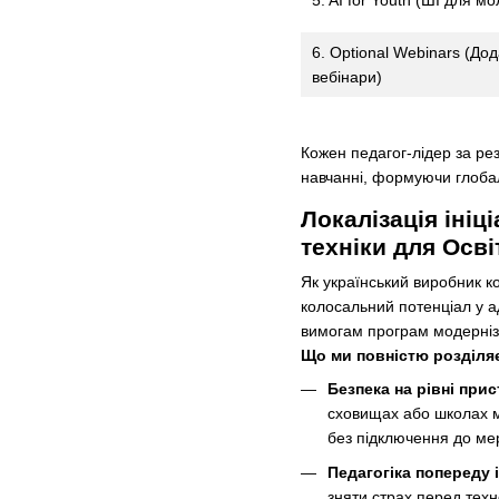
5. AI for Youth (ШІ для мо
6. Optional Webinars (Дод
вебінари)
Кожен педагог-лідер за ре
навчанні, формуючи глоба
Локалізація ініц
техніки для Осві
Як український виробник ко
колосальний потенціал у ада
вимогам програм модерніза
Що ми повністю розділя
Безпека на рівні прис
сховищах або школах м
без підключення до мер
Педагогіка попереду 
зняти страх перед техн