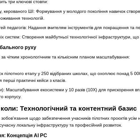
жить три ключові стовпи:
іту, керованого ШІ: Формування у молодого покоління навичок створ
поживання технологій.
 педагогів: Надання вчителям інструментів для покращення та перс
ніх систем: Створення майбутньої технологічної інфраструктури, що
обального руху
 за чітким хронологічним та кількісним планом масштабування:
уск пілотного етапу у 250 відібраних школах, що охоплює понад 5 00
 перші практичні кейси з класів.
и): Масштабування екосистеми у 10 разів (10X) для прискорення вп
го корпусу.
оли: Технологічний та контентний базис
і зобов'язання щодо забезпечення учасників пілотних проєктів усім
, сучасну локальну інфраструктуру та професійний розвиток.
я: Концепція AI PC