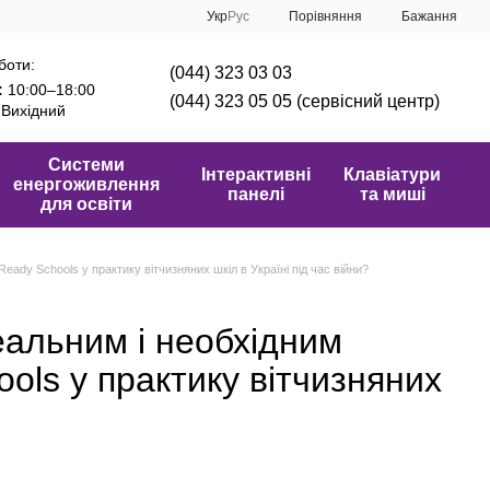
Порівняння
Укр
Рус
Бажання
боти:
(044) 323 03 03
:
10:00–18:00
(044) 323 05 05 (сервісний центр)
Вихідний
Системи
Інтерактивні
Клавіатури
енергоживлення
панелі
та миші
для освіти
Ready Schools у практику вітчизняних шкіл в Україні під час війни?
еальним і необхідним
ools у практику вітчизняних