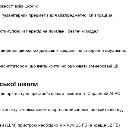
ності всієї школи:
 гуманітарних предметів для міжпредметної співпраці за
стимулюючи перехід на локальні, безпечні моделі.
ів диференційованих домашніх завдань, чи створення візуальних
фасилітатором, що вчить критично оцінювати згенеровані ШІ
нської школи
ає до архітектури пристроїв нового покоління. Справжній AI PC
нтелекту з мінімальним енергоспоживанням, що критично під
ей (LLM) пристрою необхідно мінімум 16 ГБ (а краще 32 ГБ)