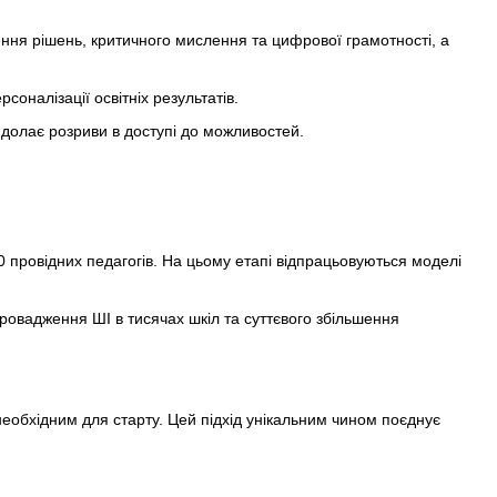
ення рішень, критичного мислення та цифрової грамотності, а
оналізації освітніх результатів.
 долає розриви в доступі до можливостей.
0 провідних педагогів. На цьому етапі відпрацьовуються моделі
ровадження ШІ в тисячах шкіл та суттєвого збільшення
 необхідним для старту. Цей підхід унікальним чином поєднує