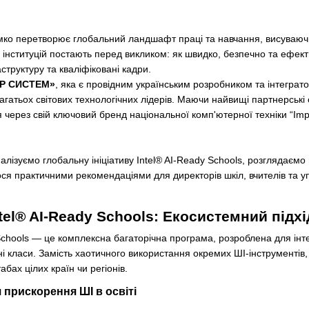
імко перетворює глобальний ландшафт праці та навчання, висуваючи н
іх інституцій постають перед викликом: як швидко, безпечно та ефе
аструктуру та кваліфіковані кадри.
ОР СИСТЕМ»
, яка є провідним українським розробником та інтеграт
гатьох світових технологічних лідерів. Маючи найвищі партнерські с
я через свій ключовий бренд національної комп'ютерної техніки “Impr
алізуємо глобальну ініціативу Intel® AI-Ready Schools, розглядаємо м
мося практичними рекомендаціями для директорів шкіл, вчителів та 
ntel® AI-Ready Schools: Екосистемний підхі
 Schools — це комплексна багаторічна програма, розроблена для інте
ьні класи. Замість хаотичного використання окремих ШІ-інструментів
абах цілих країн чи регіонів.
 прискорення ШІ в освіті