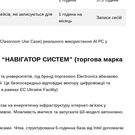
1 година
373 години
ейсів, які записуються для
1 година на
Записи сесій
місяць
 (Classroom Use Case) реального використання AI PC у
 ТОВ “НАВІГАТОР СИСТЕМ” (торгова марка
та університетів, під бренд Impression Electronics вбачаємо
лії. Це безпосередньо відповідає вектору цифровізації та
 рамках ЄС Ukraine Facility).
атак на енергетичну інфраструктуру інтернет-зв'язок у
ливою. Можливість вчитися та запускати ШІ-моделі автономно,
ісами. Чітка, структурована 6-годинна база від Intel допомагає