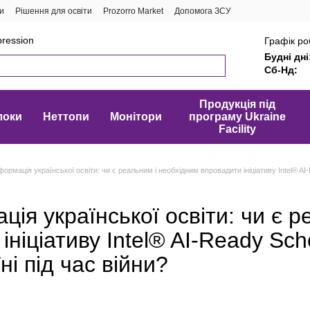
и
Рішення для освіти
Prozorro Market
Допомога ЗСУ
ression
Графік ро
Будні дні
Сб-Нд:
Продукція під
локи
Неттопи
Монітори
програму Ukraine
Facility
ормація української освіти: чи є реальним і необхідним впровадити ініціативу Intel® AI-
ія української освіти: чи є р
ініціативу Intel® AI-Ready Sch
ні під час війни?