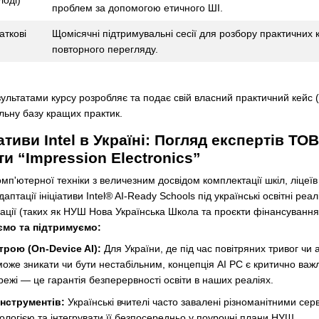
лоді)
проблем за допомогою етичного ШІ.
аткові
Щомісячні підтримувальні сесії для розбору практичних к
повторного перегляду.
зультатами курсу розробляє та подає свій власний практичний кейс
льну базу кращих практик.
іативи Intel в Україні: Погляд експертів
ти “Impression Electronics”
мп'ютерної техніки з величезним досвідом комплектації шкіл, ліцеїв 
птації ініціативи Intel® AI-Ready Schools під українські освітні реа
ції (таких як НУШ Нова Українська Школа та проєкти фінансування в
ємо та підтримуємо:
трою (On-Device AI):
Для України, де під час повітряних тривог чи 
оже зникати чи бути нестабільним, концепція AI PC є критично важ
ежі — це гарантія безперервності освіти в наших реаліях.
інструментів:
Українські вчителі часто завалені різноманітними серв
ологією та інтегрувати її безпосередньо у поурочні плани НУШ.