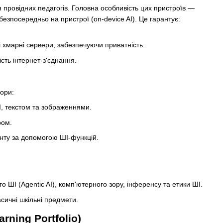
я провідних педагогів. Головна особливість цих пристроїв —
безпосередньо на пристрої (on-device AI). Це гарантує:
і хмарні сервери, забезпечуючи приватність.
сть інтернет-з'єднання.
ори:
І, текстом та зображеннями.
ром.
нту за допомогою ШІ-функцій.
 ШІ (Agentic AI), комп'ютерного зору, інференсу та етики ШІ.
асичні шкільні предмети.
rning Portfolio)