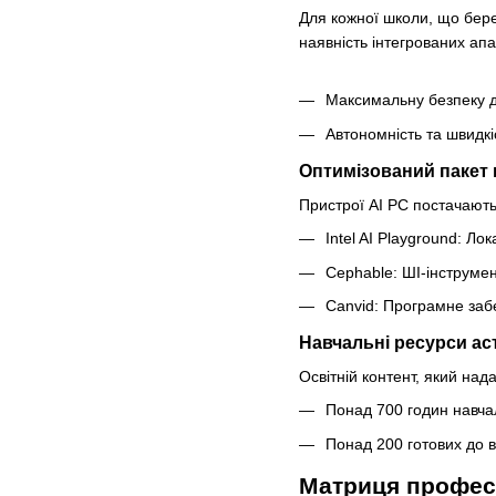
Для кожної школи, що бере 
наявність інтегрованих апа
Максимальну безпеку да
Автономність та швидкі
Оптимізований пакет
Пристрої AI PC постачають
Intel AI Playground: Л
Cephable: ШІ-інструме
Canvid: Програмне заб
Навчальні ресурси ас
Освітній контент, який на
Понад 700 годин навчал
Понад 200 готових до в
Матриця професій