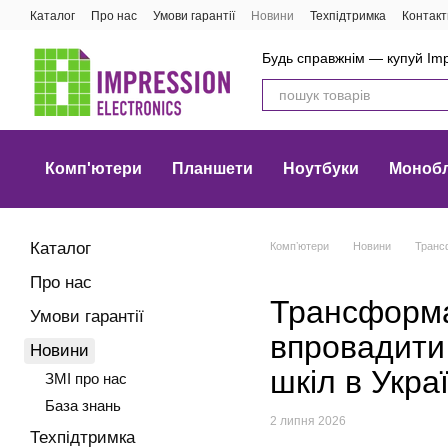
Перейти до основного контенту
Каталог
Про нас
Умови гарантії
Новини
Техпідтримка
Контакт
Будь справжнім — купуй Imp
Комп'ютери
Планшети
Ноутбуки
Моноб
Каталог
Компʼютери
Новини
Трансф
Про нас
Трансформац
Умови гарантії
впровадити 
Новини
шкіл в Украї
ЗМІ про нас
База знань
2 липня 2026
Техпідтримка