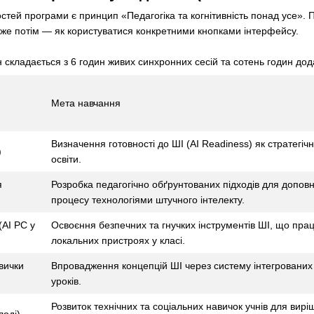
стей програми є принцип «Педагогіка та когнітивність понад усе». П
вже потім — як користуватися конкретними кнопками інтерфейсу.
ін складається з 6 годин живих синхронних сесій та сотень годин до
Мета навчання
Визначення готовності до ШІ (AI Readiness) як стратегіч
)
освіти.
я
Розробка педагогічно обґрунтованих підходів для допов
процесу технологіями штучного інтелекту.
(AI PC у
Освоєння безпечних та гнучких інструментів ШІ, що пр
локальних пристроях у класі.
авички
Впровадження концепцій ШІ через систему інтегрованих
уроків.
Розвиток технічних та соціальних навичок учнів для вир