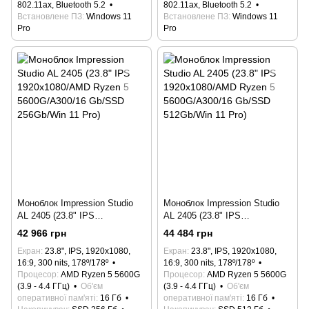
802.11ax, Bluetooth 5.2
802.11ax, Bluetooth 5.2
Встановлене ПЗ
Windows 11
Встановлене ПЗ
Windows 11
Pro
Pro
Моноблок Impression Studio
Моноблок Impression Studio
AL 2405 (23.8" IPS
AL 2405 (23.8" IPS
1920x1080/AMD Ryzen 5
1920x1080/AMD Ryzen 5
42 966 грн
44 484 грн
5600G/A300/16 Gb/SSD
5600G/A300/16 Gb/SSD
Екран
23.8", IPS, 1920x1080,
Екран
23.8", IPS, 1920x1080,
256Gb/Win 11 Pro)
512Gb/Win 11 Pro)
16:9, 300 nits, 178º/178º
16:9, 300 nits, 178º/178º
Процесор
AMD Ryzen 5 5600G
Процесор
AMD Ryzen 5 5600G
(3.9 - 4.4 ГГц)
Об'єм
(3.9 - 4.4 ГГц)
Об'єм
оперативної пам'яті
16 Гб
оперативної пам'яті
16 Гб