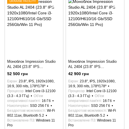
UKRAINE FACILITY
Моноблок Impression Studio
Моноблок Impression Studio
AL 2404 (23.8" IPS
AL 2404 (23.8" IPS
1920x1080/Intel Core i3-
1920x1080/Intel Core i3-
52 500 грн
42 900 грн
12100/H610/16 Gb/SSD
12100/H610/16 Gb/SSD
Екран
23.8", IPS, 1920x1080,
Екран
23.8", IPS, 1920x1080,
256Gb/Win 11 Pro)
256Gb/Win 11 Pro)
16:9, 300 nits, 178º/178º
16:9, 300 nits, 178º/178º
Процесор
Intel Core i3-12100
Процесор
Intel Core i3-12100
(3.3 - 4.3 ГГц)
Об'єм
(3.3 - 4.3 ГГц)
Об'єм
оперативної пам'яті
16 Гб
оперативної пам'яті
16 Гб
Накопичувач
SSD 256 Гб
Накопичувач
SSD 256 Гб
Бездротові можливості
Wi-Fi
Бездротові можливості
Wi-Fi
802.11ax, Bluetooth 5.2
802.11ax, Bluetooth 5.2
Встановлене ПЗ
Windows 11
Встановлене ПЗ
Windows 11
Pro
Pro