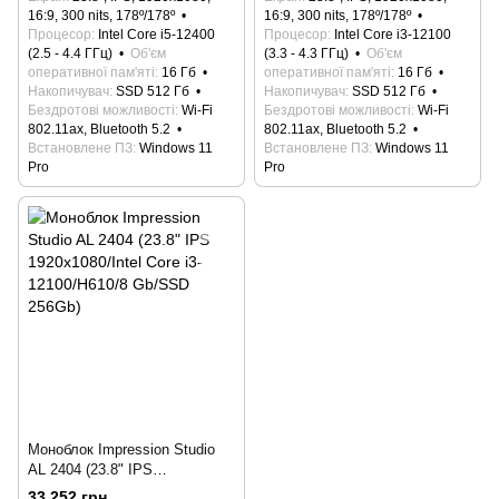
512Gb/Win 11 Pro)
512Gb/Win 11 Pro)
16:9, 300 nits, 178º/178º
16:9, 300 nits, 178º/178º
Процесор
Intel Core i5-12400
Процесор
Intel Core i3-12100
(2.5 - 4.4 ГГц)
Об'єм
(3.3 - 4.3 ГГц)
Об'єм
оперативної пам'яті
16 Гб
оперативної пам'яті
16 Гб
Накопичувач
SSD 512 Гб
Накопичувач
SSD 512 Гб
Бездротові можливості
Wi-Fi
Бездротові можливості
Wi-Fi
802.11ax, Bluetooth 5.2
802.11ax, Bluetooth 5.2
Встановлене ПЗ
Windows 11
Встановлене ПЗ
Windows 11
Pro
Pro
Моноблок Impression Studio
AL 2404 (23.8" IPS
1920x1080/Intel Core i3-
33 252 грн