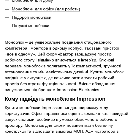
Моноблоки для дому
Моноблоки для офісу (для роботи)
Недорогі моноблоки
Потужні моноблоки
Моноблок – це універсальне поєднання стаціонарного
комп’ютера і монітора в одному корпусі, так звані пристрої
«все в одному». Цей форм-фактор заощаджує простір
робочого столу і відмінно вписується в інтер’єр. Ключові
переваги моноблоків полягають у їх компактності, зручності
встановлення та мінімалістичному дизайні. Купити моноблок
вигідніше у ситуаціях, де важливо оптимізувати робочий
простір без втрати функціональності. Якісне обладнання
випускається під брендом Impression Electronics.
Кому підійдуть моноблоки Impression
Купити моноблоки Impression вигідно широкому колу
користувачів. Офісні працівники оцінять компактність і швидкий
запуск системи, особливо в умовах обмеженого робочого
простору. Моноблок для школи повинен мати безпечну
конструкції та відповідати вимогам МОН. Адміністратори в