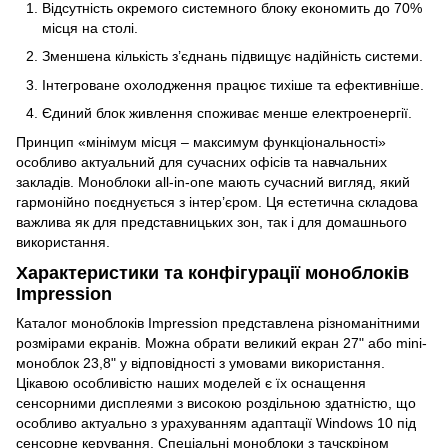
Відсутність окремого системного блоку економить до 70%
місця на столі.
Зменшена кількість з’єднань підвищує надійність системи.
Інтегроване охолодження працює тихіше та ефективніше.
Єдиний блок живлення споживає менше електроенергії.
Принцип «мінімум місця – максимум функціональності»
особливо актуальний для сучасних офісів та навчальних
закладів. Моноблоки all-in-one мають сучасний вигляд, який
гармонійно поєднується з інтер’єром. Ця естетична складова
важлива як для представницьких зон, так і для домашнього
використання.
Характеристики та конфігурації моноблоків
Impression
Каталог моноблоків Impression представлена різноманітними
розмірами екранів. Можна обрати великий екран 27" або mini-
моноблок 23,8" у відповідності з умовами використання.
Цікавою особливістю наших моделей є їх оснащення
сенсорними дисплеями з високою роздільною здатністю, що
особливо актуально з урахуванням адаптації Windows 10 під
сенсорне керування. Спеціальні моноблоки з тачскріном