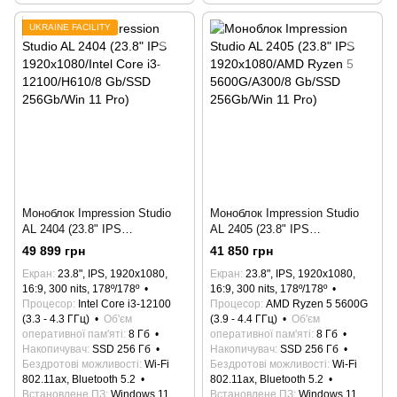
UKRAINE FACILITY
Моноблок Impression Studio
Моноблок Impression Studio
AL 2404 (23.8" IPS
AL 2405 (23.8" IPS
1920x1080/Intel Core i3-
1920x1080/AMD Ryzen 5
49 899 грн
41 850 грн
12100/H610/8 Gb/SSD
5600G/A300/8 Gb/SSD
Екран
23.8", IPS, 1920x1080,
Екран
23.8", IPS, 1920x1080,
256Gb/Win 11 Pro)
256Gb/Win 11 Pro)
16:9, 300 nits, 178º/178º
16:9, 300 nits, 178º/178º
Процесор
Intel Core i3-12100
Процесор
AMD Ryzen 5 5600G
(3.3 - 4.3 ГГц)
Об'єм
(3.9 - 4.4 ГГц)
Об'єм
оперативної пам'яті
8 Гб
оперативної пам'яті
8 Гб
Накопичувач
SSD 256 Гб
Накопичувач
SSD 256 Гб
Бездротові можливості
Wi-Fi
Бездротові можливості
Wi-Fi
802.11ax, Bluetooth 5.2
802.11ax, Bluetooth 5.2
Встановлене ПЗ
Windows 11
Встановлене ПЗ
Windows 11