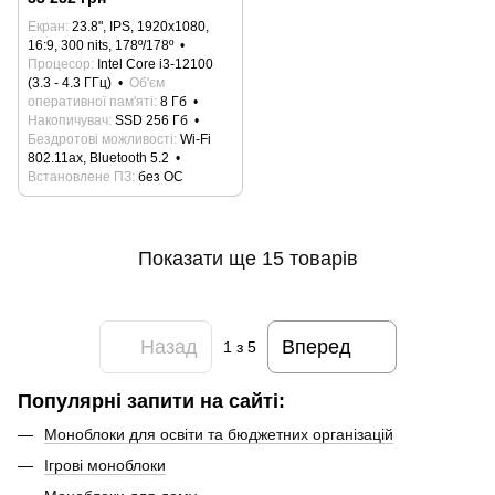
12100/H610/8 Gb/SSD 256Gb)
Екран
23.8", IPS, 1920x1080,
16:9, 300 nits, 178º/178º
Процесор
Intel Core i3-12100
(3.3 - 4.3 ГГц)
Об'єм
оперативної пам'яті
8 Гб
Накопичувач
SSD 256 Гб
Бездротові можливості
Wi-Fi
802.11ax, Bluetooth 5.2
Встановлене ПЗ
без ОС
Показати ще 15 товарів
Назад
Вперед
1
з 5
Популярні запити на сайті:
Моноблоки для освіти та бюджетних організацій
Ігрові моноблоки