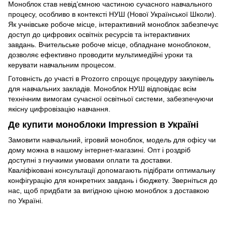
Моноблок став невід’ємною частиною сучасного навчального
процесу, особливо в контексті НУШ (Нової Української Школи).
Як учнівське робоче місце, інтерактивний моноблок забезпечує
доступ до цифрових освітніх ресурсів та інтерактивних
завдань. Вчительське робоче місце, обладнане моноблоком,
дозволяє ефективно проводити мультимедійні уроки та
керувати навчальним процесом.
Готовність до участі в Prozorro спрощує процедуру закупівель
для навчальних закладів. Моноблок НУШ відповідає всім
технічним вимогам сучасної освітньої системи, забезпечуючи
якісну цифровізацію навчання.
Де купити моноблоки Impression в Україні
Замовити навчальний, ігровий моноблок, модель для офісу чи
дому можна в нашому інтернет-магазині. Опт і роздріб
доступні з гнучкими умовами оплати та доставки.
Кваліфіковані консультації допомагають підібрати оптимальну
конфігурацію для конкретних завдань і бюджету. Зверніться до
нас, щоб придбати за вигідною ціною моноблок з доставкою
по Україні.