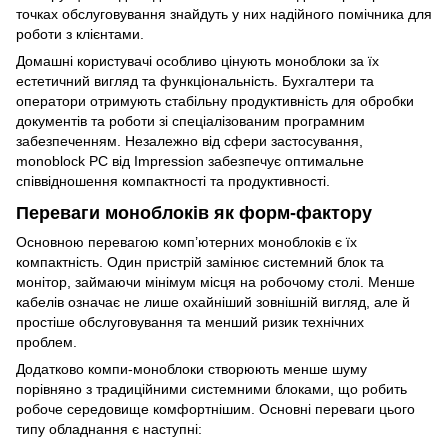
точках обслуговування знайдуть у них надійного помічника для
роботи з клієнтами.
Домашні користувачі особливо цінують моноблоки за їх
естетичний вигляд та функціональність. Бухгалтери та
оператори отримують стабільну продуктивність для обробки
документів та роботи зі спеціалізованим програмним
забезпеченням. Незалежно від сфери застосування,
monoblock PC від Impression забезпечує оптимальне
співвідношення компактності та продуктивності.
Переваги моноблоків як форм-фактору
Основною перевагою комп’ютерних моноблоків є їх
компактність. Один пристрій замінює системний блок та
монітор, займаючи мінімум місця на робочому столі. Менше
кабелів означає не лише охайніший зовнішній вигляд, але й
простіше обслуговування та менший ризик технічних
проблем.
Додатково компи-моноблоки створюють менше шуму
порівняно з традиційними системними блоками, що робить
робоче середовище комфортнішим. Основні переваги цього
типу обладнання є наступні: