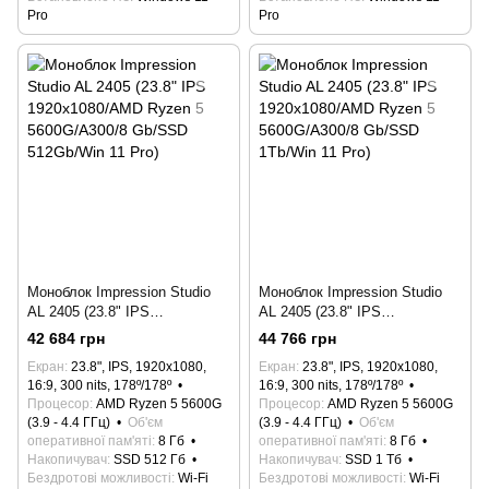
Pro
Pro
Моноблок Impression Studio
Моноблок Impression Studio
AL 2405 (23.8" IPS
AL 2405 (23.8" IPS
1920x1080/AMD Ryzen 5
1920x1080/AMD Ryzen 5
42 684 грн
44 766 грн
5600G/A300/8 Gb/SSD
5600G/A300/8 Gb/SSD
Екран
23.8", IPS, 1920x1080,
Екран
23.8", IPS, 1920x1080,
512Gb/Win 11 Pro)
1Tb/Win 11 Pro)
16:9, 300 nits, 178º/178º
16:9, 300 nits, 178º/178º
Процесор
AMD Ryzen 5 5600G
Процесор
AMD Ryzen 5 5600G
(3.9 - 4.4 ГГц)
Об'єм
(3.9 - 4.4 ГГц)
Об'єм
оперативної пам'яті
8 Гб
оперативної пам'яті
8 Гб
Накопичувач
SSD 512 Гб
Накопичувач
SSD 1 Тб
Бездротові можливості
Wi-Fi
Бездротові можливості
Wi-Fi