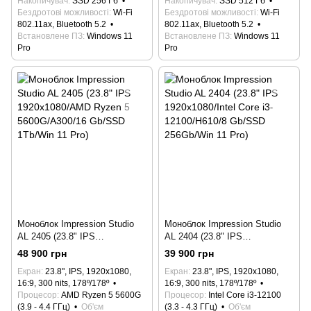
Накопичувач
SSD 256 Гб
Накопичувач
SSD 512 Гб
Бездротові можливості
Wi-Fi
Бездротові можливості
Wi-Fi
802.11ax, Bluetooth 5.2
802.11ax, Bluetooth 5.2
Встановлене ПЗ
Windows 11
Встановлене ПЗ
Windows 11
Pro
Pro
Моноблок Impression Studio
Моноблок Impression Studio
AL 2405 (23.8" IPS
AL 2404 (23.8" IPS
1920x1080/AMD Ryzen 5
1920x1080/Intel Core i3-
48 900 грн
39 900 грн
5600G/A300/16 Gb/SSD
12100/H610/8 Gb/SSD
Екран
23.8", IPS, 1920x1080,
Екран
23.8", IPS, 1920x1080,
1Tb/Win 11 Pro)
256Gb/Win 11 Pro)
16:9, 300 nits, 178º/178º
16:9, 300 nits, 178º/178º
Процесор
AMD Ryzen 5 5600G
Процесор
Intel Core i3-12100
(3.9 - 4.4 ГГц)
Об'єм
(3.3 - 4.3 ГГц)
Об'єм