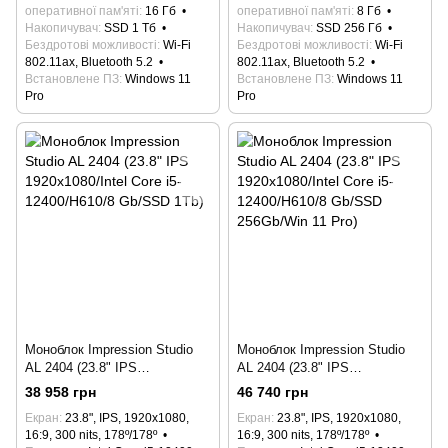
оперативної пам'яті
16 Гб
оперативної пам'яті
8 Гб
Накопичувач
SSD 1 Тб
Накопичувач
SSD 256 Гб
Бездротові можливості
Wi-Fi
Бездротові можливості
Wi-Fi
802.11ax, Bluetooth 5.2
802.11ax, Bluetooth 5.2
Встановлене ПЗ
Windows 11
Встановлене ПЗ
Windows 11
Pro
Pro
Моноблок Impression Studio
Моноблок Impression Studio
AL 2404 (23.8" IPS
AL 2404 (23.8" IPS
1920x1080/Intel Core i5-
1920x1080/Intel Core i5-
38 958 грн
46 740 грн
12400/H610/8 Gb/SSD 1Tb)
12400/H610/8 Gb/SSD
Екран
23.8", IPS, 1920x1080,
Екран
23.8", IPS, 1920x1080,
256Gb/Win 11 Pro)
16:9, 300 nits, 178º/178º
16:9, 300 nits, 178º/178º