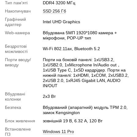
Тип пам'яті
DDR4 3200 МГц
Накопичувач
SSD 256 Гб
Графічний
Intel UHD Graphics
адаптер
Web-камера
Вбудована 5МП 1920*1080 камера +
мікрофони, POP-UP тип
Бездротові
Wi-Fi 802.11ax, Bluetooth 5.2
можливості
Порти вводу/
Порти на боковій панелі: 1xUSB3.2,
виводу
1xUSB2.0, 1xMicrophone In/Audio out，
1xUSB Type C, 1xSD кардрідер. Порти на
нижній панелі: 1xHDMI, 1xCOM, 2xUSB3.2,
2xUSB 2.0, 1xRJ45 Gigabit LAN, AUDIO
IN/OUT
Вбудовані
2х3 Вт
колонки
Безпека
Вбудований (апаратний) модуль TPM 2.0,
замок Kengsington
Блок живлення
зовнішній 19 В, 6.32 A, 120 Вт
Встановлене
Windows 11 Pro
ПЗ