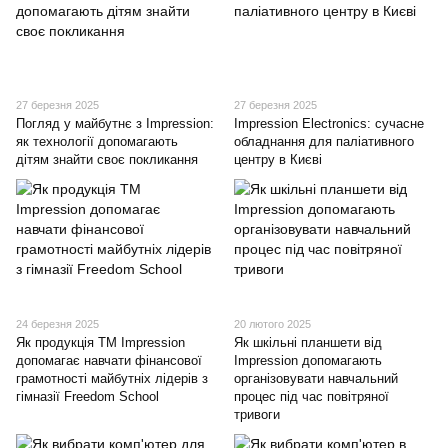
27 березня 2025
27 березня 2025
Погляд у майбутнє з Impression:
Impression Electronics: сучасне
як технології допомагають
обладнання для паліативного
дітям знайти своє покликання
центру в Києві
24 березня 2025
20 лютого 2025
Як продукція ТМ Impression
Як шкільні планшети від
допомагає навчати фінансової
Impression допомагають
грамотності майбутніх лідерів з
організовувати навчальний
гімназії Freedom School
процес під час повітряної
тривоги