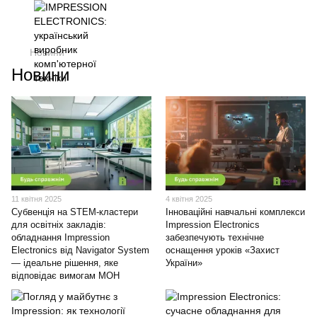
Новини
Новини
11 квітня 2025
4 квітня 2025
Субвенція на STEM-кластери
Інноваційні навчальні комплекси
для освітніх закладів:
Impression Electronics
обладнання Impression
забезпечують технічне
Electronics від Navigator System
оснащення уроків «Захист
— ідеальне рішення, яке
України»
відповідає вимогам МОН