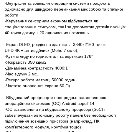
-Внутрішня та зовнішня операційні системи працюють
одночасно для швидкого перемикання між собою та спільної
роботи
-Керування сенсорним екраном відбувається як
спеціалізованим стилусом, так і за допомогою дотиків пальців:
40 точок дотику + 20 одночасних натискань.
-Екран
DLED, роздільна здатність –3840х2160 точок
UHD 4K + антивідблиск (Mohs-7 скло),
-Кути огляду по горизонталі та вертикалі 178°
-Яскравість 350 кд/м2
-Динамічна контрастність 4000:1
-Час відгуку 2 мс.
-Ресурс роботи матриці 50000 годин.
-Частота оновлення екрана 60 Гц.
-Вбудований процесор із попередньо встановленою
операційною системою (ОС) Android версії 14.
-ОС встановлена на вбудованому процесорі (SoC) і
забезпечувати автономну роботу панелі без необхідності
підключення зовнішніх пристроїв (наприклад, ПК,
комп’ютерного модуля, ноутбука тощо)