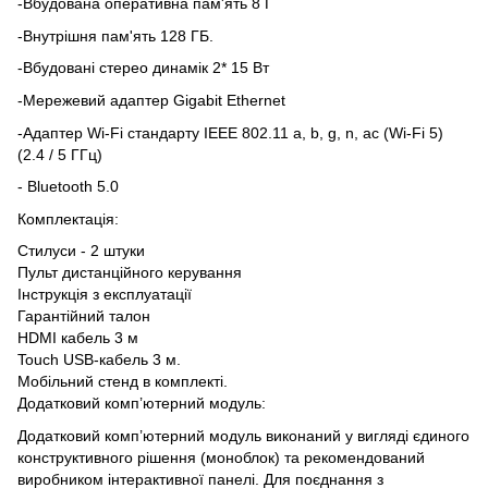
-Вбудована оперативна пам'ять 8 Г
-Внутрішня пам'ять 128 ГБ.
-Вбудовані стерео динамік 2* 15 Вт
-Мережевий адаптер Gigabit Ethernet
-Адаптер Wi-Fi стандарту IEEE 802.11 a, b, g, n, ac (Wi-Fi 5)
(2.4 / 5 ГГц)
-
Bluetooth 5.0
Комплектація:
Стилуси - 2 штуки
Пульт дистанційного керування
Інструкція з експлуатації
Гарантійний талон
HDMI кабель 3 м
Touch USB-кабель 3 м.
Мобільний стенд в комплекті.
Додатковий комп’ютерний модуль:
Додатковий комп’ютерний модуль виконаний у вигляді єдиного
конструктивного рішення (моноблок) та рекомендований
виробником інтерактивної панелі. Для поєднання з