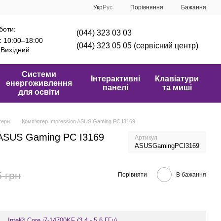
Порівняння
Укр
Рус
Бажання
боти:
(044) 323 03 03
:
10:00–18:00
(044) 323 05 05 (сервісний центр)
Вихідний
Системи
Інтерактивні
Клавіатури
енергоживлення
панелі
та миші
для освіти
тери
Комп'ютер Impression ASUS Gaming PC I3169
 ASUS Gaming PC I3169
Артикул
ASUSGamingPCI3169
5 грн
Порівняти
В бажання
Intel® Core i7-14700KF (3.4 - 5.6 ГГц)