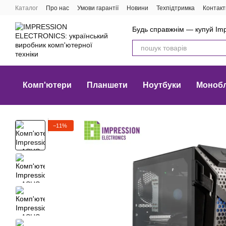
Перейти до основного контенту
Каталог
Про нас
Умови гарантії
Новини
Техпідтримка
Контакт
Будь справжнім — купуй Imp
Комп'ютери
Планшети
Ноутбуки
Моноб
−11%