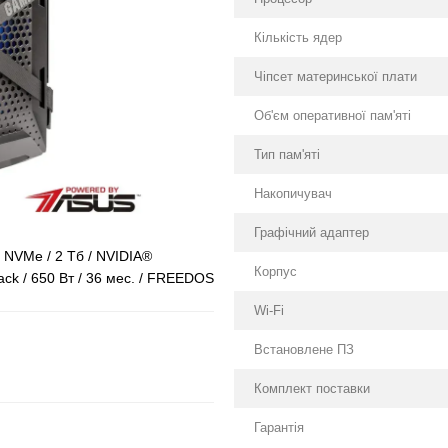
Кількість ядер
Чіпсет материнської плати
Об'єм оперативної пам'яті
Тип пам'яті
Накопичувач
Графічний адаптер
б NVMe / 2 Тб / NVIDIA®
Корпус
ck / 650 Вт / 36 мес. / FREEDOS
Wi-Fi
Встановлене ПЗ
Комплект поставки
Гарантія