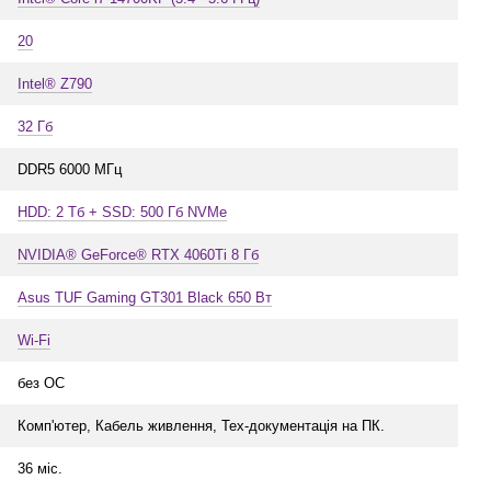
20
Intel® Z790
32 Гб
DDR5 6000 МГц
HDD: 2 Тб + SSD: 500 Гб NVMe
NVIDIA® GeForce® RTX 4060Ti 8 Гб
Asus TUF Gaming GT301 Black 650 Вт
Wi-Fi
без ОС
Комп'ютер, Кабель живлення, Тех-документація на ПК.
36 міс.