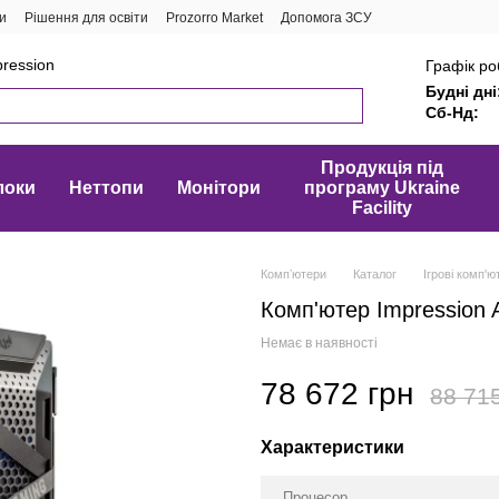
и
Рішення для освіти
Prozorro Market
Допомога ЗСУ
ression
Графік ро
Будні дні
Сб-Нд:
Продукція під
локи
Неттопи
Монітори
програму Ukraine
Facility
Компʼютери
Каталог
Ігрові комп'ю
Комп'ютер Impression
Немає в наявності
78 672 грн
88 71
Характеристики
Процесор