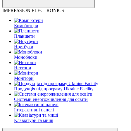
IMPRESSION ELECTRONICS
Комп'ютери
Планшети
Ноутбуки
Моноблоки
Неттопи
Монітори
Продукція під програму Ukraine Facility
Системи енергоживлення для освіти
Інтерактивні панелі
Клавіатури та миші