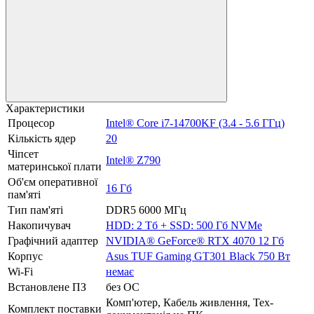
Характеристики
Процесор
Intel® Core i7-14700KF (3.4 - 5.6 ГГц)
Кількість ядер
20
Чіпсет
Intel® Z790
материнської плати
Об'єм оперативної
16 Гб
пам'яті
Тип пам'яті
DDR5 6000 МГц
Накопичувач
HDD: 2 Тб + SSD: 500 Гб NVMe
Графічний адаптер
NVIDIA® GeForce® RTX 4070 12 Гб
Корпус
Asus TUF Gaming GT301 Black 750 Вт
Wi-Fi
немає
Встановлене ПЗ
без ОС
Комп'ютер, Кабель живлення, Тех-
Комплект поставки