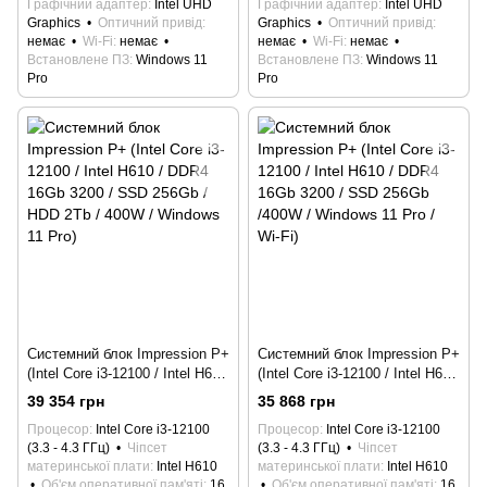
Графічний адаптер
Intel UHD
Графічний адаптер
Intel UHD
Graphics
Оптичний привід
Graphics
Оптичний привід
немає
Wi-Fi
немає
немає
Wi-Fi
немає
Встановлене ПЗ
Windows 11
Встановлене ПЗ
Windows 11
Pro
Pro
Системний блок Impression P+
Системний блок Impression P+
(Intel Core i3-12100 / Intel H610
(Intel Core i3-12100 / Intel H610
/ DDR4 16Gb 3200 / SSD
/ DDR4 16Gb 3200 / SSD
39 354 грн
35 868 грн
256Gb / HDD 2Tb / 400W /
256Gb /400W / Windows 11 Pro
Процесор
Intel Core i3-12100
Процесор
Intel Core i3-12100
Windows 11 Pro)
/ Wi-Fi)
(3.3 - 4.3 ГГц)
Чіпсет
(3.3 - 4.3 ГГц)
Чіпсет
материнської плати
Intel H610
материнської плати
Intel H610
Об'єм оперативної пам'яті
16
Об'єм оперативної пам'яті
16