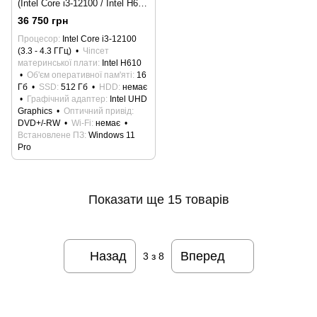
(Intel Core i3-12100 / Intel H610
/ DDR4 16Gb 3200 / SSD
36 750 грн
512Gb /DVD+-RW / 400W /
Процесор
Intel Core i3-12100
Windows 11 Pro)
(3.3 - 4.3 ГГц)
Чіпсет
материнської плати
Intel H610
Об'єм оперативної пам'яті
16
Гб
SSD
512 Гб
HDD
немає
Графічний адаптер
Intel UHD
Graphics
Оптичний привід
DVD+/-RW
Wi-Fi
немає
Встановлене ПЗ
Windows 11
Pro
Показати ще 15 товарів
Назад
Вперед
3
з 8