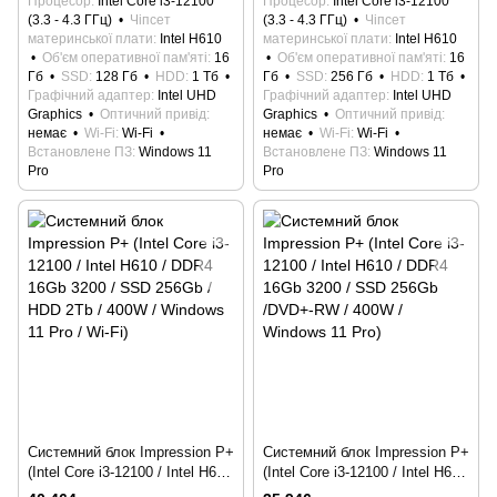
Процесор
Intel Core i3-12100
Процесор
Intel Core i3-12100
Windows 11 Pro / Wi-Fi)
Windows 11 Pro / Wi-Fi)
(3.3 - 4.3 ГГц)
Чіпсет
(3.3 - 4.3 ГГц)
Чіпсет
материнської плати
Intel H610
материнської плати
Intel H610
Об'єм оперативної пам'яті
16
Об'єм оперативної пам'яті
16
Гб
SSD
128 Гб
HDD
1 Тб
Гб
SSD
256 Гб
HDD
1 Тб
Графічний адаптер
Intel UHD
Графічний адаптер
Intel UHD
Graphics
Оптичний привід
Graphics
Оптичний привід
немає
Wi-Fi
Wi-Fi
немає
Wi-Fi
Wi-Fi
Встановлене ПЗ
Windows 11
Встановлене ПЗ
Windows 11
Pro
Pro
Системний блок Impression P+
Системний блок Impression P+
(Intel Core i3-12100 / Intel H610
(Intel Core i3-12100 / Intel H610
/ DDR4 16Gb 3200 / SSD
/ DDR4 16Gb 3200 / SSD