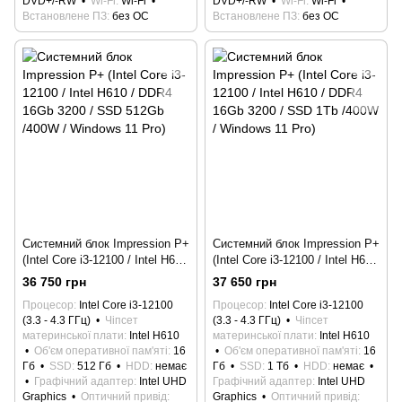
DVD+/-RW
Wi-Fi
Wi-Fi
DVD+/-RW
Wi-Fi
Wi-Fi
Встановлене ПЗ
без ОС
Встановлене ПЗ
без ОС
Системний блок Impression P+
Системний блок Impression P+
(Intel Core i3-12100 / Intel H610
(Intel Core i3-12100 / Intel H610
/ DDR4 16Gb 3200 / SSD
/ DDR4 16Gb 3200 / SSD 1Tb
36 750 грн
37 650 грн
512Gb /400W / Windows 11
/400W / Windows 11 Pro)
Процесор
Intel Core i3-12100
Процесор
Intel Core i3-12100
Pro)
(3.3 - 4.3 ГГц)
Чіпсет
(3.3 - 4.3 ГГц)
Чіпсет
материнської плати
Intel H610
материнської плати
Intel H610
Об'єм оперативної пам'яті
16
Об'єм оперативної пам'яті
16
Гб
SSD
512 Гб
HDD
немає
Гб
SSD
1 Тб
HDD
немає
Графічний адаптер
Intel UHD
Графічний адаптер
Intel UHD
Graphics
Оптичний привід
Graphics
Оптичний привід