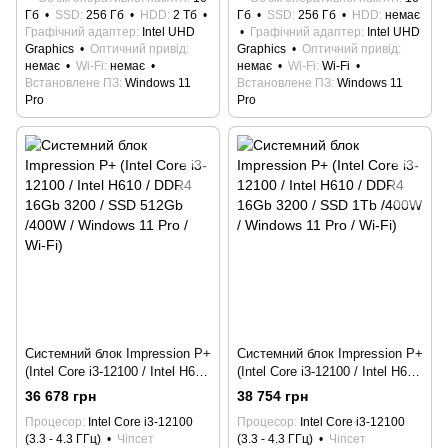
Гб
SSD
256 Гб
HDD
2 Тб
Гб
SSD
256 Гб
HDD
немає
Графічний адаптер
Intel UHD
Графічний адаптер
Intel UHD
Graphics
Оптичний привід
Graphics
Оптичний привід
немає
Wi-Fi
немає
немає
Wi-Fi
Wi-Fi
Встановлене ПЗ
Windows 11
Встановлене ПЗ
Windows 11
Pro
Pro
Системний блок Impression P+
Системний блок Impression P+
(Intel Core i3-12100 / Intel H610
(Intel Core i3-12100 / Intel H610
/ DDR4 16Gb 3200 / SSD
/ DDR4 16Gb 3200 / SSD 1Tb
36 678 грн
38 754 грн
512Gb /400W / Windows 11 Pro
/400W / Windows 11 Pro / Wi-
Процесор
Intel Core i3-12100
Процесор
Intel Core i3-12100
/ Wi-Fi)
Fi)
(3.3 - 4.3 ГГц)
Чіпсет
(3.3 - 4.3 ГГц)
Чіпсет