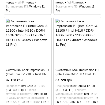
немає
Wi-Fi
немає
немає
Wi-Fi
немає
Встановлене ПЗ
Windows 11
Встановлене ПЗ
Windows 11
Pro
Pro
Системний блок Impression P+
Системний блок Impression P+
(Intel Core i3-12100 / Intel H610
(Intel Core i3-12100 / Intel H610
/ DDR4 16Gb 3200 / SSD
/ DDR4 16Gb 3200 / SSD
37 128 грн
37 728 грн
128Gb / HDD 1Tb / 400W /
256Gb / HDD 1Tb / 400W /
Процесор
Intel Core i3-12100
Процесор
Intel Core i3-12100
Windows 11 Pro)
Windows 11 Pro)
(3.3 - 4.3 ГГц)
Чіпсет
(3.3 - 4.3 ГГц)
Чіпсет
материнської плати
Intel H610
материнської плати
Intel H610
Об'єм оперативної пам'яті
16
Об'єм оперативної пам'яті
16
Гб
SSD
128 Гб
HDD
1 Тб
Гб
SSD
256 Гб
HDD
1 Тб