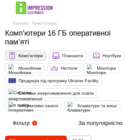
Каталог
Комп'ютери
Комп'ютери 16 ГБ оперативної
пам'яті
Комп'ютери
Планшети
Ноутбуки
Моноблоки
Неттопи
Монітори
Продукція під програму Ukraine Facility
Системи енергоживлення для освіти
Інтерактивні панелі
Клавіатури та миші
Фільтр
За популярністю
1