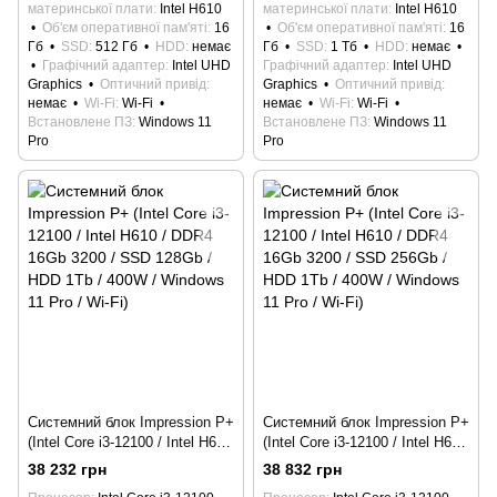
материнської плати
Intel H610
материнської плати
Intel H610
Об'єм оперативної пам'яті
16
Об'єм оперативної пам'яті
16
Гб
SSD
512 Гб
HDD
немає
Гб
SSD
1 Тб
HDD
немає
Графічний адаптер
Intel UHD
Графічний адаптер
Intel UHD
Graphics
Оптичний привід
Graphics
Оптичний привід
немає
Wi-Fi
Wi-Fi
немає
Wi-Fi
Wi-Fi
Встановлене ПЗ
Windows 11
Встановлене ПЗ
Windows 11
Pro
Pro
Системний блок Impression P+
Системний блок Impression P+
(Intel Core i3-12100 / Intel H610
(Intel Core i3-12100 / Intel H610
/ DDR4 16Gb 3200 / SSD
/ DDR4 16Gb 3200 / SSD
38 232 грн
38 832 грн
128Gb / HDD 1Tb / 400W /
256Gb / HDD 1Tb / 400W /