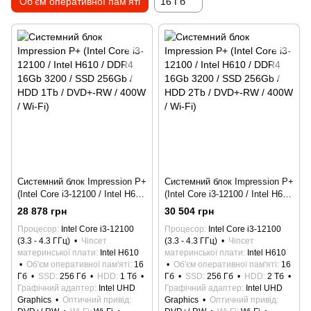
Об'єм оперативної пам'яті
16 Гб
Системний блок Impression P+
Системний блок Impression P+
(Intel Core i3-12100 / Intel H610
(Intel Core i3-12100 / Intel H610
/ DDR4 16Gb 3200 / SSD
/ DDR4 16Gb 3200 / SSD
28 878 грн
30 504 грн
256Gb / HDD 1Tb / DVD+-RW /
256Gb / HDD 2Tb / DVD+-RW /
Процесор
Intel Core i3-12100
Процесор
Intel Core i3-12100
400W / Wi-Fi)
400W / Wi-Fi)
(3.3 - 4.3 ГГц)
Чіпсет
(3.3 - 4.3 ГГц)
Чіпсет
материнської плати
Intel H610
материнської плати
Intel H610
Об'єм оперативної пам'яті
16
Об'єм оперативної пам'яті
16
Гб
SSD
256 Гб
HDD
1 Тб
Гб
SSD
256 Гб
HDD
2 Тб
Графічний адаптер
Intel UHD
Графічний адаптер
Intel UHD
Graphics
Оптичний привід
Graphics
Оптичний привід