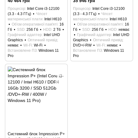
40 464 грн
35 946 грн
256Gb / HDD 2Tb / 400W /
256Gb /DVD+-RW / 400W /
Процесор
Intel Core i3-12100
Процесор
Intel Core i3-12100
Windows 11 Pro / Wi-Fi)
Windows 11 Pro)
(3.3 - 4.3 ГГц)
Чіпсет
(3.3 - 4.3 ГГц)
Чіпсет
материнської плати
Intel H610
материнської плати
Intel H610
Об'єм оперативної пам'яті
16
Об'єм оперативної пам'яті
16
Гб
SSD
256 Гб
HDD
2 Тб
Гб
SSD
256 Гб
HDD
немає
Графічний адаптер
Intel UHD
Графічний адаптер
Intel UHD
Graphics
Оптичний привід
Graphics
Оптичний привід
немає
Wi-Fi
Wi-Fi
DVD+/-RW
Wi-Fi
немає
Встановлене ПЗ
Windows 11
Встановлене ПЗ
Windows 11
Pro
Pro
Системний блок Impression P+