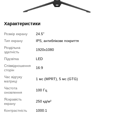
Характеристики
Розмір екрану
24.5"
Тип екрану
IPS, антиблікове покриття
Роздільна
1920x1080
здатність
Підсвітка
LED
Співвідношення
16:9
сторін
Час відгуку
1 мс (MPRT), 5 мс (GTG)
матриці
Частота
100 Гц
оновлення
Яскравість
250 кд/м²
екрану
Контрастність
1000:1