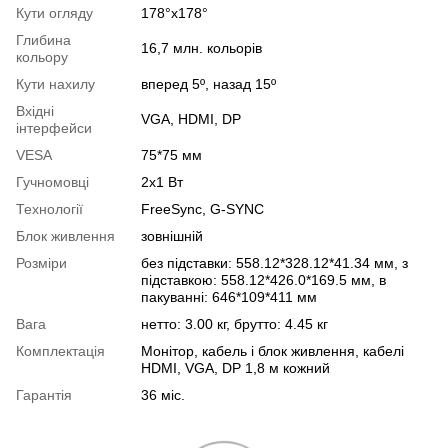
Кути огляду
178°x178°
Глибина
16,7 млн. кольорів
кольору
Кути нахилу
вперед 5º, назад 15º
Вхідні
VGA, HDMI, DP
інтерфейси
VESA
75*75 мм
Гучномовці
2х1 Вт
Технології
FreeSync, G-SYNC
Блок живлення
зовнішній
Розміри
без підставки: 558.12*328.12*41.34 мм, з
підставкою: 558.12*426.0*169.5 мм, в
пакуванні: 646*109*411 мм
Вага
нетто: 3.00 кг, брутто: 4.45 кг
Комплектація
Монітор, кабель і блок живлення, кабелі
HDMI, VGA, DP 1,8 м кожний
Гарантія
36 міс.