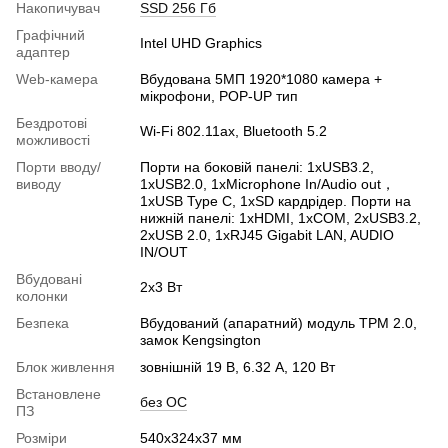
Накопичувач
SSD 256 Гб
Графічний
Intel UHD Graphics
адаптер
Web-камера
Вбудована 5МП 1920*1080 камера +
мікрофони, POP-UP тип
Бездротові
Wi-Fi 802.11ax, Bluetooth 5.2
можливості
Порти вводу/
Порти на боковій панелі: 1xUSB3.2,
виводу
1xUSB2.0, 1xMicrophone In/Audio out，
1xUSB Type C, 1xSD кардрідер. Порти на
нижній панелі: 1xHDMI, 1xCOM, 2xUSB3.2,
2xUSB 2.0, 1xRJ45 Gigabit LAN, AUDIO
IN/OUT
Вбудовані
2х3 Вт
колонки
Безпека
Вбудований (апаратний) модуль TPM 2.0,
замок Kengsington
Блок живлення
зовнішній 19 В, 6.32 A, 120 Вт
Встановлене
без ОС
ПЗ
Розміри
540х324х37 мм