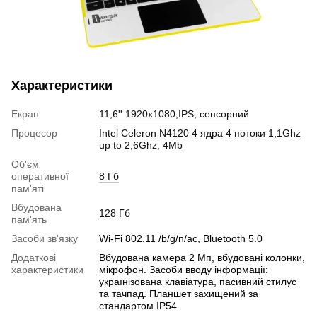
Характеристики
Екран
11,6'' 1920x1080,IPS, сенсорний
Процесор
Intel Celeron N4120 4 ядра 4 потоки 1,1Ghz
up to 2,6Ghz, 4Mb
Об'єм
оперативної
8 Гб
пам'яті
Вбудована
128 Гб
пам'ять
Засоби зв'язку
Wi-Fi 802.11 /b/g/n/ac, Bluetooth 5.0
Додаткові
Вбудована камера 2 Мп, вбудовані колонки,
характеристики
мікрофон. Засоби вводу інформації:
українізована клавіатура, пасивний стилус
та тачпад. Планшет захищений за
стандартом IP54