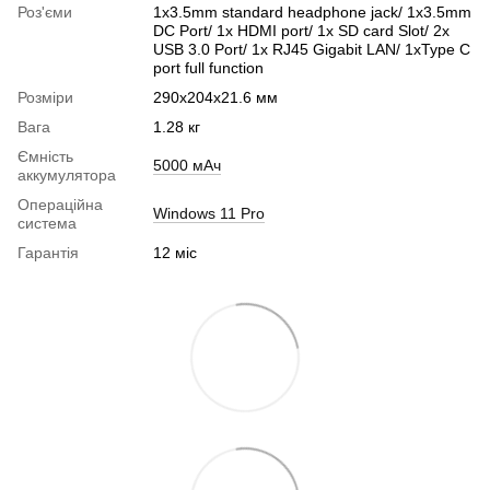
Роз'єми
1x3.5mm standard headphone jack/ 1x3.5mm
DC Port/ 1x HDMI port/ 1x SD card Slot/ 2x
USB 3.0 Port/ 1x RJ45 Gigabit LAN/ 1xType C
port full function
Розміри
290x204x21.6 мм
Вага
1.28 кг
Ємність
5000 мАч
аккумулятора
Операційна
Windows 11 Pro
система
Гарантія
12 міс