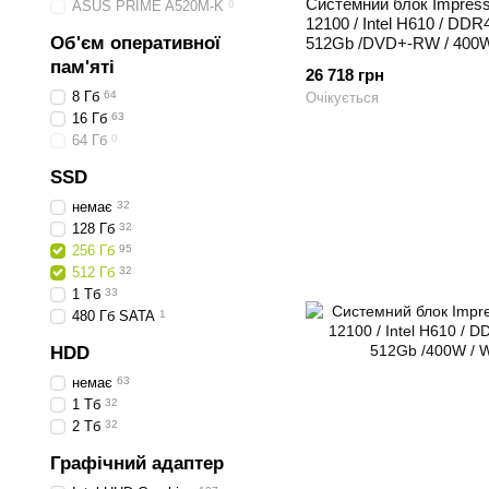
Системний блок Impressio
ASUS PRIME A520M-K
0
12100 / Intel H610 / DD
Об'єм оперативної
512Gb /DVD+-RW / 400W 
пам'яті
26 718 грн
8 Гб
64
Очікується
16 Гб
63
64 Гб
0
SSD
немає
32
128 Гб
32
256 Гб
95
512 Гб
32
1 Тб
33
480 Гб SATA
1
HDD
немає
63
1 Тб
32
2 Тб
32
Графічний адаптер