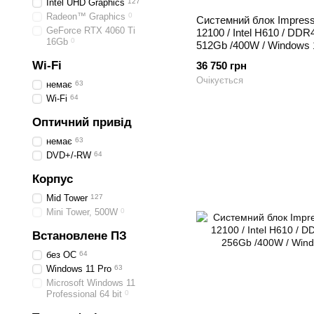
Intel UHD Graphics
127
Radeon™ Graphics
0
Системний блок Impressio
GeForce RTX 4060 Ti
12100 / Intel H610 / DD
16Gb
0
512Gb /400W / Windows 
Wi-Fi
36 750 грн
Очікується
немає
63
Wi-Fi
64
Оптичний привід
немає
63
DVD+/-RW
64
Корпус
Mid Tower
127
Mini Tower, 500W
0
Встановлене ПЗ
без ОС
64
Windows 11 Pro
63
Microsoft Windows 11
Professional 64 bit
0