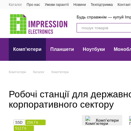
Перейти до основного контенту
Каталог
Про нас
Умови гарантії
Новини
Техпідтримка
Контакт
Будь справжнім — купуй Imp
Комп'ютери
Планшети
Ноутбуки
Моноб
Компʼютери
Каталог
Комп'ютери
Робочі станції для державн
корпоративного сектору
Комп'ютери
SSD:
256 Гб
512 Гб