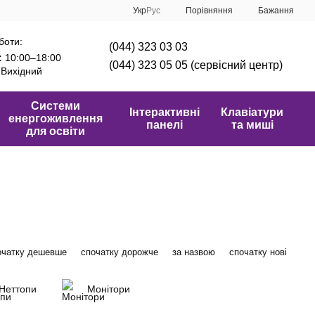
Порівняння
Укр
Рус
Бажання
боти:
(044) 323 03 03
:
10:00–18:00
(044) 323 05 05 (сервісний центр)
Вихідний
Системи
Інтерактивні
Клавіатури
енергоживлення
панелі
та миші
для освіти
очатку дешевше
спочатку дорожче
за назвою
спочатку нові
Неттопи
Монітори