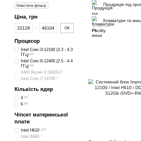
Продукція під прог
Очистити фільтр
Ціна, грн
Клавіатури та миш
Від Ціна, грн
До Ціна, грн
ОК
Процесор
Intel Core i3-12100 (3.3 - 4.3
ГГц)
63
Intel Core i5-12400 (2.5 - 4.4
ГГц)
64
AMD Ryzen 5 5500GT
0
Intel Core i7-14700
0
Кількість ядер
4
63
6
64
Чіпсет материнської
плати
Intel H610
127
Intel B660
0