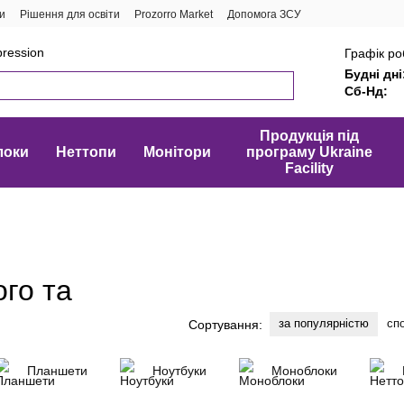
и
Рішення для освіти
Prozorro Market
Допомога ЗСУ
ression
Графік ро
Будні дні
Сб-Нд:
Продукція під
локи
Неттопи
Монітори
програму Ukraine
Facility
ого та
за популярністю
сп
Сортування:
Планшети
Ноутбуки
Моноблоки