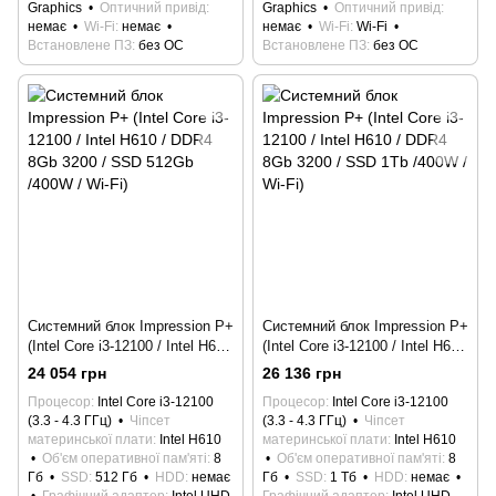
Graphics
Оптичний привід
Graphics
Оптичний привід
немає
Wi-Fi
немає
немає
Wi-Fi
Wi-Fi
Встановлене ПЗ
без ОС
Встановлене ПЗ
без ОС
Системний блок Impression P+
Системний блок Impression P+
(Intel Core i3-12100 / Intel H610
(Intel Core i3-12100 / Intel H610
/ DDR4 8Gb 3200 / SSD 512Gb
/ DDR4 8Gb 3200 / SSD 1Tb
24 054 грн
26 136 грн
/400W / Wi-Fi)
/400W / Wi-Fi)
Процесор
Intel Core i3-12100
Процесор
Intel Core i3-12100
(3.3 - 4.3 ГГц)
Чіпсет
(3.3 - 4.3 ГГц)
Чіпсет
материнської плати
Intel H610
материнської плати
Intel H610
Об'єм оперативної пам'яті
8
Об'єм оперативної пам'яті
8
Гб
SSD
512 Гб
HDD
немає
Гб
SSD
1 Тб
HDD
немає
Графічний адаптер
Intel UHD
Графічний адаптер
Intel UHD