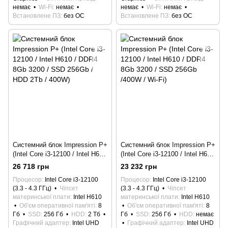
немає
Wi-Fi
немає
немає
Wi-Fi
немає
Встановлене ПЗ
без ОС
Встановлене ПЗ
без ОС
Системний блок Impression P+
Системний блок Impression P+
(Intel Core i3-12100 / Intel H610
(Intel Core i3-12100 / Intel H610
/ DDR4 8Gb 3200 / SSD 256Gb
/ DDR4 8Gb 3200 / SSD 256Gb
26 718 грн
23 232 грн
/ HDD 2Tb / 400W)
/400W / Wi-Fi)
Процесор
Intel Core i3-12100
Процесор
Intel Core i3-12100
(3.3 - 4.3 ГГц)
Чіпсет
(3.3 - 4.3 ГГц)
Чіпсет
материнської плати
Intel H610
материнської плати
Intel H610
Об'єм оперативної пам'яті
8
Об'єм оперативної пам'яті
8
Гб
SSD
256 Гб
HDD
2 Тб
Гб
SSD
256 Гб
HDD
немає
Графічний адаптер
Intel UHD
Графічний адаптер
Intel UHD