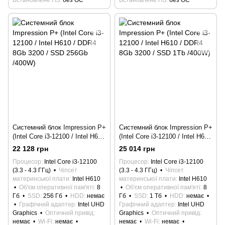
Встановлене ПЗ
без ОС
Встановлене ПЗ
без ОС
Системний блок Impression P+
Системний блок Impression P+
(Intel Core i3-12100 / Intel H610
(Intel Core i3-12100 / Intel H610
/ DDR4 8Gb 3200 / SSD 256Gb
/ DDR4 8Gb 3200 / SSD 1Tb
22 128 грн
25 014 грн
/400W)
/400W)
Процесор
Intel Core i3-12100
Процесор
Intel Core i3-12100
(3.3 - 4.3 ГГц)
Чіпсет
(3.3 - 4.3 ГГц)
Чіпсет
материнської плати
Intel H610
материнської плати
Intel H610
Об'єм оперативної пам'яті
8
Об'єм оперативної пам'яті
8
Гб
SSD
256 Гб
HDD
немає
Гб
SSD
1 Тб
HDD
немає
Графічний адаптер
Intel UHD
Графічний адаптер
Intel UHD
Graphics
Оптичний привід
Graphics
Оптичний привід
немає
Wi-Fi
немає
немає
Wi-Fi
немає