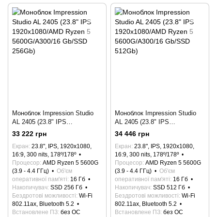
Моноблок Impression Studio
Моноблок Impression Studio
AL 2405 (23.8" IPS
AL 2405 (23.8" IPS
1920x1080/AMD Ryzen 5
1920x1080/AMD Ryzen 5
33 222 грн
34 446 грн
5600G/A300/16 Gb/SSD
5600G/A300/16 Gb/SSD
Екран
23.8", IPS, 1920x1080,
Екран
23.8", IPS, 1920x1080,
256Gb)
512Gb)
16:9, 300 nits, 178º/178º
16:9, 300 nits, 178º/178º
Процесор
AMD Ryzen 5 5600G
Процесор
AMD Ryzen 5 5600G
(3.9 - 4.4 ГГц)
Об'єм
(3.9 - 4.4 ГГц)
Об'єм
оперативної пам'яті
16 Гб
оперативної пам'яті
16 Гб
Накопичувач
SSD 256 Гб
Накопичувач
SSD 512 Гб
Бездротові можливості
Wi-Fi
Бездротові можливості
Wi-Fi
802.11ax, Bluetooth 5.2
802.11ax, Bluetooth 5.2
Встановлене ПЗ
без ОС
Встановлене ПЗ
без ОС