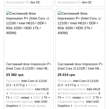
Встановлене ПЗ
без ОС
Встановлене ПЗ
без ОС
Системний блок Impression P+
Системний блок Impression P+
(Intel Core i3-12100 / Intel H610
(Intel Core i3-12100 / Intel H610
/ DDR4 8Gb 3200 / HDD 1Tb /
/ DDR4 8Gb 3200 / HDD 2Tb /
23 382 грн
25 014 грн
400W)
400W)
Процесор
Intel Core i3-12100
Процесор
Intel Core i3-12100
(3.3 - 4.3 ГГц)
Чіпсет
(3.3 - 4.3 ГГц)
Чіпсет
материнської плати
Intel H610
материнської плати
Intel H610
Об'єм оперативної пам'яті
8
Об'єм оперативної пам'яті
8
Гб
SSD
немає
HDD
1 Тб
Гб
SSD
немає
HDD
2 Тб
Графічний адаптер
Intel UHD
Графічний адаптер
Intel UHD
Graphics
Оптичний привід
Graphics
Оптичний привід