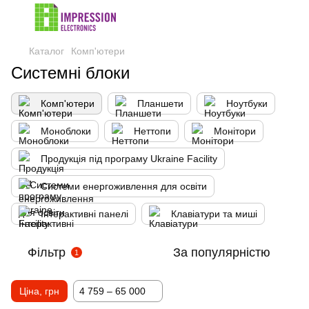
Каталог
Комп'ютери
Системні блоки
Комп'ютери
Планшети
Ноутбуки
Моноблоки
Неттопи
Монітори
Продукція під програму Ukraine Facility
Системи енергоживлення для освіти
Інтерактивні панелі
Клавіатури та миші
Фільтр
За популярністю
1
Ціна, грн
4 759 – 65 000