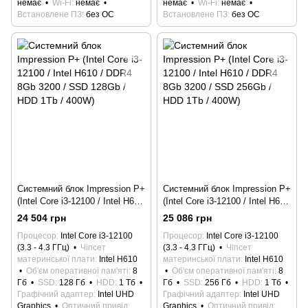
немає
Wi-Fi
немає
немає
Wi-Fi
немає
Встановлене ПЗ
без ОС
Встановлене ПЗ
без ОС
Системний блок Impression P+
Системний блок Impression P+
(Intel Core i3-12100 / Intel H610
(Intel Core i3-12100 / Intel H610
/ DDR4 8Gb 3200 / SSD 128Gb
/ DDR4 8Gb 3200 / SSD 256Gb
24 504 грн
25 086 грн
/ HDD 1Tb / 400W)
/ HDD 1Tb / 400W)
Процесор
Intel Core i3-12100
Процесор
Intel Core i3-12100
(3.3 - 4.3 ГГц)
Чіпсет
(3.3 - 4.3 ГГц)
Чіпсет
материнської плати
Intel H610
материнської плати
Intel H610
Об'єм оперативної пам'яті
8
Об'єм оперативної пам'яті
8
Гб
SSD
128 Гб
HDD
1 Тб
Гб
SSD
256 Гб
HDD
1 Тб
Графічний адаптер
Intel UHD
Графічний адаптер
Intel UHD
Graphics
Оптичний привід
Graphics
Оптичний привід