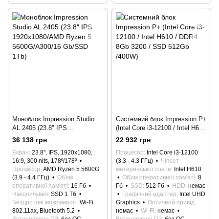
Моноблок Impression Studio
Системний блок Impression P+
AL 2405 (23.8" IPS
(Intel Core i3-12100 / Intel H610
1920x1080/AMD Ryzen 5
/ DDR4 8Gb 3200 / SSD 512Gb
36 138 грн
22 932 грн
5600G/A300/16 Gb/SSD 1Tb)
/400W)
Екран
23.8", IPS, 1920x1080,
Процесор
Intel Core i3-12100
16:9, 300 nits, 178º/178º
(3.3 - 4.3 ГГц)
Чіпсет
Процесор
AMD Ryzen 5 5600G
материнської плати
Intel H610
(3.9 - 4.4 ГГц)
Об'єм
Об'єм оперативної пам'яті
8
оперативної пам'яті
16 Гб
Гб
SSD
512 Гб
HDD
немає
Накопичувач
SSD 1 Тб
Графічний адаптер
Intel UHD
Бездротові можливості
Wi-Fi
Graphics
Оптичний привід
802.11ax, Bluetooth 5.2
немає
Wi-Fi
немає