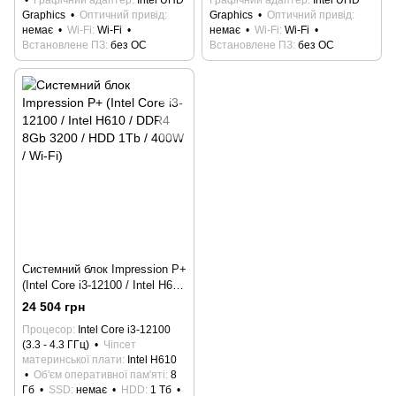
Graphics
Оптичний привід
Graphics
Оптичний привід
немає
Wi-Fi
Wi-Fi
немає
Wi-Fi
Wi-Fi
Встановлене ПЗ
без ОС
Встановлене ПЗ
без ОС
Системний блок Impression P+
(Intel Core i3-12100 / Intel H610
/ DDR4 8Gb 3200 / HDD 1Tb /
24 504 грн
400W / Wi-Fi)
Процесор
Intel Core i3-12100
(3.3 - 4.3 ГГц)
Чіпсет
материнської плати
Intel H610
Об'єм оперативної пам'яті
8
Гб
SSD
немає
HDD
1 Тб