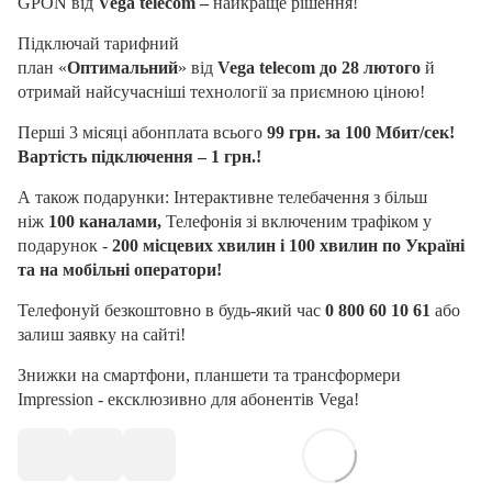
GPON від
Vega
telecom
–
найкраще рішення!
Підключай тарифний
план
«
Оптимальний
»
від
Vega
telecom
до 28 лютого
й
отримай найсучасніші технології за приємною ціною!
Перші 3 місяці абонплата всього
99 грн. за 100 Мбит/сек!
Вартість підключення – 1 грн.!
А також подарунки: Інтерактивне телебачення з більш
ніж
100 каналами,
Телефонія зі включеним трафіком у
подарунок -
200 місцевих хвилин і 100 хвилин по Україні
та на мобільні оператори!
Телефонуй безкоштовно в будь-який час
0 800 60 10 61
або
залиш заявку на
сайті
!
Знижки на смартфони, планшети та трансформери
Impression - ексклюзивно для абонентів Vega!