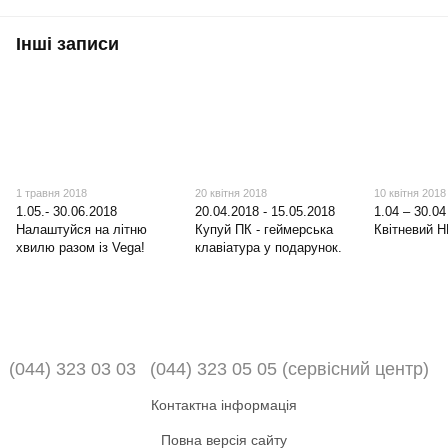
Інші записи
1 травня 2018
20 квітня 2018
10 квітня 2018
1.05.- 30.06.2018
20.04.2018 - 15.05.2018
1.04 – 30.04
Налаштуйся на літню
Купуй ПК - геймерська
Квітневий 
хвилю разом із Vega!
клавіатура у подарунок.
(044) 323 03 03
(044) 323 05 05 (сервісний центр)
Контактна інформація
Повна версія сайту