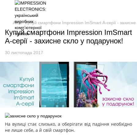
Акції
Купуй смартфони Impression ImSmart А-серії - захисне 
Купуй смартфони Impression ImSmart
А-серії - захисне скло у подарунок!
30 листопада 2017
На вулиці стає слизько, а оберігати від падіння необхідно
не лише себе, а й свій смартфон.