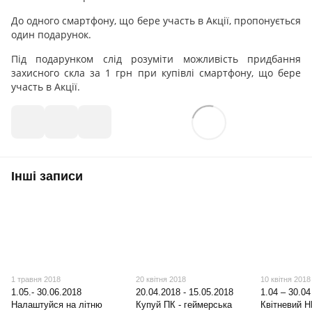
До одного смартфону, що бере участь в Акції, пропонується
один подарунок.
Під подарунком слід розуміти можливість придбання
захисного скла за 1 грн при купівлі смартфону, що бере
участь в Акції.
Інші записи
1 травня 2018
20 квітня 2018
10 квітня 2018
1.05.- 30.06.2018
20.04.2018 - 15.05.2018
1.04 – 30.04
Налаштуйся на літню
Купуй ПК - геймерська
Квітневий 