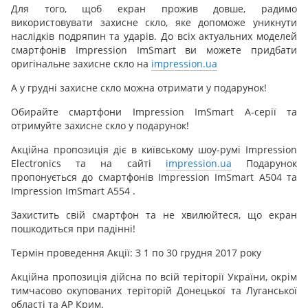
Для того, щоб екран прожив довше, радимо
використовувати захисне скло, яке допоможе уникнути
наслідків подряпин та ударів. До всіх актуальних моделей
смартфонів Impression ImSmart ви можете придбати
оригінальне захисне скло на
impression.ua
А у грудні захисне скло можна отримати у подарунок!
Обирайте смартфони Impression ImSmart А-серії та
отримуйте захисне скло у подарунок!
Акційна пропозиція діє в київському шоу-румі Impression
Electronics та на сайті
impression.ua
Подарунок
пропонується до смартфонів Impression ImSmart A504 та
Impression ImSmart A554 .
Захистить свій смартфон та не хвилюйтеся, що екран
пошкодиться при падінні!
Термін проведення Акції: З 1 по 30 грудня 2017 року
Акційна пропозиція дійсна по всій теріторії України, окрім
тимчасово окупованих теріторій Донецької та Луганської
області та АР Крим.