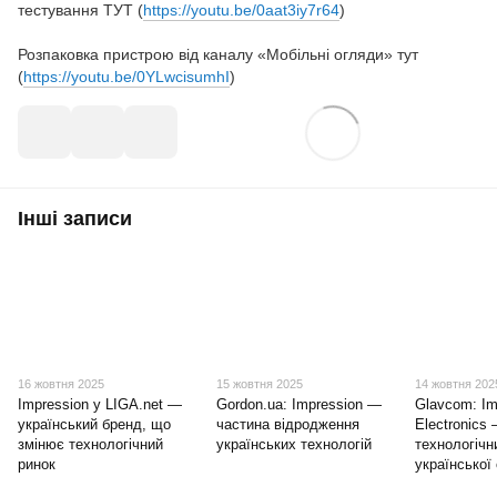
тестування ТУТ (
https://youtu.be/0aat3iy7r64
)
Розпаковка пристрою від каналу «Мобільні огляди» тут
(
https://youtu.be/0YLwcisumhI
)
Інші записи
16 жовтня 2025
15 жовтня 2025
14 жовтня 202
Impression у LIGA.net —
Gordon.ua: Impression —
Glavcom: Im
український бренд, що
частина відродження
Electronics
змінює технологічний
українських технологій
технологічн
ринок
української 