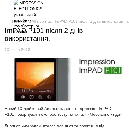
Новини
ЗМІ про нас
ImPAD P101 після 2 днів використання.
ImPAD P101 після 2 днів
використання.
10 січня 2018
Новий 10-дюймовий
Android
-планшет
Impression
ImPAD
P101 повернувся з експрес-тесту на каналі «Мобільні огляди».
Дивіться чим запам
`
ятався планшет та враження від