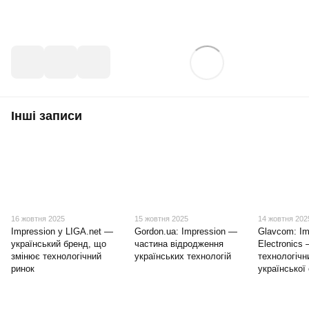
Інші записи
16 жовтня 2025
15 жовтня 2025
14 жовтня 202
Impression у LIGA.net —
Gordon.ua: Impression —
Glavcom: Im
український бренд, що
частина відродження
Electronics
змінює технологічний
українських технологій
технологічн
ринок
української 