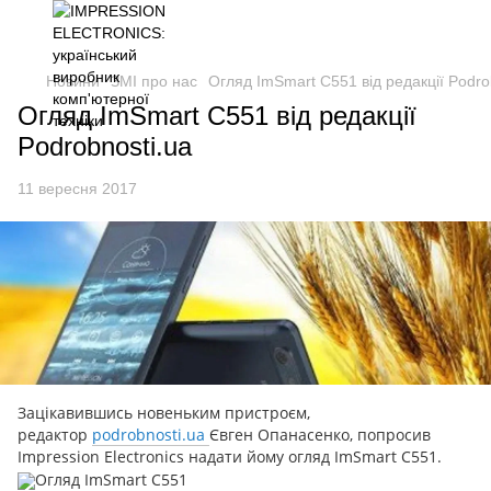
Новини
ЗМІ про нас
Огляд ImSmart C551 від редакції Рodro
Огляд ImSmart C551 від редакції
Рodrobnosti.uа
11 вересня 2017
Зацікавившись новеньким пристроєм,
редактор
podrobnosti.uа
Євген Опанасенко, попросив
Impression Electronics надати йому огляд ImSmart C551.