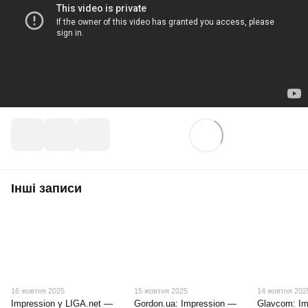
Інші записи
16 жовтня 2025
15 жовтня 2025
14 жовтня 202
Impression у LIGA.net —
Gordon.ua: Impression —
Glavcom: Im