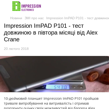
Новини
ЗМІ про нас
Impression ImPAD P101 - тест довжиною 
Impression ImPAD P101 - тест
довжиною в півтора місяці від Alex
Crane
20 лютого 2018
10-дюймовий планшет Impression ImPAD P101 пройшов
тривале випробування на витривалість і отримав
розгорнуту оцінку своїх можливостей від блогера Alex