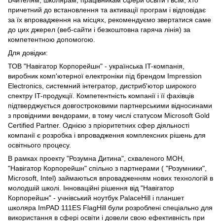
причетний до встановлення та активації програм і відповідає
за їх впровадження на місцях, рекомендуємо звертатися саме
до цих джерел (веб-сайти і безкоштовна гаряча лінія) за
компетентною допомогою.
Для довідки:
ТОВ "Навігатор Корпорейшн" - українська IT-компанія,
виробник комп'ютерної електроніки під брендом Impression
Electronics, системний інтегратор, дистриб'ютор широкого
спектру IT-продукції. Компетентність компанії і її фахівців
підтверджується довгостроковими партнерськими відносинами
з провідними вендорами, в тому числі статусом Microsoft Gold
Certified Partner. Однією з пріоритетних сфер діяльності
компанії є розробка і впровадження комплексних рішень для
освітнього процесу.
В рамках проекту "Розумна Дитина", схваленого МОН,
"Навігатор Корпорейшн" спільно з партнерами ( "Розумники",
Microsoft, Intel) займаються впровадженням нових технологій в
молодшій школі. Інноваційні рішення від "Навігатор
Корпорейшн" - учнівський ноутбук PalaceHill і планшет
школяра ImPAD 111ES FlagHill були розроблені спеціально для
використання в сфері освіти і довели свою ефективність при