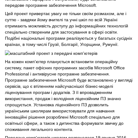
передове програмне забезпечення Microsoft.
Цей проект привертає увагу не тільки своїм розмахом, але і
суттю - завдяки йому вчителі та учні шкіл по всій Україні
отримають можливість доступу до інформаційних технологій
спеціально створеним для застосування в сфері освіти.
Подібні національні програми реалізуються у багатьох сусідніх
країнах, в тому числі Грузії, Болгарії, Угорщини, Румунії.
На кожен комп'ютер планується встановити операційну
систему, пакет офісних програмних засобів Microsoft Office
Professional і антивірусне програмне забезпечення.
Програмне забезпечення Microsoft буде встановлено у вигляді
сервісів, що є втіленням найсучаснішої бізнес-моделі
ліцензування програм і додатків. З її впровадженням
використання, продаж і володіння ліцензійним ПЗ значно
спрощується. Установка ліцензійного ПЗ дозволить
українським школярам використовувати для навчання
інноваційні рішення розроблені Microsoft спеціально для
освітньої сфери, а також з дитинства формувати звичку до
споживання легального контента.
Передача комп'ютерів школам розпочалася 19 грудня 2016