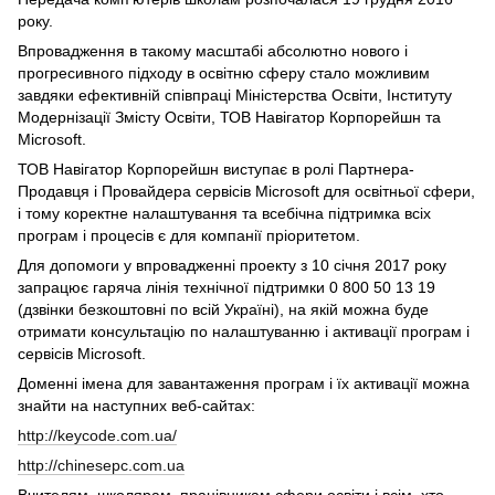
року.
Впровадження в такому масштабі абсолютно нового і
прогресивного підходу в освітню сферу стало можливим
завдяки ефективній співпраці Міністерства Освіти, Інституту
Модернізації Змісту Освіти, ТОВ Навігатор Корпорейшн та
Microsoft.
ТОВ Навігатор Корпорейшн виступає в ролі Партнера-
Продавця і Провайдера сервісів Microsoft для освітньої сфери,
і тому коректне налаштування та всебічна підтримка всіх
програм і процесів є для компанії пріоритетом.
Для допомоги у впровадженні проекту з 10 січня 2017 року
запрацює гаряча лінія технічної підтримки 0 800 50 13 19
(дзвінки безкоштовні по всій Україні), на якій можна буде
отримати консультацію по налаштуванню і активації програм і
сервісів Microsoft.
Доменні імена для завантаження програм і їх активації можна
знайти на наступних веб-сайтах:
http://keycode.com.ua/
http://chinesepc.com.ua
Вчителям, школярам, працівникам сфери освіти і всім, хто