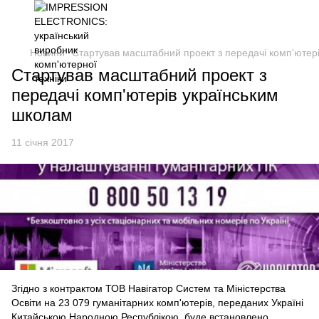
Новини
Стартував масштабний проект з передачі комп'ютер
Стартував масштабний проект з
передачі комп'ютерів українським
школам
11 січня 2017
Згідно з контрактом ТОВ Навігатор Систем та Міністерства
Освіти на 23 079 гуманітарних комп'ютерів, переданих Україні
Китайською Народною Республікою, буде встановлено