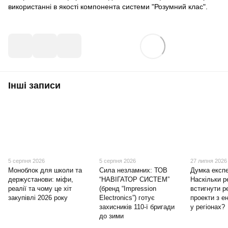
використанні в якості компонента системи "Розумний клас".
Інші записи
5 серпня 2026
5 серпня 2026
27 липня 2026
Моноблок для школи та
Сила незламних: ТОВ
Думка експе
держустанови: міфи,
“НАВІГАТОР СИСТЕМ”
Наскільки 
реалії та чому це хіт
(бренд “Impression
встигнути р
закупівлі 2026 року
Electronics”) готує
проекти з ен
захисників 110-ї бригади
у регіонах?
до зими