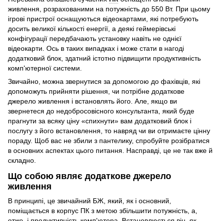
живлення, розрахованими на потужність до 550 Вт. При цьому
ігрові пристрої оснащуються відеокартами, які потребують
досить великої кількості енергії, а деякі геймерівські
конфігурації передбачають установку навіть не однієї
відеокарти. Ось в таких випадках і може стати в нагоді
додатковий блок, здатний істотно підвищити продуктивність
комп'ютерної системи.
Звичайно, можна звернутися за допомогою до фахівців, які
допоможуть прийняти рішення, чи потрібне додаткове
джерело живлення і встановлять його. Але, якщо ви
звернетеся до недобросовісного консультанта, який буде
прагнути за всяку ціну «спихнути» вам додатковий блок і
послугу з його встановлення, то навряд чи ви отримаєте цінну
пораду. Щоб вас не збили з пантелику, спробуйте розібратися
в основних аспектах цього питання. Насправді, це не так вже й
складно.
Що собою являє додаткове джерело
живлення
В принципі, це звичайний БЖ, який, як і основний,
поміщається в корпус ПК з метою збільшити потужність, а,
отже, і продуктивність комп'ютера. Встановлюється він, як