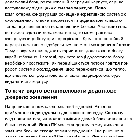
додатковий блок, розташований всередині корпусу, сприяє
поступовому підвищенню там температури. Якщо
комп'ютерна конфігурація оснащена ефективною системою
охолодження, то вона впорається і з додатковою кількістю
тепла, що виділяється встановленим блоком. Але якщо вона
не в змозі здолати додаткове тепло, то може раптово
завершувати роботу при перегріванні. Крім того, постійний
перегрів негативно відобразиться на стані материнської плати.
Тому в окремих випадках використання додаткового блоку
вкрай небажано. І взагалі, при установці додаткового блоку
необхідно простежити, як переміщаються потоки повітря при
роботі системи охолодження, щоб переконатися, що тепло,
що виділяється додатково встановленим джерелом, буде
видалятися з корпусу.
То ж чи варто встановлювати додаткове
джерело живлення
На це питання немає однозначної відповіді. Рішення
приймається індивідуально для кожного випадку. Спочатку
слід поцікавитися, чи можна замінити діючий блок живлення на
більш потужний. Якщо ПК має стандартну схему живлення,
замінити блок не складе великих труднощів, і це рішення в
даному випадку буде найбільш доцільним. Якщо ж замінити