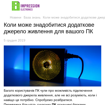
Новини
База знань
Коли може знадобитися додаткове дже
Коли може знадобитися додаткове
джерело живлення для вашого ПК
5 грудня 2019
Багато користувачів ПК чули про можливість підключення
додаткового джерела живлення, але не всі розуміють, коли і
навіщо це потрібно. Спробуємо розібратися.
Переважна більшість сучасних
ПК
оснащені блоками