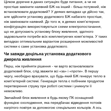
Цілком доречне в даних ситуаціях буде питання, а чи не
простіше замінити наявний БЖ на інший - більш потужний, ніж
встановлювати додатковий? У деяких випадках це дійсно так,
але здійснити установку додаткового БЖ набагато простіше,
ніж замінювати наявний. До того ж, в деяких комп'ютерних
конфігураціях використовуються схеми електропостачання,
що не допускають установку блоку живлення, здатного
задовольнити потреби всіх комплектуючих комп'ютера. У таких
випадках оптимальним варіантом розширення можливостей
системи є саме установка додаткового.
Чи завжди доцільна установка додаткового
джерела живлення
Перш, ніж прийняти рішення - чи варто встановлювати
додатковий блок, слід зважити всі «за» і «проти». В першу
чергу, необхідно врахувати, що будь-який БЖ генерує тепло в
комп'ютерній системі. Генерація тепла є побічним продуктом
перетворення струму при роботі системи і уникнути її
неможливо.
Звичайний блок живлення в будь-якому ПК оснащений
функцією охолодження, яка передбачає відведення потоків
нагрітого повітря за допомогою спеціальних кольорів. А ось