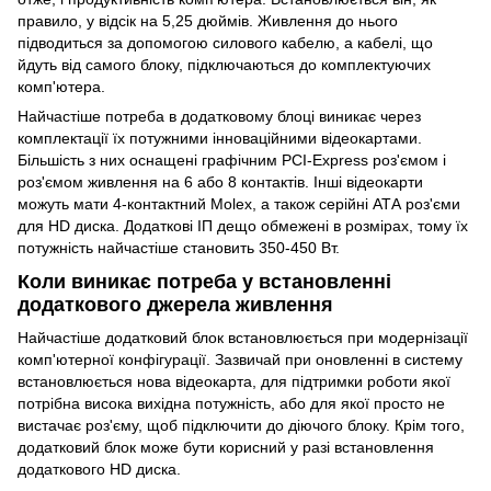
правило, у відсік на 5,25 дюймів. Живлення до нього
підводиться за допомогою силового кабелю, а кабелі, що
йдуть від самого блоку, підключаються до комплектуючих
комп'ютера.
Найчастіше потреба в додатковому блоці виникає через
комплектації їх потужними інноваційними відеокартами.
Більшість з них оснащені графічним PCI-Express роз'ємом і
роз'ємом живлення на 6 або 8 контактів. Інші відеокарти
можуть мати 4-контактний Molex, а також серійні АТА роз'єми
для HD диска. Додаткові ІП дещо обмежені в розмірах, тому їх
потужність найчастіше становить 350-450 Вт.
Коли виникає потреба у встановленні
додаткового джерела живлення
Найчастіше додатковий блок встановлюється при модернізації
комп'ютерної конфігурації. Зазвичай при оновленні в систему
встановлюється нова відеокарта, для підтримки роботи якої
потрібна висока вихідна потужність, або для якої просто не
вистачає роз'єму, щоб підключити до діючого блоку. Крім того,
додатковий блок може бути корисний у разі встановлення
додаткового HD диска.