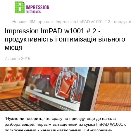
Новини
ЗМІ про нас
Impression ImPAD w1001 # 2 - продуктив
Impression ImPAD w1001 # 2 -
продуктивність і оптимізація вільного
місця
7 липня 2016
"Нужно ли говорить, что сразу по приезду, еще до начала
разбора вещей, первым вытащенный из сумки
ImPAD W1001
с
подключенными к нему миниатюрными USB-колонками