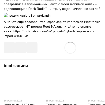
превратился в музыкальный центр с моей любимой онлайн-
радиостанцией Rock Radio" - интригующее начало, не так ли?
А на что еще способен трансформер от Impression Electronics
рассказывает ИТ-портал Root-NAtion, читайте по ссылке
ниже:
https://root-nation.com/ru/gadgets/hybrids/impression-
impad-w1001-3/
Інші записи
16 жовтня 2025
15 жовтня 2025
14 жовтня 202
Impression у LIGA.net —
Gordon.ua: Impression —
Glavcom: Im