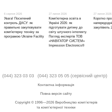
6 серпня 2026
27 липня 2026
27 липня 2026
Увага! Посилений
Комп'ютерна освіта в
Коротко про
контроль ДАСУ: як
Україні 2026: як
напередодні
правильно закуповувати
підготувати дитину до
закупівель 
комп'ютерну техніку за
світу штучного інтелекту.
програмою Ukraine Facility
Погляд експертів ТОВ
«НАВІГАТОР СИСТЕМ»
Impression Electronics®
(044) 323 03 03
(044) 323 05 05 (сервісний центр)
Контактна інформація
Повна версія сайту
Copyright © 1996—2026 Виробництво компʼютерів
та компʼютерної техніки