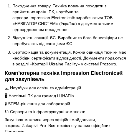
Походження товару. Техніка повинна походити з
прийнятних країн. ПК, ноутбуки та
сервери Impression Electronics® виробляються ТОВ
«НАВІГАТОР СИСТЕМ» (Україна) з документальним
підтвердженням походження.
Відсутність санкцій ЄС. Виробник та його бенефіціари не
перебувають під санкціями ЄС.
Сертифікація та документація. Кожна одиниця техніки має
необхідні сертифікати відповідності. Документи подаються
в розділі «Критерії Ukraine Facility» у системі Prozorro.
Комп’ютерна техніка Impression Electronics®
для закупівель
💻 Ноутбуки для освіти та адміністрацій
🖥️ Настільні ПК для громад і ЦНАПів
🧪 STEM-рішення для лабораторій
🔌 Сервери та інфраструктурні комплекти
Закупівля можлива через офіційні майданчики,
зокрема Zakupivli.Pro. Вся техніка є у наших офіційних
Партнерів