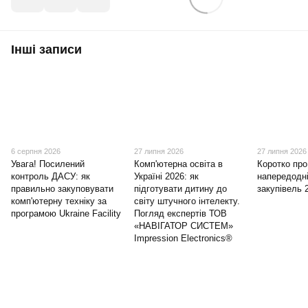
Інші записи
6 серпня 2026
27 липня 2026
27 липня 2026
Увага! Посилений
Комп'ютерна освіта в
Коротко про
контроль ДАСУ: як
Україні 2026: як
напередодні
правильно закуповувати
підготувати дитину до
закупівель 
комп'ютерну техніку за
світу штучного інтелекту.
програмою Ukraine Facility
Погляд експертів ТОВ
«НАВІГАТОР СИСТЕМ»
Impression Electronics®