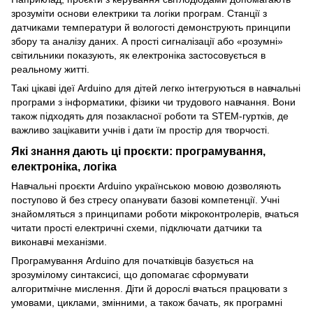
зрозуміти основи електрики та логіки програм. Станції з
датчиками температури й вологості демонструють принципи
збору та аналізу даних. А прості сигналізації або «розумні»
світильники показують, як електроніка застосовується в
реальному житті.
Такі цікаві ідеї Arduino для дітей легко інтегруються в навчальні
програми з інформатики, фізики чи трудового навчання. Вони
також підходять для позакласної роботи та STEM-гуртків, де
важливо зацікавити учнів і дати їм простір для творчості.
Які знання дають ці проєкти: програмування,
електроніка, логіка
Навчальні проєкти Arduino українською мовою дозволяють
поступово й без стресу опанувати базові компетенції. Учні
знайомляться з принципами роботи мікроконтролерів, вчаться
читати прості електричні схеми, підключати датчики та
виконавчі механізми.
Програмування Arduino для початківців базується на
зрозумілому синтаксисі, що допомагає сформувати
алгоритмічне мислення. Діти й дорослі вчаться працювати з
умовами, циклами, змінними, а також бачать, як програмні