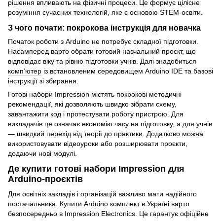
рішення впливають на фізичні процеси. Це формує цілісне
розуміння сучасних технологій, яке є основою STEM-освіти.
З чого почати: покрокова інструкція для новачка
Початок роботи з Arduino не потребує складної підготовки.
Насамперед варто обрати готовий навчальний проєкт, що
відповідає віку та рівню підготовки учнів. Далі знадобиться
комп’ютер
із встановленим середовищем Arduino IDE та базові
інструкції зі збирання.
Готові набори Impression містять покрокові методичні
рекомендації, які дозволяють швидко зібрати схему,
завантажити код і протестувати роботу пристрою. Для
викладачів це означає економію часу на підготовку, а для учнів
— швидкий перехід від теорії до практики. Додатково можна
використовувати відеоуроки або розширювати проєкти,
додаючи нові модулі.
Де купити готові набори Impression для
Arduino-проєктів
Для освітніх закладів і організацій важливо мати надійного
постачальника. Купити Arduino комплект в Україні варто
безпосередньо в Impression Electronics. Це гарантує офіційне