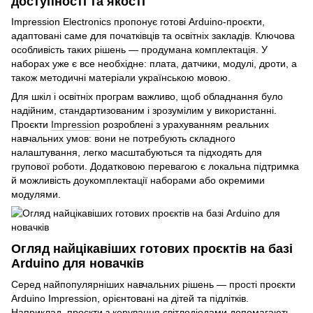
доступності та якості
Impression Electronics пропонує готові Arduino-проєкти,
адаптовані саме для початківців та освітніх закладів. Ключова
особливість таких рішень — продумана комплектація. У
наборах уже є все необхідне: плата, датчики, модулі, дроти, а
також методичні матеріали українською мовою.
Для шкіл і освітніх програм важливо, щоб обладнання було
надійним, стандартизованим і зрозумілим у використанні.
Проєкти
Impression
розроблені з урахуванням реальних
навчальних умов: вони не потребують складного
налаштування, легко масштабуються та підходять для
групової роботи. Додатковою перевагою є локальна підтримка
й можливість доукомплектації наборами або окремими
модулями.
Огляд найцікавіших готових проєктів на базі
Arduino для новачків
Серед найпопулярніших навчальних рішень — прості проєкти
Arduino Impression, орієнтовані на дітей та підлітків.
Наприклад, проєкти з керування світлодіодами допомагають