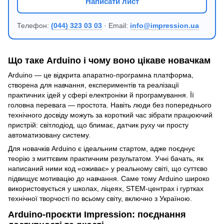
Написати лист
Телефон:
(044) 323 03 03
· Email:
info@impression.ua
Що таке Arduino і чому воно цікаве новачкам
Arduino — це відкрита апаратно-програмна платформа,
створена для навчання, експериментів та реалізації
практичних ідей у сфері електроніки й програмування. Її
головна перевага — простота. Навіть люди без попереднього
технічного досвіду можуть за короткий час зібрати працюючий
пристрій: світлодіод, що блимає, датчик руху чи просту
автоматизовану систему.
Для новачків Arduino є ідеальним стартом, адже поєднує
теорію з миттєвим практичним результатом. Учні бачать, як
написаний ними код «оживає» у реальному світі, що суттєво
підвищує мотивацію до навчання. Саме тому Arduino широко
використовується у школах, ліцеях, STEM-центрах і гуртках
технічної творчості по всьому світу, включно з Україною.
Arduino-проєкти Impression: поєднання