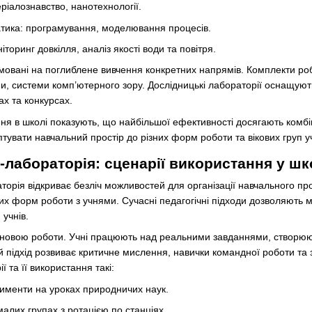
еріалознавство, нанотехнології.
тика: програмування, моделювання процесів.
ніторинг довкілля, аналіз якості води та повітря.
мовані на поглиблене вивчення конкретних напрямів. Комплекти ро
ни, системи комп’ютерного зору. Дослідницькі лабораторії оснащу
ах та конкурсах.
я в школі показують, що найбільшої ефективності досягають комбіно
птувати навчальний простір до різних форм роботи та вікових груп уч
лабораторія: сценарії використання у шк
орія відкриває безліч можливостей для організації навчального пр
их форм роботи з учнями. Сучасні педагогічні підходи дозволяють 
учнів.
сновою роботи. Учні працюють над реальними завданнями, створюю
й підхід розвиває критичне мислення, навички командної роботи та 
та її використання такі:
именти на уроках природничих наук.
алих групах з ротацією по станціях.