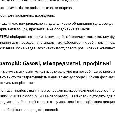
кспериментів: механіка, оптика, електрика.
набори для практичних досліджень.
школі має вимірювальне та дослідницьке обладнання (цифрові датч
периментів тощо), презентаційне обладнання та меблі.
TEM підбирається таким чином, щоб забезпечити максимальну функ
нання для проведення стандартних лабораторних робіт, так і інновац
ь системи. Вона надає можливість поступового розширення комплек
аторій: базові, міжпредметні, профільні
і можуть мати різну конфігурацію залежно від потреб навчального 
фективність та затребуваність у навчальному процесі. Кожен формат 
птимальне рішення.
ені для знайомства учнів з основами науково-технічної творчості
зики, хімії та біології у STEM-лабораторії. Такі класи підходять д
редметні лабораторії створюють умови для інтеграції різних дисцип
ення біофізичних процесів, екології.