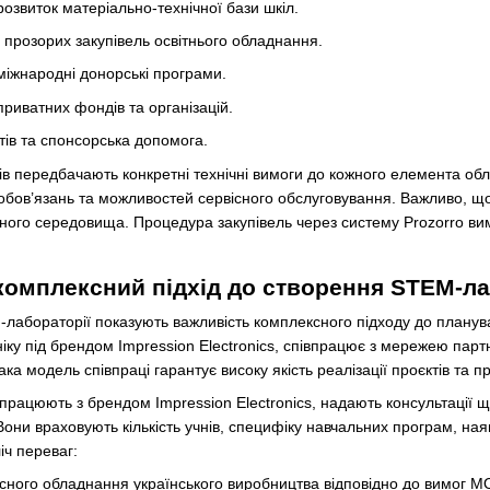
розвиток матеріально-технічної бази шкіл.
 прозорих закупівель освітнього обладнання.
і міжнародні донорські програми.
приватних фондів та організацій.
ів та спонсорська допомога.
рів передбачають конкретні технічні вимоги до кожного елемента об
зобов’язань та можливостей сервісного обслуговування. Важливо, що
ного середовища. Процедура закупівель через систему Prozorro вим
 комплексний підхід до створення STEM-л
абораторії показують важливість комплексного підходу до планува
іку під брендом Impression Electronics, співпрацює з мережею парт
ака модель співпраці гарантує високу якість реалізації проєктів та п
працюють з брендом Impression Electronics, надають консультації щ
Вони враховують кількість учнів, специфіку навчальних програм, ная
іч переваг:
існого обладнання українського виробництва відповідно до вимог М