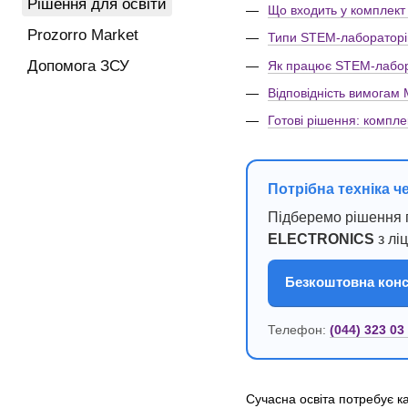
Рішення для освіти
Що входить у комплект
Prozorro Market
Типи STEM-лабораторій
Допомога ЗСУ
Як працює STEM-лабора
Відповідність вимогам
Готові рішення: компл
Потрібна техніка ч
Підберемо рішення п
ELECTRONICS
з лі
Безкоштовна конс
Телефон:
(044) 323 03
Сучасна освіта потребує к