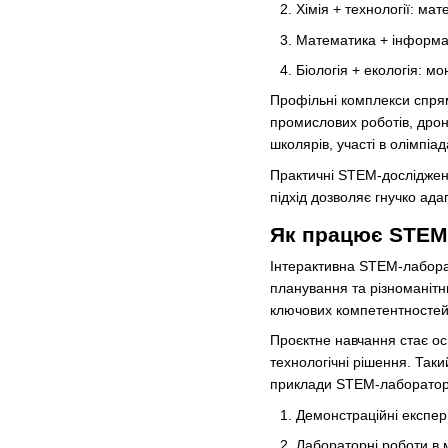
Хімія + технології: мат
Математика + інформа
Біологія + екологія: мо
Профільні комплекси спря
промислових роботів, дро
школярів, участі в олімпіад
Практичні STEM-дослідженн
підхід дозволяє гнучко ада
Як працює STEM-
Інтерактивна STEM-лаборат
планування та різноманітн
ключових компетентностей 
Проєктне навчання стає о
технологічні рішення. Таки
приклади STEM-лабораторії 
Демонстраційні експер
Лабораторні роботи в м