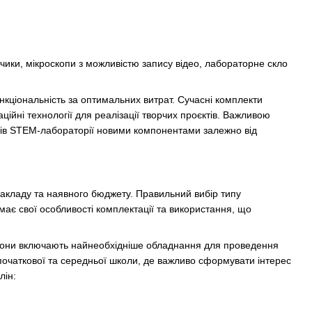
ики, мікроскопи з можливістю запису відео, лабораторне скло
ціональність за оптимальних витрат. Сучасні комплекти
ійні технології для реалізації творчих проєктів. Важливою
тів STEM-лабораторії новими компонентами залежно від
закладу та наявного бюджету. Правильний вибір типу
має свої особливості комплектації та використання, що
. Вони включають найнеобхідніше обладнання для проведення
ля початкової та середньої школи, де важливо сформувати інтерес
лін: