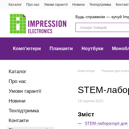
Перейти до основного контенту
Каталог
Про нас
Умови гарантії
Новини
Техпідтримка
Контакт
Будь справжнім — купуй Imp
Комп'ютери
Планшети
Ноутбуки
Моноб
Каталог
Компʼютери
Рішення для освіт
Про нас
STEM-лабор
Умови гарантії
Новини
19 серпня 2025
Техпідтримка
Зміст
Контакти
STEM-лабораторії для 