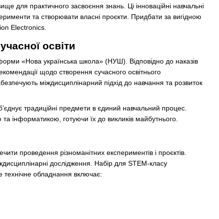
ще для практичного засвоєння знань. Ці інноваційні навчальні
ерименти та створювати власні проєкти. Придбати за вигідною
n Electronics.
учасної освіти
еформи «Нова українська школа» (НУШ). Відповідно до наказів
рекомендації щодо створення сучасного освітнього
безпечують міждисциплінарний підхід до навчання та розвиток
б’єднує традиційні предмети в єдиний навчальний процес.
ю та інформатикою, готуючи їх до викликів майбутнього.
ити проведення різноманітних експериментів і проєктів.
міждисциплінарні дослідження. Набір для STEM-класу
е технічне обладнання включає: