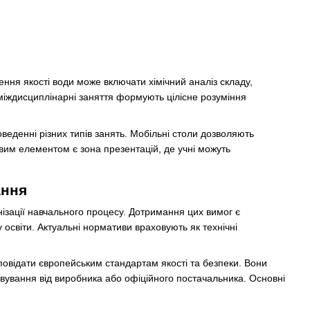
ня якості води може включати хімічний аналіз складу,
 міждисциплінарні заняття формують цілісне розуміння
веденні різних типів занять. Мобільні столи дозволяють
вим елементом є зона презентацій, де учні можуть
ання
зації навчального процесу. Дотримання цих вимог є
освіти. Актуальні нормативи враховують як технічні
овідати європейським стандартам якості та безпеки. Вони
говування від виробника або офіційного постачальника. Основні