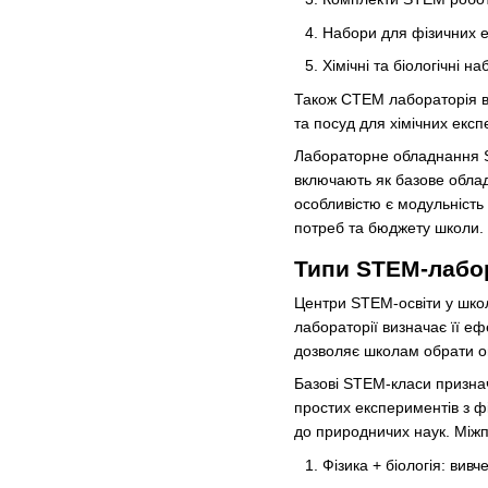
Набори для фізичних е
Хімічні та біологічні 
Також СТЕМ лабораторія в 
та посуд для хімічних екс
Лабораторне обладнання S
включають як базове облад
особливістю є модульніст
потреб та бюджету школи.
Типи STEM-лабор
Центри STEM-освіти у школ
лабораторії визначає її е
дозволяє школам обрати о
Базові STEM-класи признач
простих експериментів з фі
до природничих наук. Міжп
Фізика + біологія: вивч