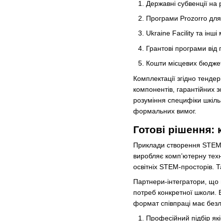
Державні субвенції на 
Програми Prozorro для
Ukraine Facility та інш
Грантові програми від 
Кошти місцевих бюджет
Комплектації згідно тенде
компонентів, гарантійних 
розуміння специфіки шкіль
формальних вимог.
Готові рішення:
Приклади створення STEM-л
виробляє комп’ютерну техн
освітніх STEM-просторів. Т
Партнери-інтегратори, що 
потреб конкретної школи. 
формат співпраці має безл
Професійний підбір як