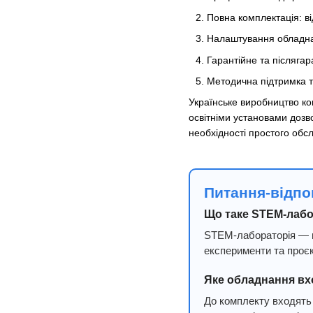
Повна комплектація: ві
Налаштування обладнан
Гарантійне та післягар
Методична підтримка т
Українське виробництво ком
освітніми установами дозв
необхідності простого обс
Питання-відпо
Що таке STEM-лабо
STEM-лабораторія — це
експерименти та проєк
Яке обладнання вх
До комплекту входять 