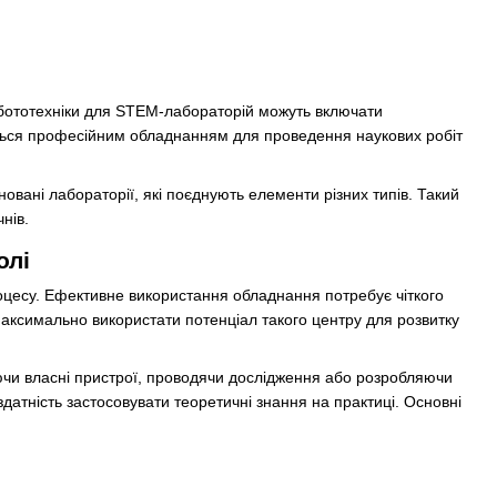
бототехніки для STEM-лабораторій можуть включати
ються професійним обладнанням для проведення наукових робіт
вані лабораторії, які поєднують елементи різних типів. Такий
нів.
олі
оцесу. Ефективне використання обладнання потребує чіткого
максимально використати потенціал такого центру для розвитку
чи власні пристрої, проводячи дослідження або розробляючи
здатність застосовувати теоретичні знання на практиці. Основні