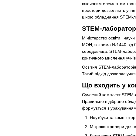
ключовим елементом трансф
простори дозволяють учням
ціною обладнання STEM-лаб
STEM-лабораторі
Міністерство освіти і нау
МОН, зокрема №1440 від 09
середовища. STEM-лаборат
критичного мислення учнів
Освітня STEM-лабораторія 
Такий підхід дозволяє учня
Що входить у ко
Сучасний комплект STEM-о
Правильно підібране облад
формується з урахуванням 
Ноутбуки та комп’юте
Мікроконтролери для в
Комплекти STEM робото