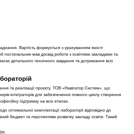
ладнання. Вартість формується з урахуванням якості
б постачальник мав досвід роботи з освітніми закладами та
агає детального технічного завдання та дотримання всіх
абораторій
ння та реалізації проєкту. ТОВ «Навігатор Систем», що
нерів-інтеграторів для забезпечення повного циклу створення
рофесійну підтримку на всіх етапах.
одо оптимальної комплектації лабораторії відповідно до
вний бюджет та перспективи розвитку закладу освіти. Такий
ОН.