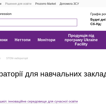
и
Рішення для освіти
Prozorro Market
Допомога ЗСУ
ression
Графік ро
Будні дні
Сб-Нд:
Продукція під
локи
Неттопи
Монітори
програму Ukraine
Facility
и
STEM-лабораторії
аторії для навчальних закла
шкіл: інноваційне середовище для сучасної освіти