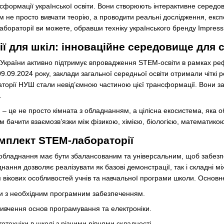
ормації української освіти. Вони створюють інтерактивне середови
 не просто вивчати теорію, а проводити реальні дослідження, експ
ораторії ви можете, обравши техніку українського бренду Impressio
ї для шкіл: інноваційне середовище для с
ки України активно підтримує впровадження STEM-освіти в рамках р
.09.2024 року, заклади загальної середньої освіти отримали чіткі 
орії НУШ стали невід’ємною частиною цієї трансформації. Вони за
.
– це не просто кімната з обладнанням, а цілісна екосистема, яка о
м бачити взаємозв’язки між фізикою, хімією, біологією, математико
мплект STEM-лабораторії
бладнання має бути збалансованим та універсальним, щоб забезпеч
нання дозволяє реалізувати як базові демонстрації, так і складні 
вікових особливостей учнів та навчальної програми школи. Основн
ри з необхідним програмним забезпеченням.
ивчення основ програмування та електроніки.
техніки в школі з різними рівнями складності.