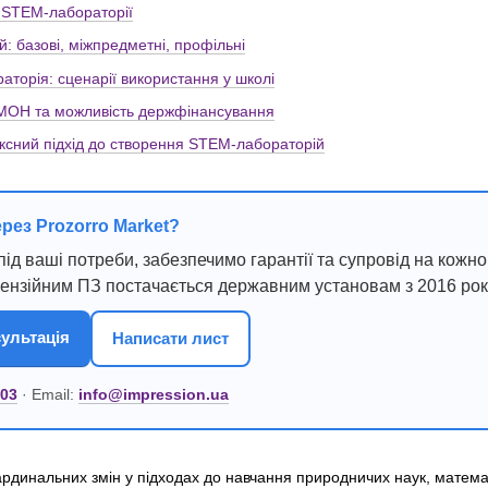
 STEM-лабораторії
: базові, міжпредметні, профільні
торія: сценарії використання у школі
 МОН та можливість держфінансування
ексний підхід до створення STEM-лабораторій
ерез Prozorro Market?
ід ваші потреби, забезпечимо гарантії та супровід на кожно
цензійним ПЗ постачається державним установам з 2016 рок
ультація
Написати лист
 03
· Email:
info@impression.ua
ардинальних змін у підходах до навчання природничих наук, матема