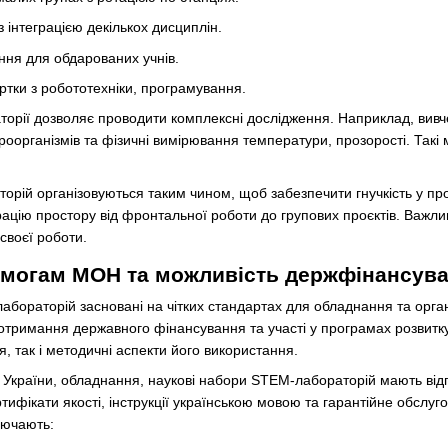
 інтеграцією декількох дисциплін.
ння для обдарованих учнів.
уртки з робототехніки, програмування.
ії дозволяє проводити комплексні дослідження. Наприклад, вивчен
кроорганізмів та фізичні вимірювання температури, прозорості. Такі
орій організовуються таким чином, щоб забезпечити гнучкість у про
ацію простору від фронтальної роботи до групових проєктів. Важли
своєї роботи.
вимогам МОН та можливість держфінансув
раторій засновані на чітких стандартах для обладнання та органі
тримання державного фінансування та участі у програмах розвитку 
, так і методичні аспекти його використання.
 України, обладнання, наукові набори STEM-лабораторій мають відп
ртифікати якості, інструкції українською мовою та гарантійне обслу
лючають: