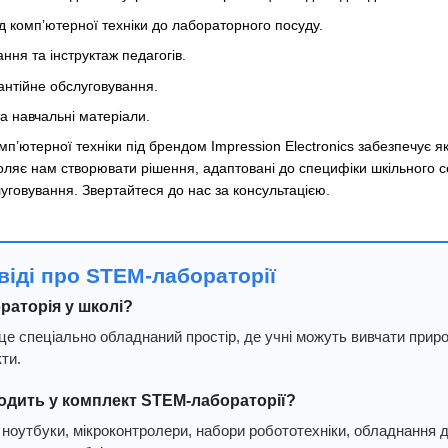
д комп’ютерної техніки до лабораторного посуду.
ня та інструктаж педагогів.
антійне обслуговування.
а навчальні матеріали.
п’ютерної техніки під брендом Impression Electronics забезпечує як
оляє нам створювати рішення, адаптовані до специфіки шкільного 
луговування. Звертайтеся до нас за консультацією.
віді про STEM-лабораторії
раторія у школі?
 спеціально обладнаний простір, де учні можуть вивчати природ
ти.
одить у комплект STEM-лабораторії?
ноутбуки, мікроконтролери, набори робототехніки, обладнання для