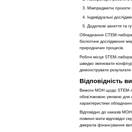
Міжпредметні проєкти з
Індивідуальні дослідже
Додаткові заняття та г
Обладнання СТЕМ-лаборатор
біологічне дослідження мі
природничих процесів.
Робочі місця STEM-лаборат
швидко змінювати конфігур
демонструвати результати 
Відповідність 
Вимоги МОН щодо STEM-лабо
обов’язковою умовою для о
характеристики обладнання
Відповідно до наказів МОН
повинні мати відповідні се
джерела фінансування вк